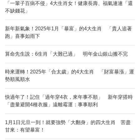
「一輩子百病不侵」4大生肖女！健康長壽、福氣連連「還
不缺錢花」
新年新氣象！2025年1月「暴富」的4大生肖 「貴人追著
跑」喜事如雨下
算命先生說：6生肖「大難已過」 明年金山銀山搬不完
時來運轉！2025年「合太歲」的4大生肖 「財富暴漲」運
勢順風順水
快過年了！記住「過年穿4衣，來年事不順」 新年穿搭時
「盡量避開4種衣服」遠離霉運：事事順利
1月1日元旦一到！就要強勢「大翻身」的四大生肖 苦盡
甘來：有望暴富！