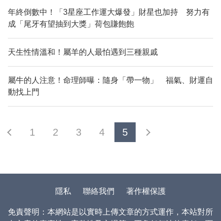
年終倒數中！「3星座工作運大爆發」財星也加持 努力有
成「尾牙有望抽到大獎」荷包賺飽飽
天生性情溫和！屬羊的人最怕遇到三種親戚
屬牛的人注意！命理師曝：隨身「帶一物」 福氣、財運自
動找上門
1
2
3
4
5
隱私
聯絡我們
著作權保護
免責聲明：本網站是以實時上傳文章的方式運作，本站對所