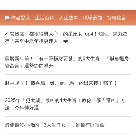
作者登入
生活百科
人生故事
職場必知
智慧格言
勵
不管幾歲「都很得男人心」的星座女Top4！知性、魅力並
存「甚至中老年後更迷人」❤️
農曆新年前！「有一筆橫財要發」的6大生肖 「鹹魚翻身
變富豪」運勢節節攀升
財神賜財！ 恭喜屬「雞、虎、馬」的出來接！穩了！
2025年「犯太歲」最凶的4大生肖！教你「催吉避凶」方
法：今年轉好運
最傻最沒心機的「3大生肖女」，卻最有財富命