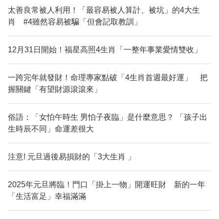
太善良常被人利用！「最容易被人算計、被坑」的4大生
肖 #4雖然容易被騙「但會記取教訓」
12月31日開始！福星高照4生肖「一整年事業愛情雙收」
一跨完年就發財！命理專家點破「4生肖首週最好運」 把
握關鍵「有望財源滾滾來」
俗語：「女怕午時生 男怕子夜臨」是什麼意思？ 「孩子出
生時辰不同」命運差很大
注意! 元旦過後易損財的「3大生肖 」
2025年元旦將臨！門口「掛上一物」開運旺財 新的一年
「生活富足」幸福滿滿