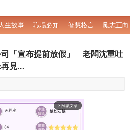
人生故事
職場必知
智慧格言
勵志正向
1公司「宣布提前放假」 老闆沈重吐
見...
閱讀文章
arrow_forward_ios