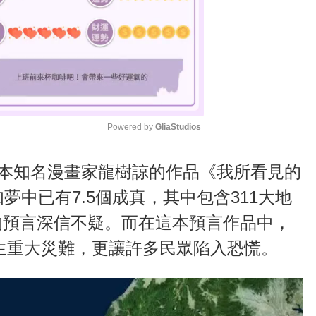
Powered by 
GliaStudios
M
日本知名漫畫家龍樹諒的作品《我所看見的
u
夢中已有7.5個成真，其中包含311大地
t
的預言深信不疑。而在這本預言作品中，
e
發生重大災難，更讓許多民眾陷入恐慌。