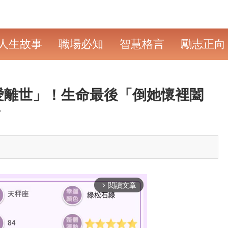
人生故事
職場必知
智慧格言
勵志正向
愛離世」！生命最後「倒她懷裡闔
了
閱讀文章
arrow_forward_ios