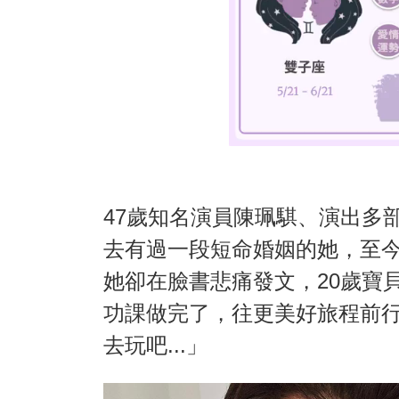
47歲知名演員陳珮騏、演出多
去有過一段短命婚姻的她，至
她卻在臉書悲痛發文，20歲寶
功課做完了，往更美好旅程前
去玩吧...」