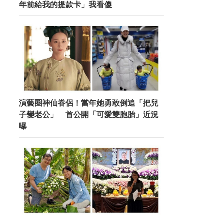
年前給我的提款卡」我看傻
演藝圈神仙眷侶！當年她勇敢倒追「把兒
子變老公」 首公開「可愛雙胞胎」近況
曝