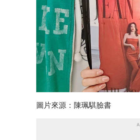
圖片來源：陳珮騏臉書
A