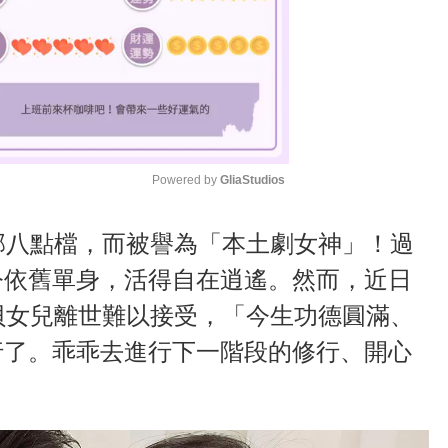
Powered by 
GliaStudios
M
部八點檔，而被譽為「本土劇女神」！過
u
今依舊單身，活得自在逍遙。然而，近日
t
貝女兒離世難以接受，「今生功德圓滿、
e
行了。乖乖去進行下一階段的修行、開心