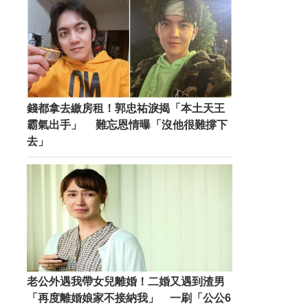
錢都拿去繳房租！郭忠祐淚揭「本土天王
霸氣出手」 難忘恩情曝「沒他很難撐下
去」
老公外遇我帶女兒離婚！二婚又遇到渣男
「再度離婚娘家不接納我」 一刷「公公6