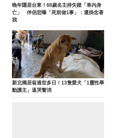
晚年隱居台東！68歲名主持失蹤「車內身
亡」 伴侶悲曝「死前做1事」：還掛念著
我
新北獨居翁過世多日！13隻愛犬「1靈性舉
動護主」逼哭警消