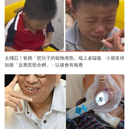
太殘忍！爸媽「把兒子的寵物煮熟」端上桌猛嗑 小朋友得
知後「反應惹怒全網」：以後會有報應