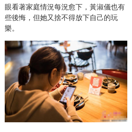
眼看著家庭情況每況愈下，黃淑儀也有
些後悔，但她又捨不得放下自己的玩
樂。