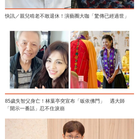
快訊／親兒啃老不敢退休！演藝圈大咖「驚傳已經過世」
85歲失智父身亡！林葉亭突宣布「皈依佛門」 遇大師
「開示一番話」忍不住淚崩