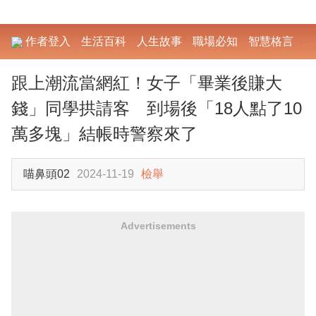
作者登入
生活百科
人生故事
職場必知
智慧格言
勵
跟上潮流當網紅！女子「畢業後賺大
錢」同學拱請客 到場後「18人點了10
萬多塊」結帳時警察來了
喵鼻頭02
2024-11-19
檢舉
Advertisements