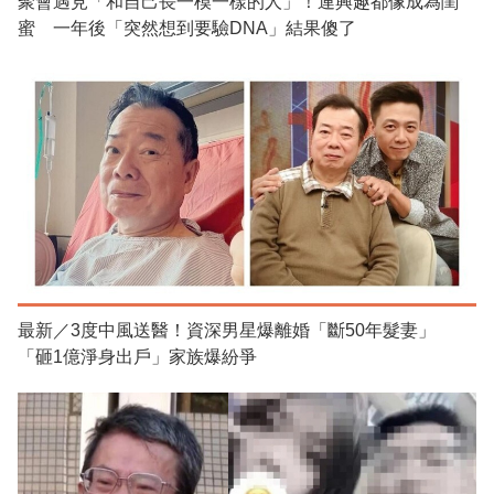
聚會遇見「和自己長一模一樣的人」！連興趣都像成為閨
蜜 一年後「突然想到要驗DNA」結果傻了
最新／3度中風送醫！資深男星爆離婚「斷50年髮妻」
「砸1億淨身出戶」家族爆紛爭