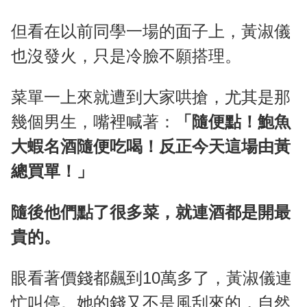
但看在以前同學一場的面子上，黃淑儀
也沒發火，只是冷臉不願搭理。
菜單一上來就遭到大家哄搶，尤其是那
幾個男生，嘴裡喊著：
「隨便點！鮑魚
大蝦名酒隨便吃喝！反正今天這場由黃
總買單！」
隨後他們點了很多菜，就連酒都是開最
貴的。
眼看著價錢都飆到10萬多了，黃淑儀連
忙叫停。她的錢又不是風刮來的，自然