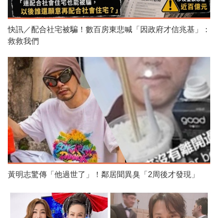
快訊／配合社宅被騙！數百房東悲喊「因政府才信兆基」：
救救我們
黃明志驚傳「他過世了」！鄰居聞異臭「2周後才發現」