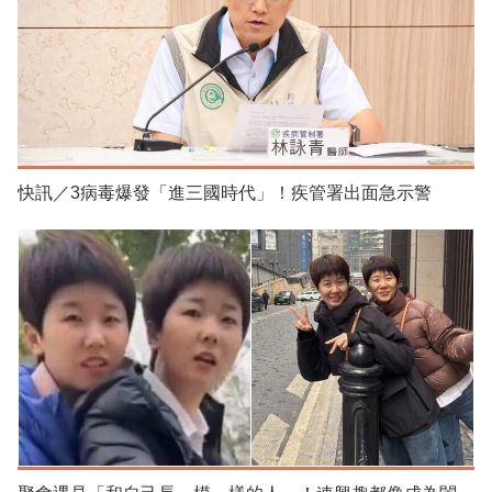
快訊／3病毒爆發「進三國時代」！疾管署出面急示警