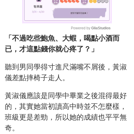
Powered by 
GliaStudios
「不過吃些鮑魚、大蝦，喝點小酒而
M
u
已，才這點錢你就心疼了？」
t
e
聽到男同學得寸進尺滿嘴不屑後，黃淑
儀差點摔椅子走人。
黃淑儀應該是同學中畢業之後混得最好
的，其實她當初讀高中時並不怎麼樣，
班級更是差勁，所以她的成績也平平無
奇。