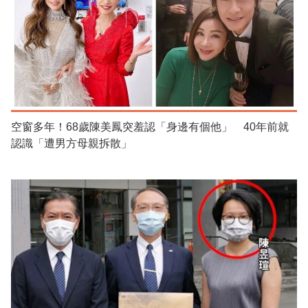
空窗多年！68歲陳美鳳突羞認「身邊有個他」 40年前就
認識「遭男方母親拆散」