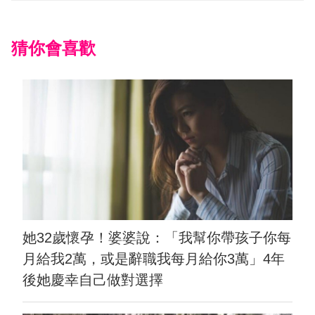
猜你會喜歡
她32歲懷孕！婆婆說：「我幫你帶孩子你每
月給我2萬，或是辭職我每月給你3萬」4年
後她慶幸自己做對選擇