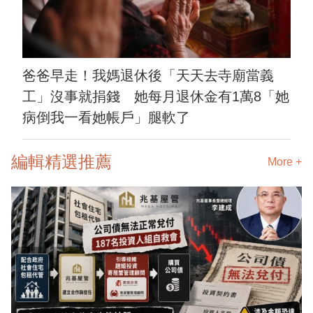
爸爸早走！我媽退休後「天天去寺廟當義
工」沒事就捐錢 她每月退休金有1萬8「她
病倒我一看她帳戶」腿軟了
編輯精選推薦
More +