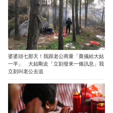
婆婆頭七那天！我跟老公商量「奠儀給大姑
一半」 大姑剛走「立刻發來一條訊息」我
立刻叫老公去追