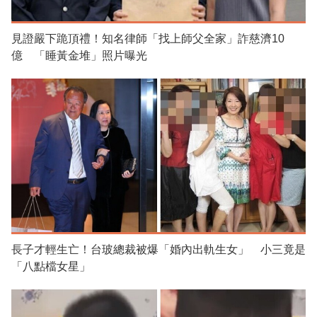
見證嚴下跪頂禮！知名律師「找上師父全家」詐慈濟10
億 「睡黃金堆」照片曝光
長子才輕生亡！台玻總裁被爆「婚內出軌生女」 小三竟是
「八點檔女星」