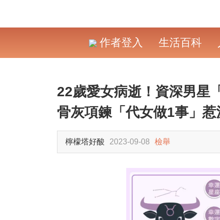
作者登入
生活百科
22歲愛女病逝！資深男星
骨灰項鍊「代女做1事」惹
檸檬塔好酸
2023-09-08
檢舉