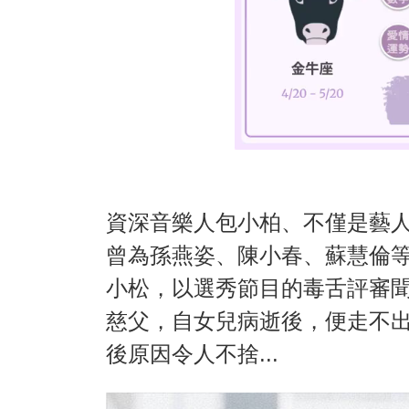
資深音樂人包小柏、不僅是藝
曾為孫燕姿、陳小春、蘇慧倫
小松，以選秀節目的毒舌評審
慈父，自女兒病逝後，便走不
後原因令人不捨...