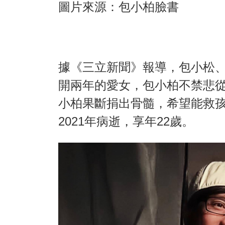
圖片來源：包小柏臉書
據《三立新聞》報導，包小松
開兩年的愛女，包小柏不禁悲從中
小柏果斷捐出骨髓，希望能救
2021年病逝，享年22歲。