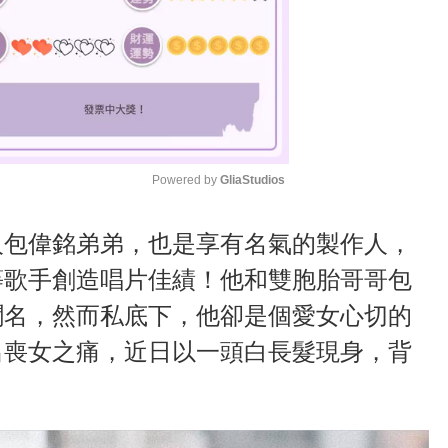
Powered by 
GliaStudios
M
人包偉銘弟弟，也是享有名氣的製作人，
u
等歌手創造唱片佳績！他和雙胞胎哥哥包
t
聞名，然而私底下，他卻是個愛女心切的
e
出喪女之痛，近日以一頭白長髮現身，背