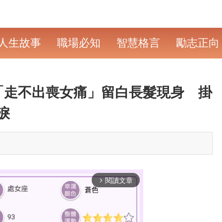
人生故事
職場必知
智慧格言
勵志正向
「走不出喪女痛」留白長髮現身 掛
淚
閱讀文章
arrow_forward_ios