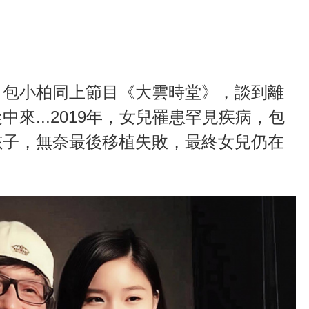
、包小柏同上節目《大雲時堂》，談到離
來...2019年，女兒罹患罕見疾病，包
孩子，無奈最後移植失敗，最終女兒仍在