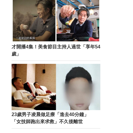
才開播4集！美食節目主持人過世「享年54
歲」
23歲男子凌晨做足療「進去40分鐘」
「女技師跑出來求救」不久後離世