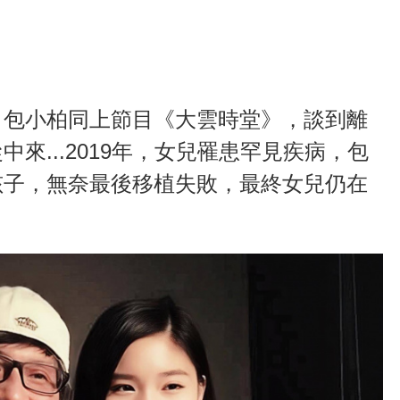
、包小柏同上節目《大雲時堂》，談到離
來...2019年，女兒罹患罕見疾病，包
孩子，無奈最後移植失敗，最終女兒仍在