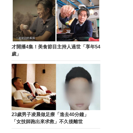
才開播4集！美食節目主持人過世「享年54
歲」
23歲男子凌晨做足療「進去40分鐘」
「女技師跑出來求救」不久後離世