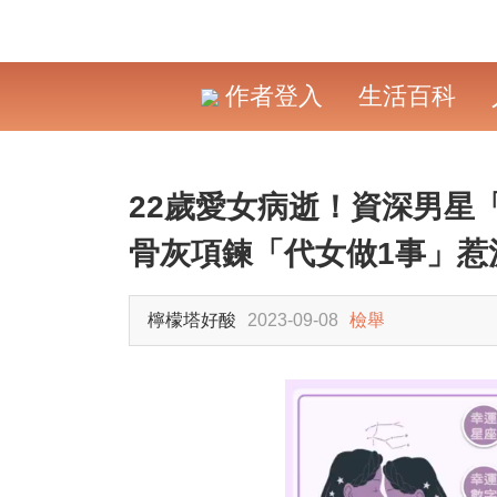
作者登入
生活百科
22歲愛女病逝！資深男星
骨灰項鍊「代女做1事」惹
檸檬塔好酸
2023-09-08
檢舉