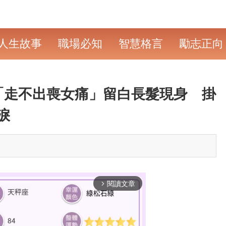
人生故事
職場必知
智慧格言
勵志正向
「走不出喪女痛」留白長髮現身 掛
淚
閱讀文章
arrow_forward_ios