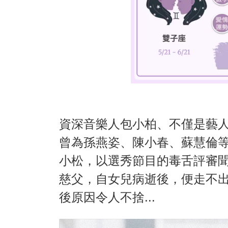
資深音樂人包小柏、不僅是藝
曾為孫燕姿、陳小春、蘇慧倫
小松，以選秀節目的毒舌評審
慈父，自女兒病逝後，便走不
後原因令人不捨...