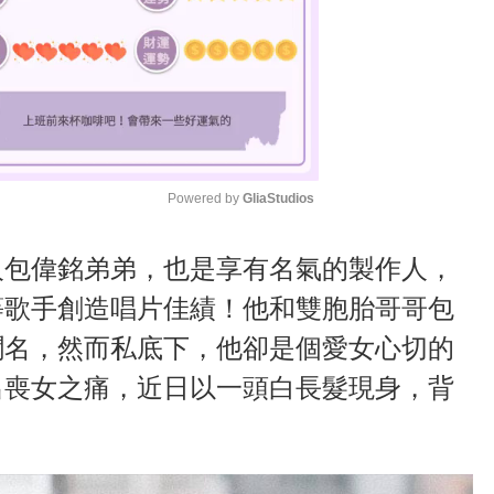
Powered by 
GliaStudios
M
人包偉銘弟弟，也是享有名氣的製作人，
u
等歌手創造唱片佳績！他和雙胞胎哥哥包
t
聞名，然而私底下，他卻是個愛女心切的
e
出喪女之痛，近日以一頭白長髮現身，背