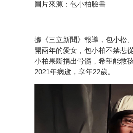
圖片來源：包小柏臉書
據《三立新聞》報導，包小松
開兩年的愛女，包小柏不禁悲從中
小柏果斷捐出骨髓，希望能救
2021年病逝，享年22歲。