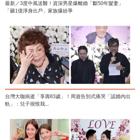
最新／3度中風送醫！資深男星爆離婚「斷50年髮妻」
「砸1億淨身出戶」家族爆紛爭
台灣大咖病逝「享壽83歲」！周遊告別式痛哭「認婚內出
軌」：兒子很恨我...