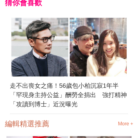
猜你會喜歡
走不出喪女之痛！56歲包小柏沉寂1年半
「罕現身主持公益」酬勞全捐出 強打精神
「攻讀到博士」近況曝光
編輯精選推薦
More +