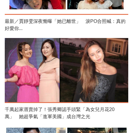
最新／賈靜雯深夜慟曝「她已離世」 淚PO合照喊：真的
好愛你...
千萬起家厝賣掉了！張秀卿認手頭緊「為女兒月花20
萬」 她超爭氣「進軍美國」成台灣之光