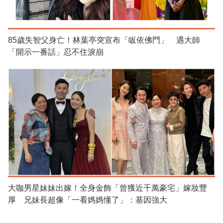
85歲失智父身亡！林葉亭突宣布「皈依佛門」 遇大師
「開示一番話」忍不住淚崩
大咖男星妹妹出嫁！全身金飾「曾獲近千萬豪宅」嫁妝豐
厚 兄妹長超像「一看媽媽懂了」：基因強大