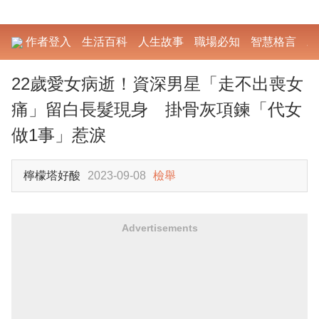
作者登入
生活百科
人生故事
職場必知
智慧格言
勵
22歲愛女病逝！資深男星「走不出喪女
痛」留白長髮現身 掛骨灰項鍊「代女
做1事」惹淚
檸檬塔好酸
2023-09-08
檢舉
Advertisements