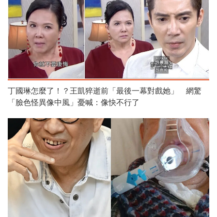
丁國琳怎麼了！？王凱猝逝前「最後一幕對戲她」 網驚
「臉色怪異像中風」憂喊：像快不行了