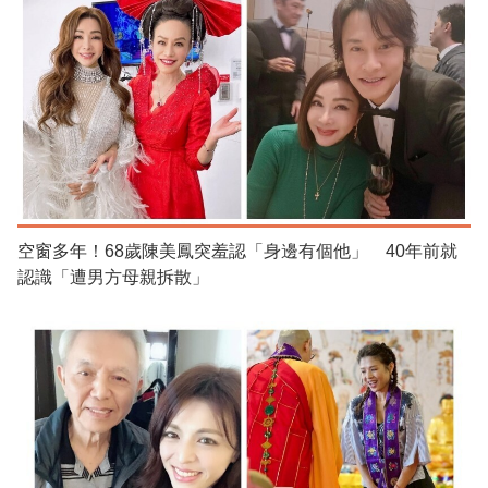
空窗多年！68歲陳美鳳突羞認「身邊有個他」 40年前就
認識「遭男方母親拆散」