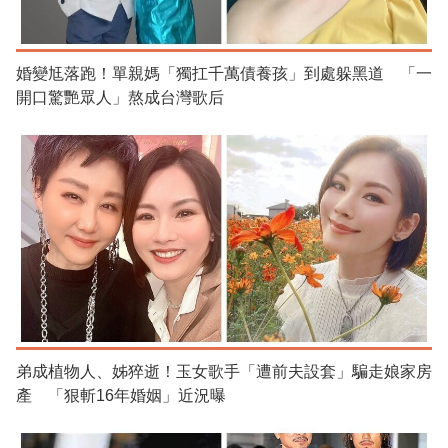
婚變尪落跑！單親媽「獨扛千萬債養孩」到處躲黑道 「一
開口驚艷眾人」熬成台灣歌后
弟成植物人、姊猝逝！玉女歌手「遭前夫設套」騙走娘家房
產 「狠斬16年婚姻」近況曝