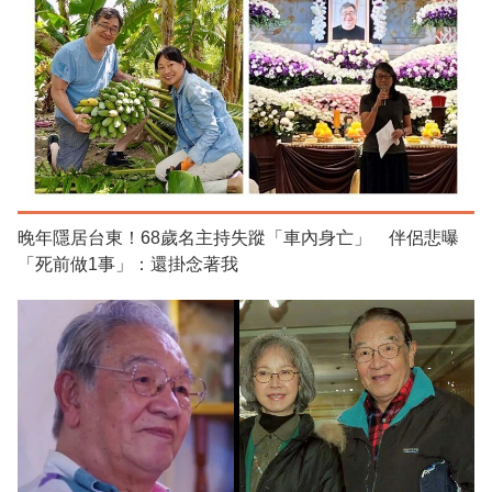
晚年隱居台東！68歲名主持失蹤「車內身亡」 伴侶悲曝
「死前做1事」：還掛念著我