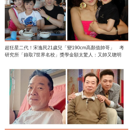
超狂星二代！宋逸民21歲兒「變190cm高顏值帥哥」 考
研究所「錄取7世界名校」獎學金額太驚人：又帥又聰明