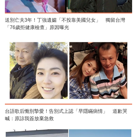
送別亡夫3年！丁強遺孀「不投靠美國兒女」 獨留台灣
「76歲拒健康檢查」原因曝光
台語歌后慟別摯愛！告別式上認「早隱瞞病情」 道歉哭
喊：原諒我簽放棄急救