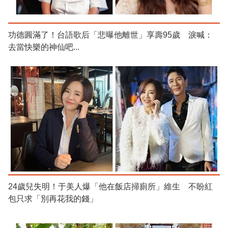
功德圓滿了！台語歌后「悲曝他離世」享壽95歲 淚喊：
去當快樂的神仙吧...
24歲兒失明！于美人爆「他在飯店掃廁所」維生 不盼紅
包只求「別再花我的錢」