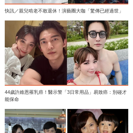
快訊／親兒啃老不敢退休！演藝圈大咖「驚傳已經過世」
44歲許維恩罹乳癌！醫示警「3日常用品」易致癌：別碰才
能保命