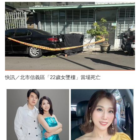
快訊／北市信義區「22歲女墜樓」當場死亡