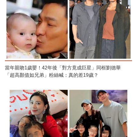
當年親吻1歲嬰！42年後「對方竟成巨星」同框劉德華
「超高顏值如兄弟」粉絲喊：真的差19歲？