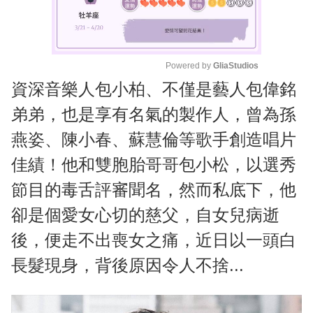
Powered by 
GliaStudios
資深音樂人包小柏、不僅是藝人包偉銘
M
u
弟弟，也是享有名氣的製作人，曾為孫
t
燕姿、陳小春、蘇慧倫等歌手創造唱片
e
佳績！他和雙胞胎哥哥包小松，以選秀
節目的毒舌評審聞名，然而私底下，他
卻是個愛女心切的慈父，自女兒病逝
後，便走不出喪女之痛，近日以一頭白
長髮現身，背後原因令人不捨...