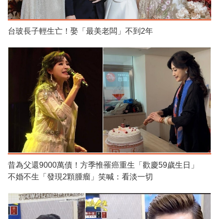
台玻長子輕生亡！娶「最美老闆」不到2年
昔為父還9000萬債！方季惟罹癌重生「歡慶59歲生日」
不婚不生「發現2顆腫瘤」笑喊：看淡一切