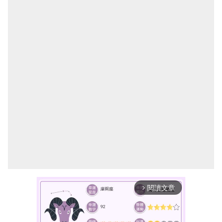
閱讀文章
arrow_forward_ios