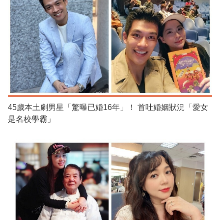
45歲本土劇男星「驚曝已婚16年」！ 首吐婚姻狀況「愛女
是名校學霸」