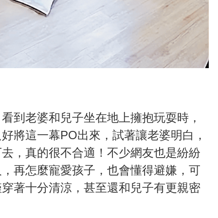
、看到老婆和兒子坐在地上擁抱玩耍時，
好將這一幕PO出來，試著讓老婆明白，
下去，真的很不合適！不少網友也是紛紛
人，再怎麼寵愛孩子，也會懂得避嫌，可
僅穿著十分清涼，甚至還和兒子有更親密