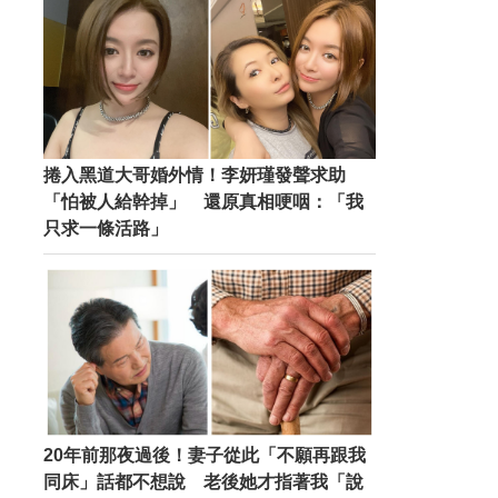
捲入黑道大哥婚外情！李妍瑾發聲求助
「怕被人給幹掉」 還原真相哽咽：「我
只求一條活路」
20年前那夜過後！妻子從此「不願再跟我
同床」話都不想說 老後她才指著我「說