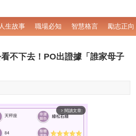
人生故事
職場必知
智慧格言
勵志正向
看不下去！PO出證據「誰家母子
閱讀文章
arrow_forward_ios