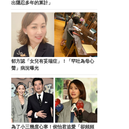
出隱忍多年的算計」
郁方認「女兒有妥瑞症」！「罕吐為母心
聲」病況曝光
為了小三幾度心寒！侯怡君追愛「卻頻頻