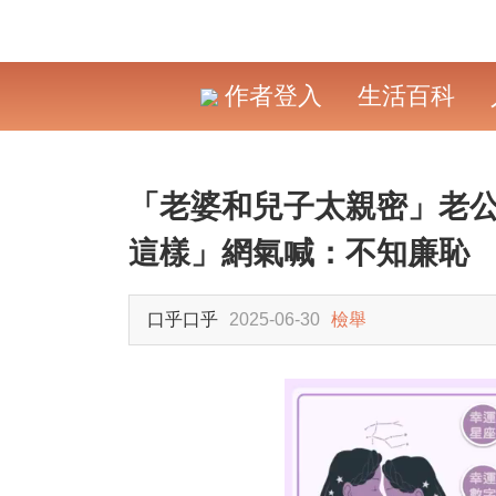
作者登入
生活百科
「老婆和兒子太親密」老公
這樣」網氣喊：不知廉恥
口乎口乎
2025-06-30
檢舉