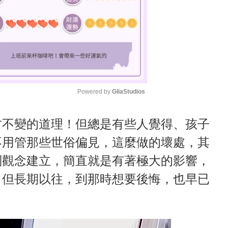
Powered by 
GliaStudios
M
古不變的道理！但總是有些人覺得、孩子
u
不用管那些世俗偏見，這麼做的壞處，其
t
別觀念建立，簡直就是有著極大的影響，
e
，但長期以往，到那時想要後悔，也早已