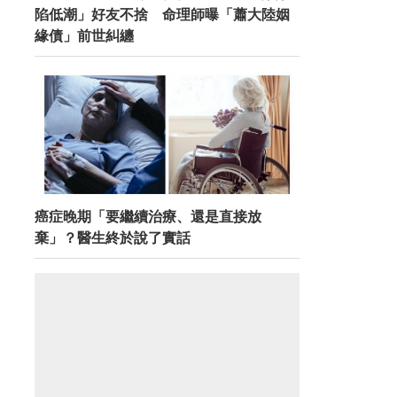
陷低潮」好友不捨 命理師曝「蕭大陸姻
緣債」前世糾纏
癌症晚期「要繼續治療、還是直接放
棄」？醫生終於說了實話