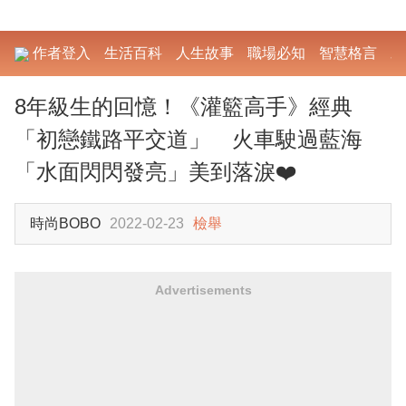
作者登入
生活百科
人生故事
職場必知
智慧格言
勵
8年級生的回憶！《灌籃高手》經典
「初戀鐵路平交道」 火車駛過藍海
「水面閃閃發亮」美到落淚❤️
時尚BOBO
2022-02-23
檢舉
Advertisements