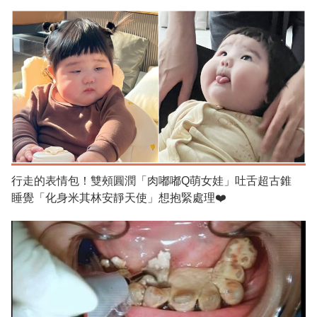
行走的表情包！雙頰圓潤「肉嘟嘟Q萌女娃」吐舌超古錐
睡覺「化身米其林安靜天使」想抱緊處理❤️