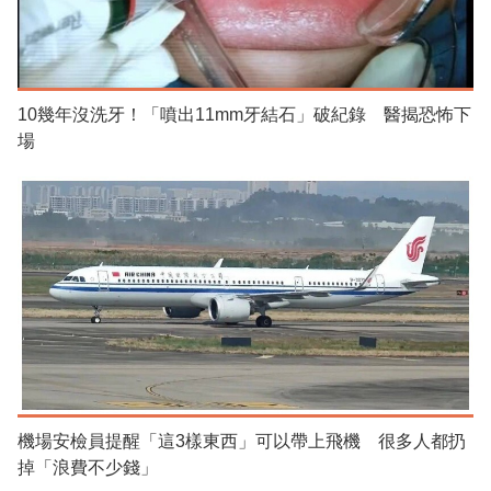
10幾年沒洗牙！「噴出11mm牙結石」破紀錄 醫揭恐怖下
場
機場安檢員提醒「這3樣東西」可以帶上飛機 很多人都扔
掉「浪費不少錢」