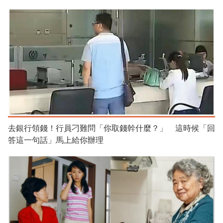
去銀行領錢！行員刁難問「你取錢幹什麼？」 這時候「回
答這一句話」馬上給你辦理