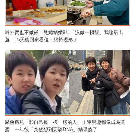
叫外賣也不做飯！兒媳結婚8年「沒做一頓飯」我賭氣出
遊 15天後回家看傻：終於現形了
聚會遇見「和自己長一模一樣的人」！連興趣都像成為閨
蜜 一年後「突然想到要驗DNA」結果傻了