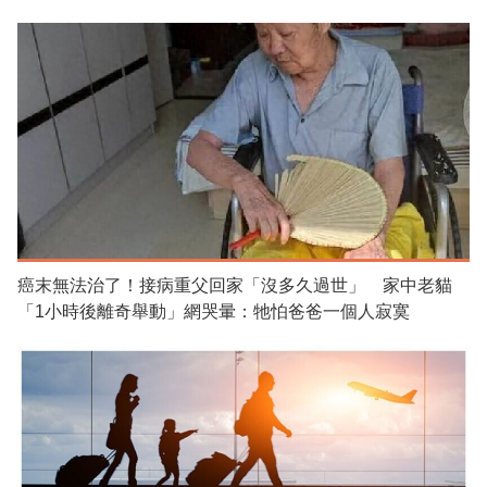
癌末無法治了！接病重父回家「沒多久過世」 家中老貓
「1小時後離奇舉動」網哭暈：牠怕爸爸一個人寂寞