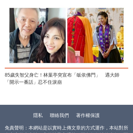
85歲失智父身亡！林葉亭突宣布「皈依佛門」 遇大師
「開示一番話」忍不住淚崩
隱私
聯絡我們
著作權保護
免責聲明：本網站是以實時上傳文章的方式運作，本站對所