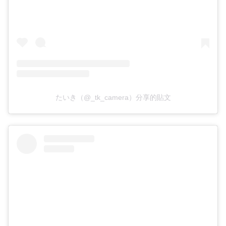
たいき（@_tk_camera）分享的貼文