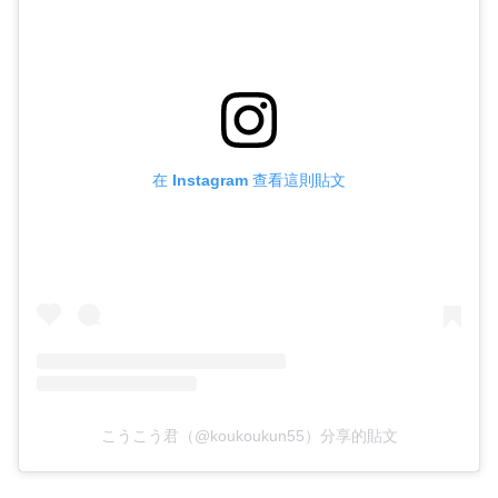
在 Instagram 查看這則貼文
こうこう君（@koukoukun55）分享的貼文