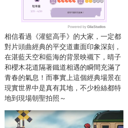
Powered by 
GliaStudios
相信看過《灌籃高手》的大家，一定都
M
u
對片頭曲經典的平交道畫面印象深刻，
t
在湛藍天空和藍海的背景映襯下，晴子
e
和櫻木花道隔著鐵道相遇的瞬間充滿了
青春的氣息！而事實上這個經典場景在
現實世界中是真有其地，不少粉絲都特
地到現場朝聖拍照～