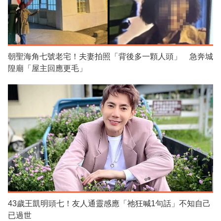
朝聖海角七號老宅！夫妻拍照「背後多一顆人頭」 急奔城
隍廟「屋主回應更毛」
43歲王凱明頭七！友人通靈感應「祂狂喊1句話」不知自己
已過世