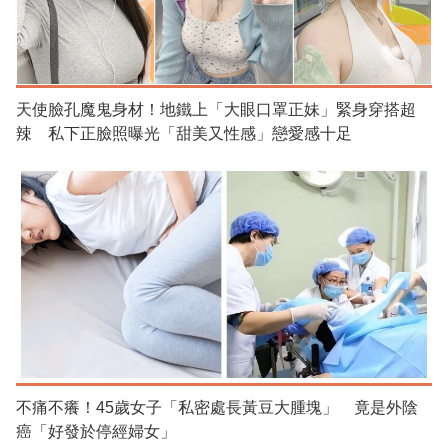
天使臉孔魔鬼身材！地鐵上「大眼口罩正妹」緊身穿搭超
辣 私下正臉照曝光「甜美又性感」戀愛感十足
不痛不癢！45歲女子「私密處長黃豆大腫塊」 竟是外陰
癌「好發於停經婦女」