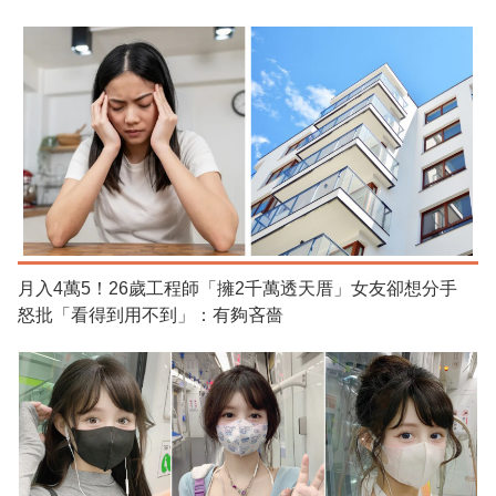
月入4萬5！26歲工程師「擁2千萬透天厝」女友卻想分手
怒批「看得到用不到」：有夠吝嗇