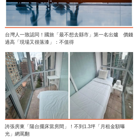
台灣人一致認同！國旅「最不想去縣市」第一名出爐 價錢
過高「現場又很落漆」：不值得
誇張房東「陽台擺床當房間」！不到1.3坪「月租金額曝
光」網罵翻