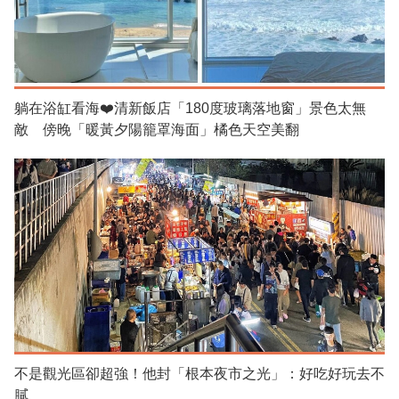
躺在浴缸看海❤️清新飯店「180度玻璃落地窗」景色太無
敵 傍晚「暖黃夕陽籠罩海面」橘色天空美翻
不是觀光區卻超強！他封「根本夜市之光」：好吃好玩去不
膩