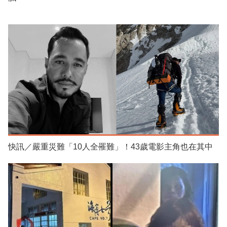
快訊／嚴重災難「10人全罹難」！43歲電影主角也在其中