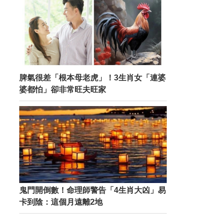
脾氣很差「根本母老虎」！3生肖女「連婆
婆都怕」卻非常旺夫旺家
鬼門開倒數！命理師警告「4生肖大凶」易
卡到陰：這個月遠離2地