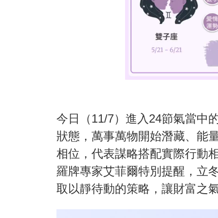
今日（11/7）進入24節氣當
狀態，萬事萬物開始潛藏、能
相位，代表謀略搭配實際行動
羅牌專家艾菲爾特別提醒，立
取以靜待動的策略，讓財富之