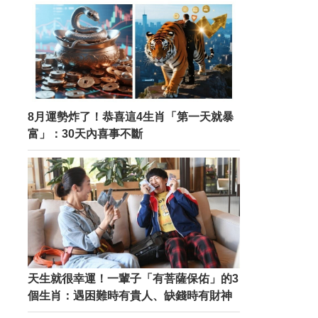
8月運勢炸了！恭喜這4生肖「第一天就暴
富」：30天內喜事不斷
天生就很幸運！一輩子「有菩薩保佑」的3
個生肖：遇困難時有貴人、缺錢時有財神