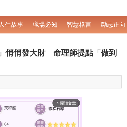
人生故事
職場必知
智慧格言
勵志正向
」悄悄發大財 命理師提點「做到
閱讀文章
arrow_forward_ios