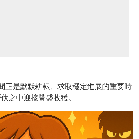
間正是默默耕耘、求取穩定進展的重要時
潛伏之中迎接豐盛收穫。