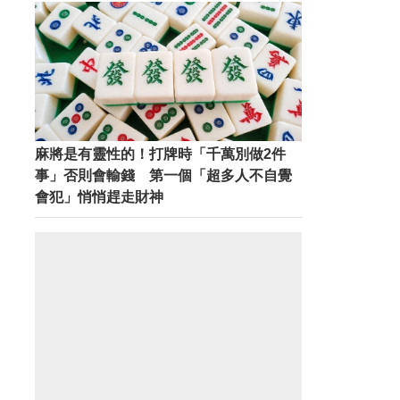
麻將是有靈性的！打牌時「千萬別做2件
事」否則會輸錢 第一個「超多人不自覺
會犯」悄悄趕走財神