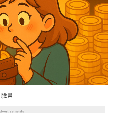
｜臉書
dvertisements