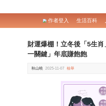
作者登入
生活百科
財運爆棚！立冬後「5生肖
一關鍵」年底賺飽飽
秋山曉
2025-11-07
檢舉