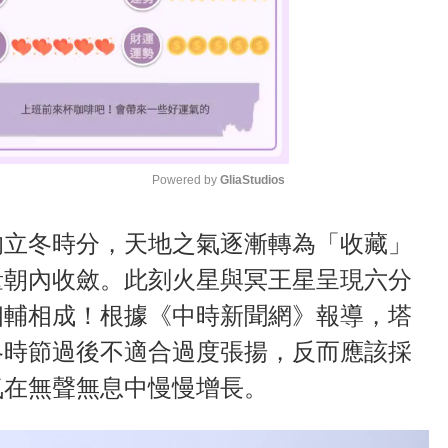
Powered by 
GliaStudios
M
中的立冬時分，天地之氣逐漸轉為「收藏」
u
量朝內收斂。此刻火星與冥王星呈現六分
t
相輔相成！根據《中時新聞網》報導，塔
e
冬時節過後不適合過度張揚，反而應該採
氣在無聲無息中慢慢增長。