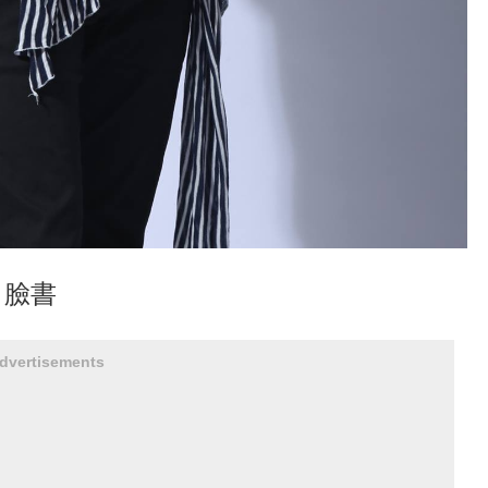
｜臉書
dvertisements