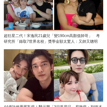
超狂星二代！宋逸民21歲兒「變190cm高顏值帥哥」 考
研究所「錄取7世界名校」獎學金額太驚人：又帥又聰明
44歲許維恩罹乳癌！醫示警「3日常用品」易致癌：別碰才