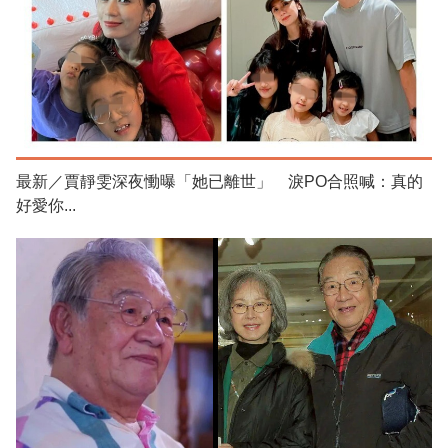
最新／賈靜雯深夜慟曝「她已離世」 淚PO合照喊：真的
好愛你...