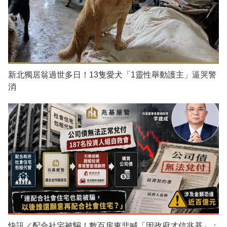
新北獨居翁過世多日！13隻愛犬「1靈性舉動護主」逼哭警
消
快訊／配合社宅被騙！數百房東悲喊「因政府才信兆基」：