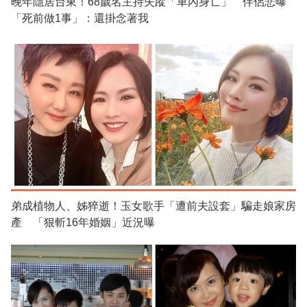
晚年隱居台東！68歲名主持失蹤「車內身亡」 伴侶悲曝
「死前做1事」：還掛念著我
弟成植物人、姊猝逝！玉女歌手「遭前夫設套」騙走娘家房
產 「狠斬16年婚姻」近況曝