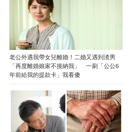
老公外遇我帶女兒離婚！二婚又遇到渣男
「再度離婚娘家不接納我」 一刷「公公6
年前給我的提款卡」我看傻