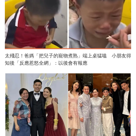
太殘忍！爸媽「把兒子的寵物煮熟」端上桌猛嗑 小朋友得
知後「反應惹怒全網」：以後會有報應