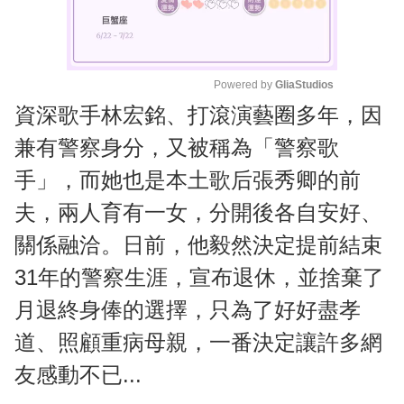
Powered by 
GliaStudios
資深歌手林宏銘、打滾演藝圈多年，因
M
u
兼有警察身分，又被稱為「警察歌
t
手」，而她也是本土歌后張秀卿的前
e
夫，兩人育有一女，分開後各自安好、
關係融洽。日前，他毅然決定提前結束
31年的警察生涯，宣布退休，並捨棄了
月退終身俸的選擇，只為了好好盡孝
道、照顧重病母親，一番決定讓許多網
友感動不已...