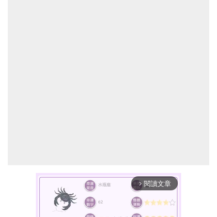
閱讀文章
arrow_forward_ios