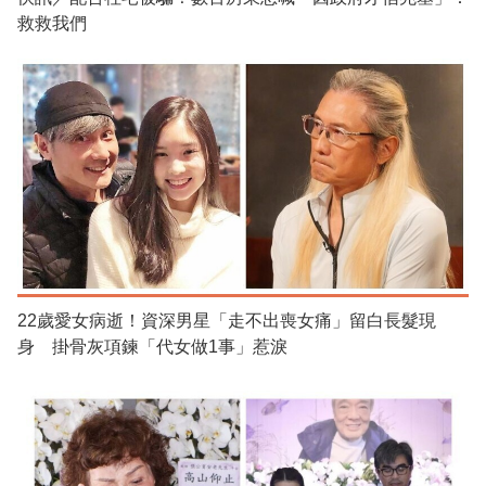
救救我們
22歲愛女病逝！資深男星「走不出喪女痛」留白長髮現
身 掛骨灰項鍊「代女做1事」惹淚