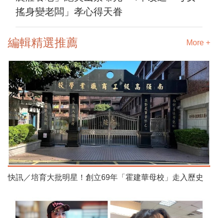
搖身變老闆」孝心得天眷
編輯精選推薦
More +
快訊／培育大批明星！創立69年「霍建華母校」走入歷史