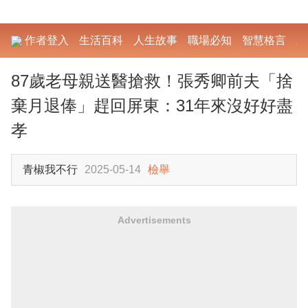
作者登入
生活百科
人生故事
職場必知
智慧格言
勵
87歲老母親送醫搶救！張秀卿前夫「捨
棄月退俸」趕回屏東：31年來沒好好盡
孝
青椒我不行
2025-05-14
檢舉
Advertisements