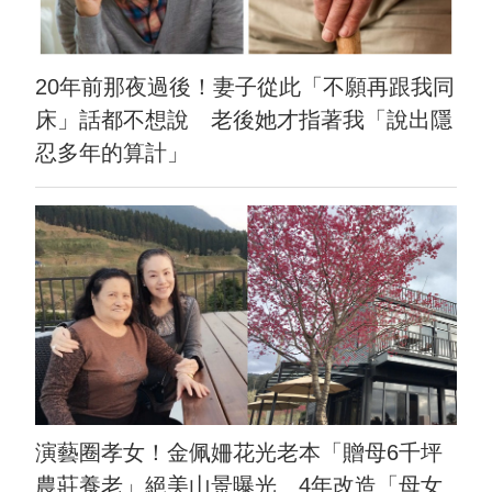
20年前那夜過後！妻子從此「不願再跟我同
床」話都不想說 老後她才指著我「說出隱
忍多年的算計」
演藝圈孝女！金佩姍花光老本「贈母6千坪
農莊養老」絕美山景曝光 4年改造「母女