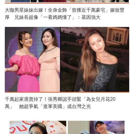
大咖男星妹妹出嫁！全身金飾「曾獲近千萬豪宅」嫁妝豐
厚 兄妹長超像「一看媽媽懂了」：基因強大
千萬起家厝賣掉了！張秀卿認手頭緊「為女兒月花20
萬」 她超爭氣「進軍美國」成台灣之光