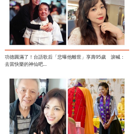
功德圓滿了！台語歌后「悲曝他離世」享壽95歲 淚喊：
去當快樂的神仙吧...