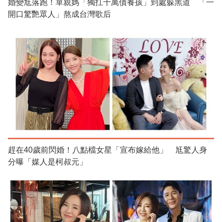
婚變尪落跑！單親媽「獨扛千萬債養孩」到處躲黑道 「一
開口驚艷眾人」熬成台灣歌后
趕在40歲前閃婚！八點檔女星「宣布嫁給他」 尪驚人身
分曝「媒人是柯叔元」