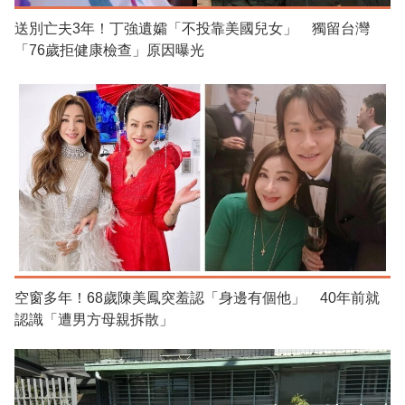
送別亡夫3年！丁強遺孀「不投靠美國兒女」 獨留台灣
「76歲拒健康檢查」原因曝光
空窗多年！68歲陳美鳳突羞認「身邊有個他」 40年前就
認識「遭男方母親拆散」