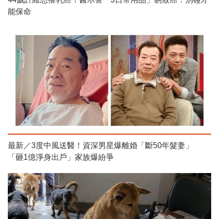
能保命
最新／3度中風送醫！資深男星爆離婚「斷50年髮妻」
「砸1億淨身出戶」家族爆紛爭