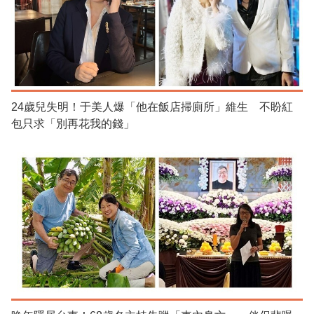
24歲兒失明！于美人爆「他在飯店掃廁所」維生 不盼紅
包只求「別再花我的錢」