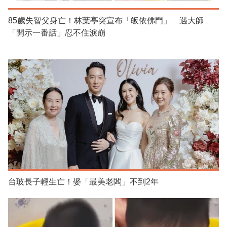
85歲失智父身亡！林葉亭突宣布「皈依佛門」 遇大師
「開示一番話」忍不住淚崩
台玻長子輕生亡！娶「最美老闆」不到2年