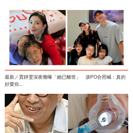
最新／賈靜雯深夜慟曝「她已離世」 淚PO合照喊：真的
好愛你...