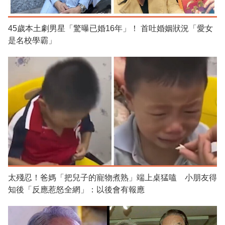
45歲本土劇男星「驚曝已婚16年」！ 首吐婚姻狀況「愛女
是名校學霸」
太殘忍！爸媽「把兒子的寵物煮熟」端上桌猛嗑 小朋友得
知後「反應惹怒全網」：以後會有報應