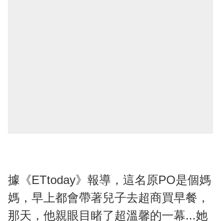
據《ETtoday》報導，這名原PO是個媽
媽，早上都會帶著兒子去超商買早餐，
那天，他親眼目睹了超溫馨的一幕...她