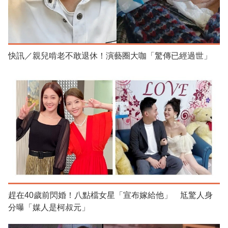
快訊／親兒啃老不敢退休！演藝圈大咖「驚傳已經過世」
趕在40歲前閃婚！八點檔女星「宣布嫁給他」 尪驚人身
分曝「媒人是柯叔元」