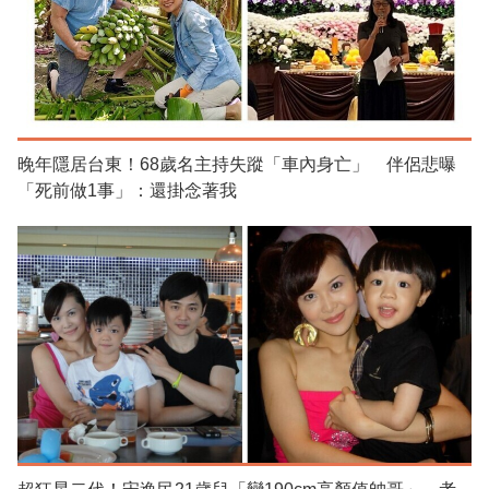
晚年隱居台東！68歲名主持失蹤「車內身亡」 伴侶悲曝
「死前做1事」：還掛念著我