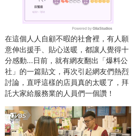
Powered by 
GliaStudios
在這個人人自顧不暇的社會裡，有人願
M
u
意伸出援手、貼心送暖，都讓人覺得十
t
分感動...日前，就有網友翻出「爆料公
e
社」的一篇貼文，再次引起網友們熱烈
討論，直呼這樣的店員真的太暖了，拜
託大家給服務業的人員們一個讚！