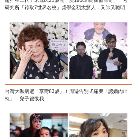
超狂星二代！宋逸民21歲兒「變190cm高顏值帥哥」 考
研究所「錄取7世界名校」獎學金額太驚人：又帥又聰明
台灣大咖病逝「享壽83歲」！周遊告別式痛哭「認婚內出
軌」：兒子很恨我...