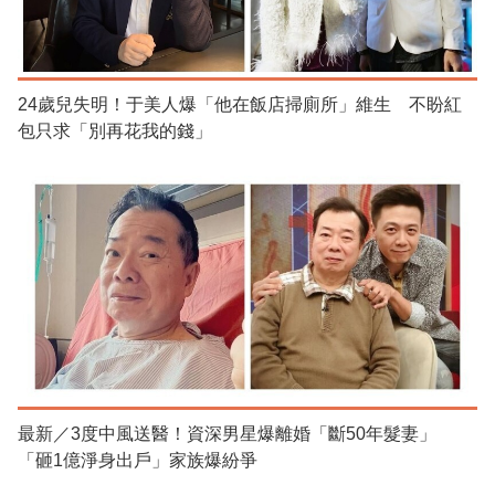
24歲兒失明！于美人爆「他在飯店掃廁所」維生 不盼紅
包只求「別再花我的錢」
最新／3度中風送醫！資深男星爆離婚「斷50年髮妻」
「砸1億淨身出戶」家族爆紛爭