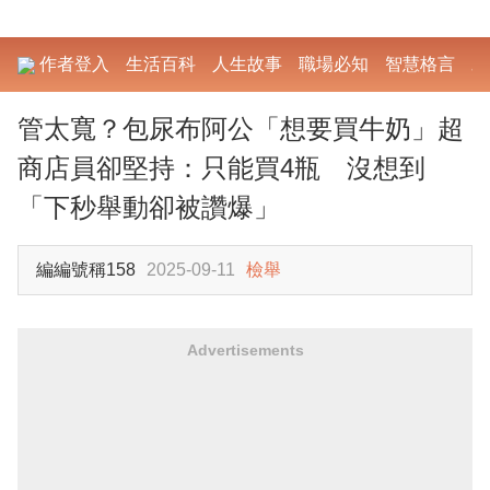
作者登入
生活百科
人生故事
職場必知
智慧格言
勵
管太寬？包尿布阿公「想要買牛奶」超
商店員卻堅持：只能買4瓶 沒想到
「下秒舉動卻被讚爆」
編編號稱158
2025-09-11
檢舉
Advertisements