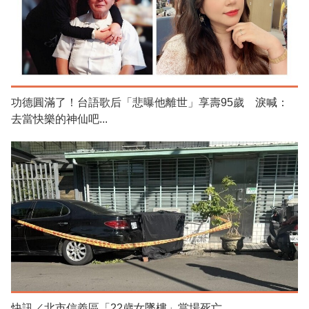
功德圓滿了！台語歌后「悲曝他離世」享壽95歲 淚喊：
去當快樂的神仙吧...
快訊／北市信義區「22歲女墜樓」當場死亡