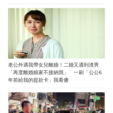
老公外遇我帶女兒離婚！二婚又遇到渣男
「再度離婚娘家不接納我」 一刷「公公6
年前給我的提款卡」我看傻