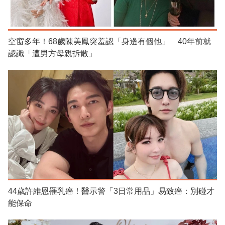
空窗多年！68歲陳美鳳突羞認「身邊有個他」 40年前就
認識「遭男方母親拆散」
44歲許維恩罹乳癌！醫示警「3日常用品」易致癌：別碰才
能保命