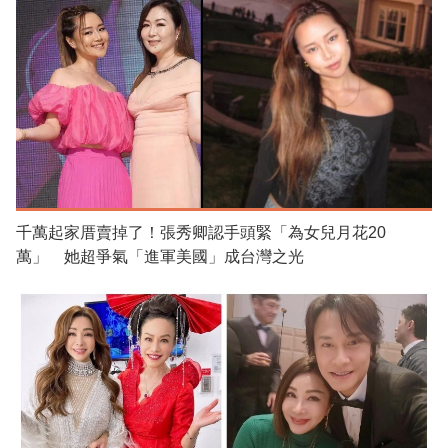
千萬起家厝賣掉了！張秀卿認手頭緊「為女兒月花20
萬」 她超爭氣「進軍美國」成台灣之光