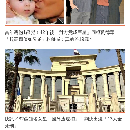
當年親吻1歲嬰！42年後「對方竟成巨星」同框劉德華
「超高顏值如兄弟」粉絲喊：真的差19歲？
快訊／32歲知名女星「國外遭逮捕」！判決出爐「13人全
死刑」