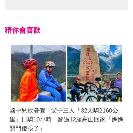
猜你會喜歡
國中兒放暑假！父子三人「32天騎2160公
里」日騎10小時 翻過12座高山回家「媽媽
開門傻眼了」