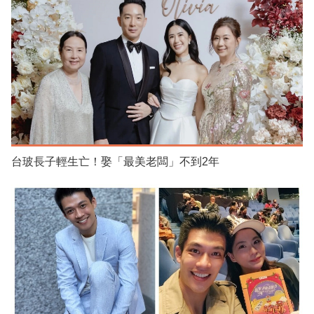
台玻長子輕生亡！娶「最美老闆」不到2年