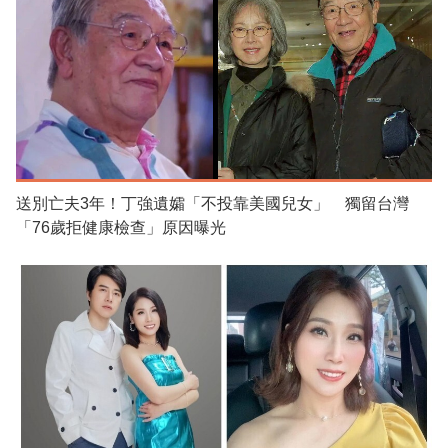
送別亡夫3年！丁強遺孀「不投靠美國兒女」 獨留台灣
「76歲拒健康檢查」原因曝光