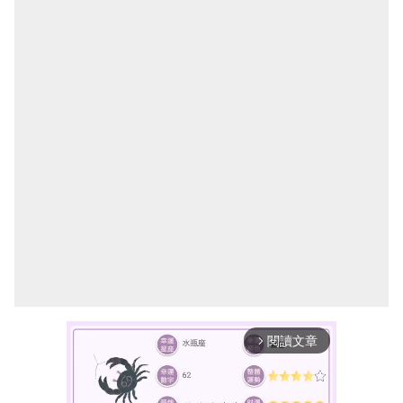
閱讀文章
arrow_forward_ios