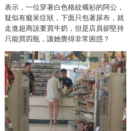
表示，一位穿著白色格紋襯衫的阿公，
疑似有癡呆症狀，下面只包著尿布，就
走進超商說要買牛奶，但是店員卻堅持
只能買四瓶，讓她覺得非常困惑？