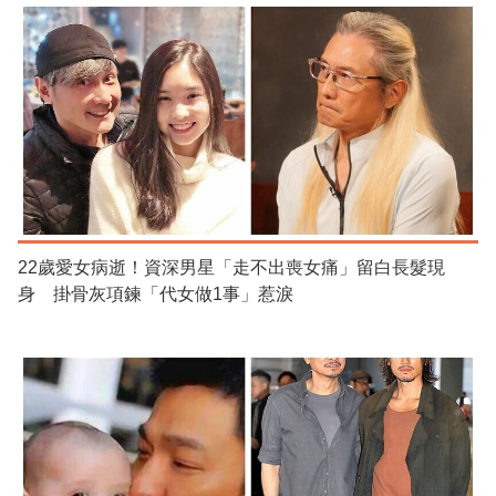
22歲愛女病逝！資深男星「走不出喪女痛」留白長髮現
身 掛骨灰項鍊「代女做1事」惹淚