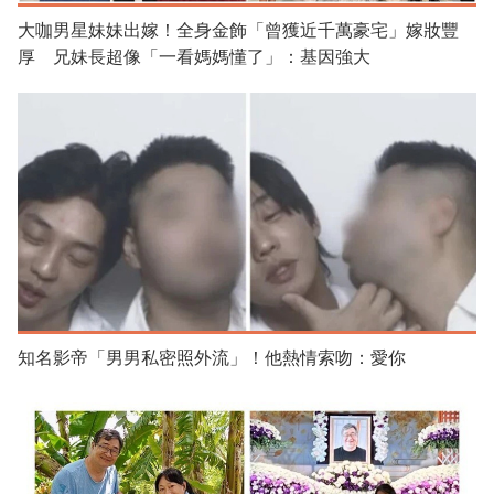
大咖男星妹妹出嫁！全身金飾「曾獲近千萬豪宅」嫁妝豐
厚 兄妹長超像「一看媽媽懂了」：基因強大
知名影帝「男男私密照外流」！他熱情索吻：愛你