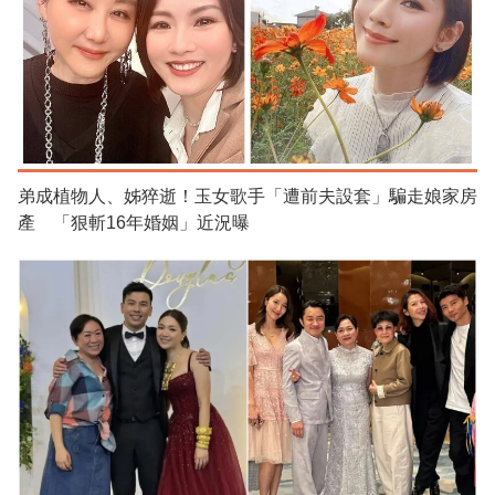
弟成植物人、姊猝逝！玉女歌手「遭前夫設套」騙走娘家房
產 「狠斬16年婚姻」近況曝