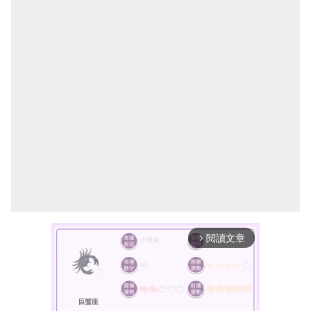
閱讀文章
arrow_forward_ios