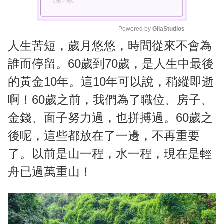
Powered by 
GliaStudios
人生苦短，歲月悠悠，時間從來不會為
M
u
誰而停留。60歲到70歲，是人生中最後
t
的黃金10年。這10年可以說，稍縱即逝
e
啊！60歲之前，我們為了職位、房子、
金錢、面子努力過，也拼搏過。60歲之
後呢，這些都放在了一邊，不再重要
了。以前是山一程，水一程，現在是輕
舟已過萬重山！