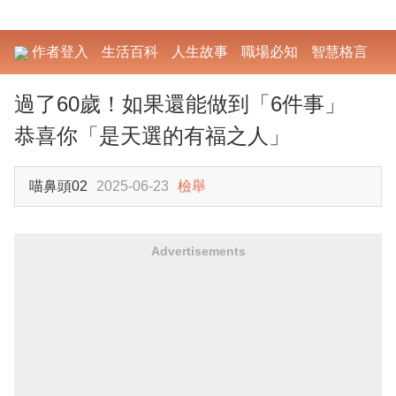
作者登入
生活百科
人生故事
職場必知
智慧格言
勵
過了60歲！如果還能做到「6件事」
恭喜你「是天選的有福之人」
喵鼻頭02
2025-06-23
檢舉
Advertisements