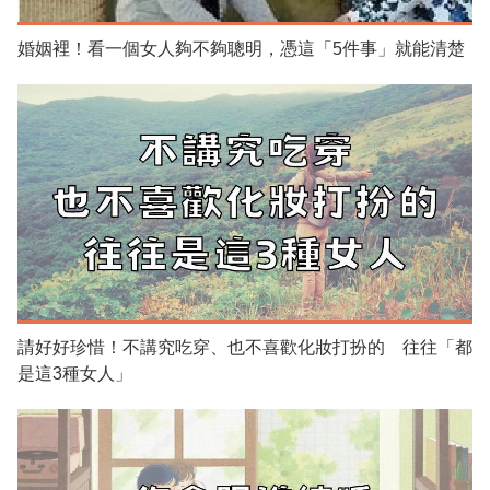
婚姻裡！看一個女人夠不夠聰明，憑這「5件事」就能清楚
請好好珍惜！不講究吃穿、也不喜歡化妝打扮的 往往「都
是這3種女人」