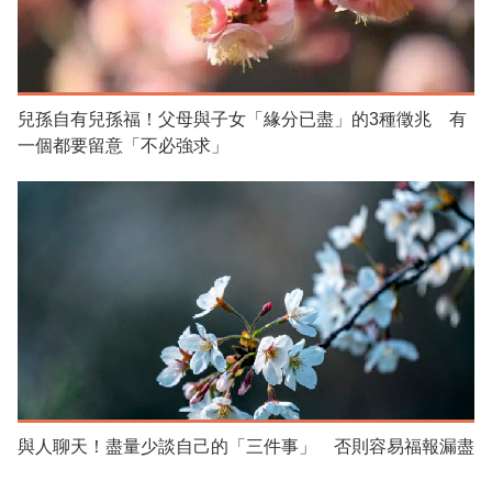
兒孫自有兒孫福！父母與子女「緣分已盡」的3種徵兆 有
一個都要留意「不必強求」
與人聊天！盡量少談自己的「三件事」 否則容易福報漏盡