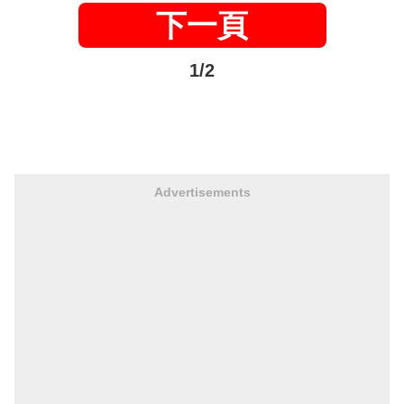
下一頁
1/2
Advertisements