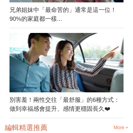
兄弟姐妹中「最命苦的」通常是這一位！
90%的家庭都一樣...
別害羞！兩性交往「最舒服」的6種方式：
做到幸福感會提升、感情更穩固長久❤️
編輯精選推薦
More +