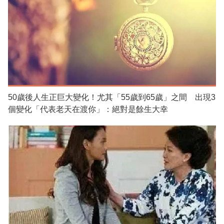
50歲後人生正巨大變化！尤其「55歲到65歲」之間 出現3
個變化「代表老天在渡你」：絕對是餘生大幸