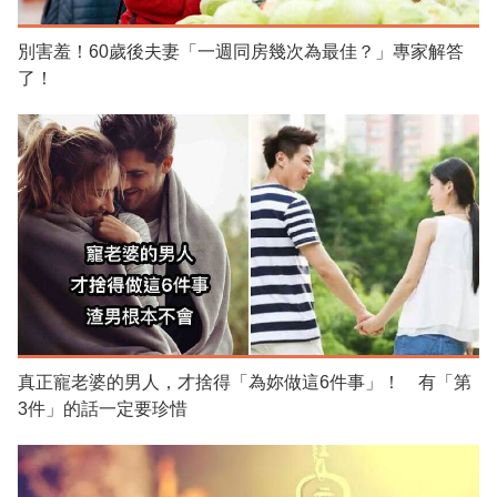
別害羞！60歲後夫妻「一週同房幾次為最佳？」專家解答
了！
真正寵老婆的男人，才捨得「為妳做這6件事」！ 有「第
3件」的話一定要珍惜