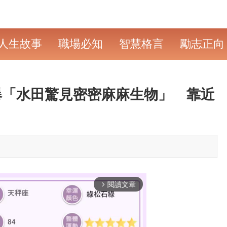
人生故事
職場必知
智慧格言
勵志正向
爆「水田驚見密密麻麻生物」 靠近
.」
閱讀文章
arrow_forward_ios