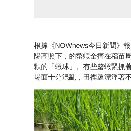
根據《NOWnews今日新聞
陽高照下，的螯蝦全擠在稻苗
顆的「蝦球」。有些螯蝦緊抓
場面十分混亂，田裡還漂浮著