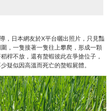
》報導，日本網友於X平台曬出照片，只見豔
周圍，一隻接著一隻往上攀爬，形成一顆
著稻桿不放，還有螯蝦彼此在爭搶位子，
不少疑似因高溫而死亡的螯蝦屍體。