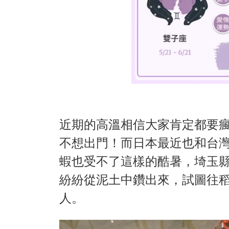
近期的高溫相信大家肯定都要
不想出門！而日本最近也和台
蝦也受不了這樣的酷暑，埼玉
紛紛從泥土中鑽出來，試圖往
人。