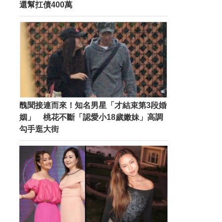
還幫扛債400萬
醜聞接連而來！知名男星「才結束第3段婚
姻」 桃花不斷「認愛小18歲嫩妹」高調
勾手逛大街