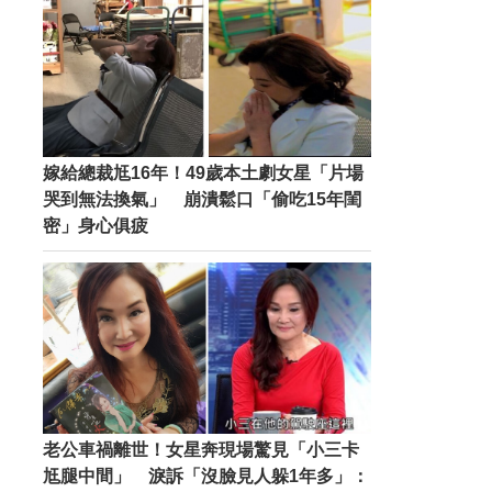
嫁給總裁尪16年！49歲本土劇女星「片場
哭到無法換氣」 崩潰鬆口「偷吃15年閨
密」身心俱疲
老公車禍離世！女星奔現場驚見「小三卡
尪腿中間」 淚訴「沒臉見人躲1年多」：