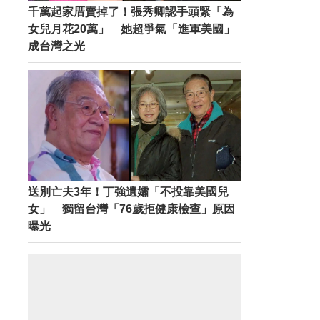
千萬起家厝賣掉了！張秀卿認手頭緊「為
女兒月花20萬」 她超爭氣「進軍美國」
成台灣之光
送別亡夫3年！丁強遺孀「不投靠美國兒
女」 獨留台灣「76歲拒健康檢查」原因
曝光