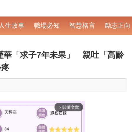
人生故事
職場必知
智慧格言
勵志正向
楊謹華「求子7年未果」 親吐「高齡
心疼
閱讀文章
arrow_forward_ios