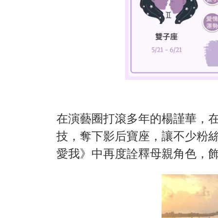
在演藝圈打滾多年的楊謹華，
技，奪下影后寶座，讓不少粉
愛我》中再度詮釋母親角色，