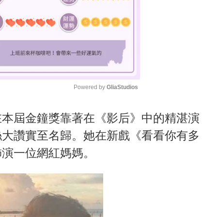
Powered by 
GliaStudios
M
在本屆金鐘獎靠著在《影后》中的精湛演
u
絲大讚實至名歸。她在新戲《看看你有多
t
飾演一位網紅媽媽。
e