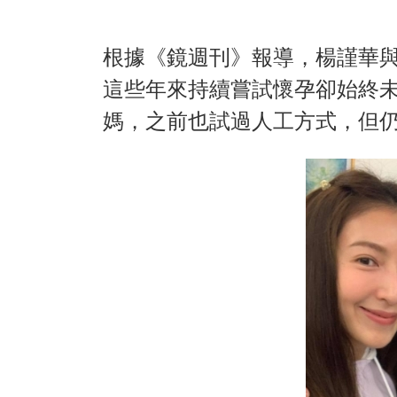
根據《鏡週刊》報導，楊謹華與
這些年來持續嘗試懷孕卻始終
媽，之前也試過人工方式，但