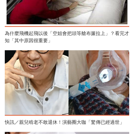
為什麼飛機起飛以後「空姐會把頭等艙布簾拉上」？看完才
知「其中原因很重要」
快訊／親兒啃老不敢退休！演藝圈大咖「驚傳已經過世」