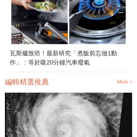
瓦斯爐致癌！最新研究「煮飯前忘做1動
作」：等於吸20分鐘汽車廢氣
編輯精選推薦
More +