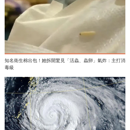
知名衛生棉出包！她拆開驚見「活蟲、蟲卵」氣炸：主打消
毒級