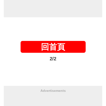
回首頁
2/2
Advertisements