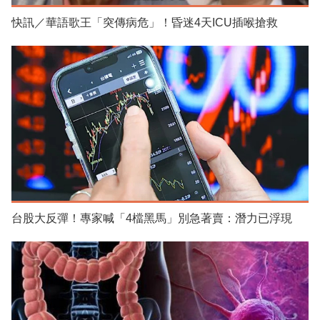
快訊／華語歌王「突傳病危」！昏迷4天ICU插喉搶救
台股大反彈！專家喊「4檔黑馬」別急著賣：潛力已浮現