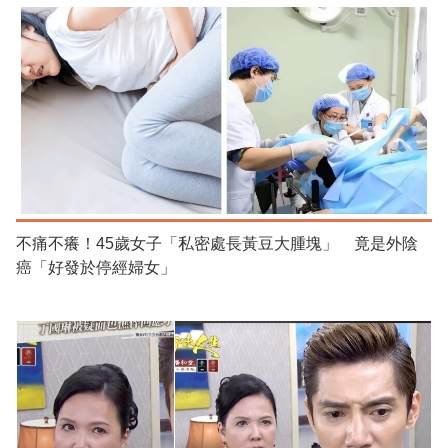
不痛不癢！45歲女子「私密處長黃豆大腫塊」 竟是外陰
癌「好發於停經婦女」