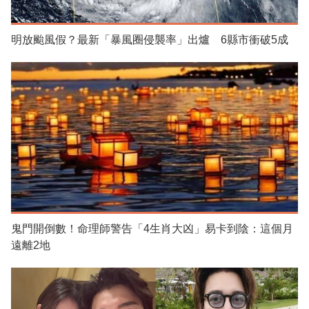
明放颱風假？最新「暴風圈侵襲率」出爐 6縣市衝破5成
鬼門開倒數！命理師警告「4生肖大凶」易卡到陰：這個月
遠離2地