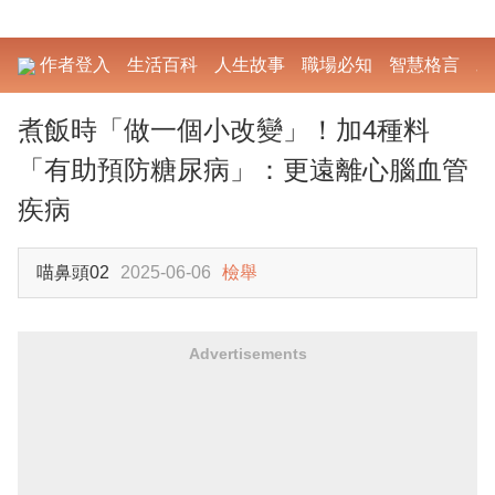
作者登入
生活百科
人生故事
職場必知
智慧格言
勵
煮飯時「做一個小改變」！加4種料
「有助預防糖尿病」：更遠離心腦血管
疾病
喵鼻頭02
2025-06-06
檢舉
Advertisements