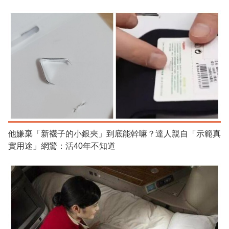
他嫌棄「新襪子的小銀夾」到底能幹嘛？達人親自「示範真
實用途」網驚：活40年不知道