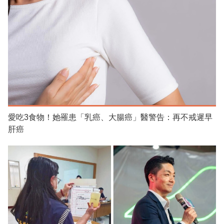
愛吃3食物！她罹患「乳癌、大腸癌」醫警告：再不戒遲早
肝癌