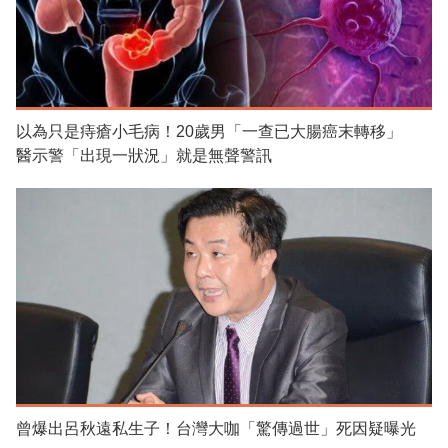
以為只是痔瘡小毛病！20歲男「一查已大腸癌末轉移」
醫示警「出現一狀況」就是無聲警訊
曾爆出呂秋遠私生子！台灣大咖「驚傳過世」死因疑曝光