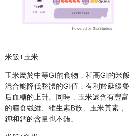
Powered by 
GliaStudios
M
u
t
米飯+玉米
e
玉米屬於中等GI的食物，和高GI的米飯
混合能降低整體的GI值，有利於延緩餐
后血糖的上升。同時，玉米還含有豐富
的膳食纖維、維生素B族、玉米黃素，
鉀和鈣的含量也不錯。