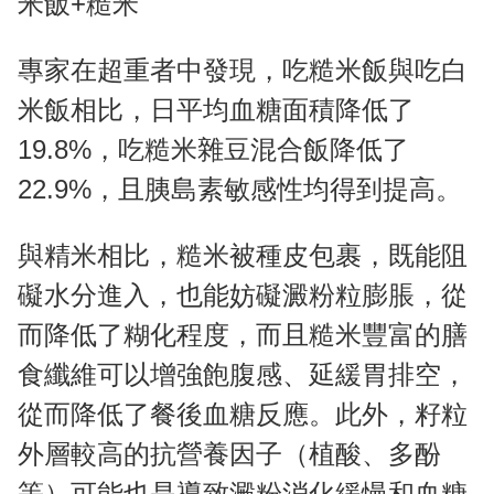
米飯+糙米
專家在超重者中發現，吃糙米飯與吃白
米飯相比，日平均血糖面積降低了
19.8%，吃糙米雜豆混合飯降低了
22.9%，且胰島素敏感性均得到提高。
與精米相比，糙米被種皮包裹，既能阻
礙水分進入，也能妨礙澱粉粒膨脹，從
而降低了糊化程度，而且糙米豐富的膳
食纖維可以增強飽腹感、延緩胃排空，
從而降低了餐後血糖反應。此外，籽粒
外層較高的抗營養因子（植酸、多酚
等）可能也是導致澱粉消化緩慢和血糖