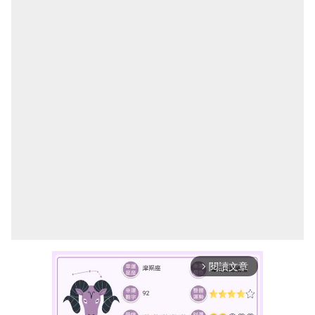
閱讀文章
arrow_forward_ios