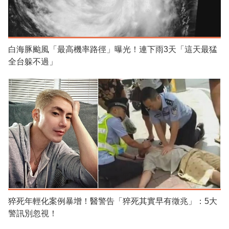
白海豚颱風「最高機率路徑」曝光！連下雨3天「這天最猛
全台躲不過」
猝死年輕化案例暴增！醫警告「猝死其實早有徵兆」：5大
警訊別忽視！