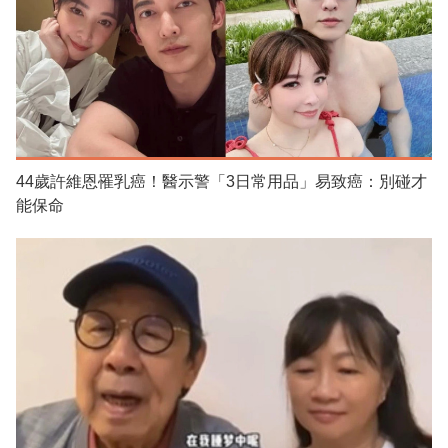
44歲許維恩罹乳癌！醫示警「3日常用品」易致癌：別碰才
能保命