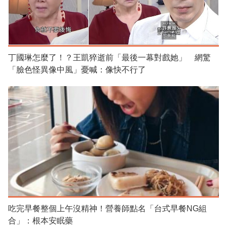
丁國琳怎麼了！？王凱猝逝前「最後一幕對戲她」 網驚
「臉色怪異像中風」憂喊：像快不行了
吃完早餐整個上午沒精神！營養師點名「台式早餐NG組
合」：根本安眠藥