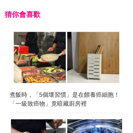
猜你會喜歡
煮飯時，「5個壞習慣」是在餵養癌細胞！
「一級致癌物」竟暗藏廚房裡