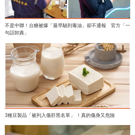
不是中聯！台糖被爆「最早驗到毒油」卻不通報 官方「一
句話卸責」
3種豆製品「被列入傷肝黑名單」 ！真的傷身又危險