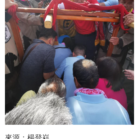
來源：楊登嵙