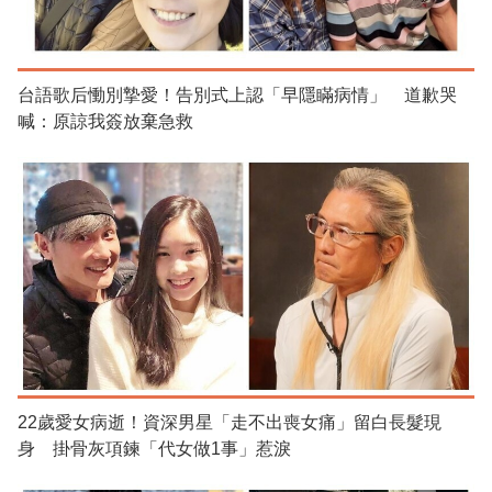
台語歌后慟別摯愛！告別式上認「早隱瞞病情」 道歉哭
喊：原諒我簽放棄急救
22歲愛女病逝！資深男星「走不出喪女痛」留白長髮現
身 掛骨灰項鍊「代女做1事」惹淚