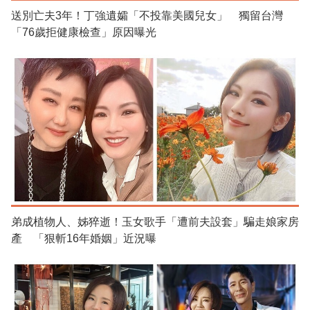
送別亡夫3年！丁強遺孀「不投靠美國兒女」 獨留台灣
「76歲拒健康檢查」原因曝光
弟成植物人、姊猝逝！玉女歌手「遭前夫設套」騙走娘家房
產 「狠斬16年婚姻」近況曝