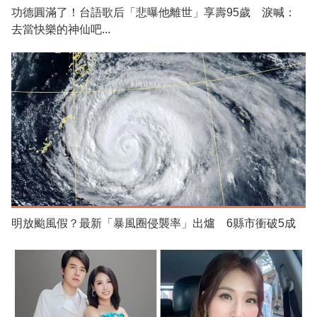
功德圓滿了！台語歌后「悲曝他離世」享壽95歲 淚喊：
去當快樂的神仙吧...
明放颱風假？最新「暴風圈侵襲率」出爐 6縣市衝破5成