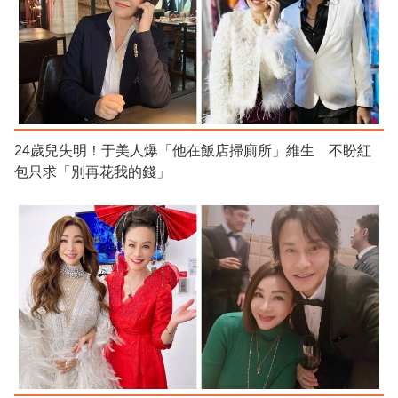
24歲兒失明！于美人爆「他在飯店掃廁所」維生 不盼紅
包只求「別再花我的錢」