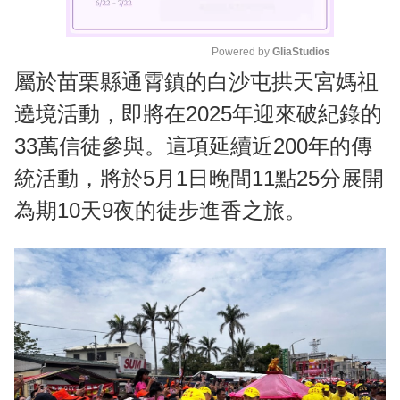
Powered by 
GliaStudios
屬於苗栗縣通霄鎮的白沙屯拱天宮媽祖
M
u
遶境活動，即將在2025年迎來破紀錄的
t
33萬信徒參與。這項延續近200年的傳
e
統活動，將於5月1日晚間11點25分展開
為期10天9夜的徒步進香之旅。