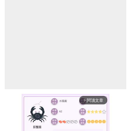
閱讀文章
arrow_forward_ios