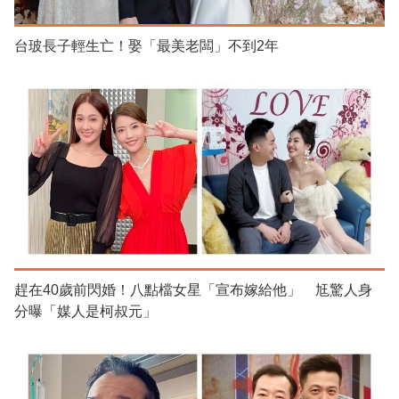
台玻長子輕生亡！娶「最美老闆」不到2年
趕在40歲前閃婚！八點檔女星「宣布嫁給他」 尪驚人身
分曝「媒人是柯叔元」