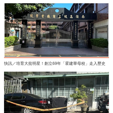
快訊／培育大批明星！創立69年「霍建華母校」走入歷史