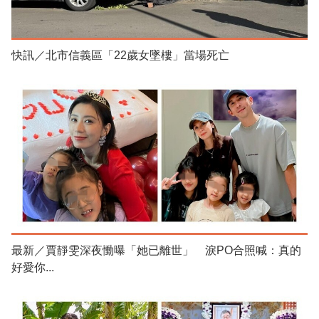
快訊／北市信義區「22歲女墜樓」當場死亡
最新／賈靜雯深夜慟曝「她已離世」 淚PO合照喊：真的
好愛你...