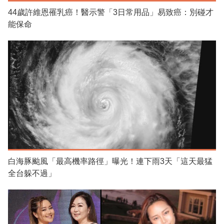
44歲許維恩罹乳癌！醫示警「3日常用品」易致癌：別碰才
能保命
白海豚颱風「最高機率路徑」曝光！連下雨3天「這天最猛
全台躲不過」