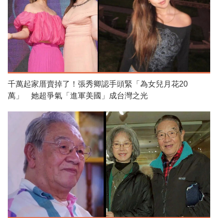
千萬起家厝賣掉了！張秀卿認手頭緊「為女兒月花20
萬」 她超爭氣「進軍美國」成台灣之光