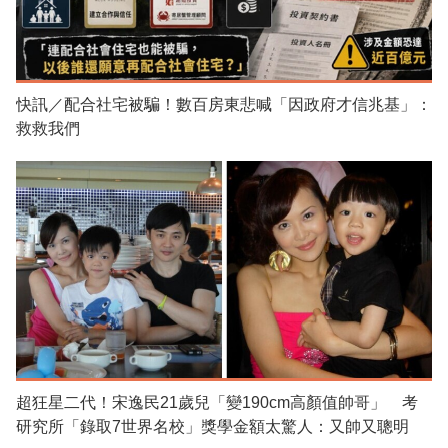
快訊／配合社宅被騙！數百房東悲喊「因政府才信兆基」：
救救我們
超狂星二代！宋逸民21歲兒「變190cm高顏值帥哥」 考
研究所「錄取7世界名校」獎學金額太驚人：又帥又聰明