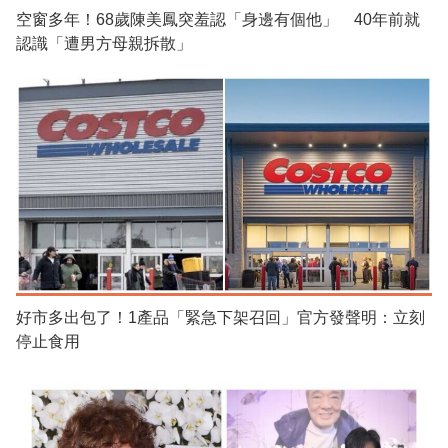
空窗多年！68歲陳美鳳突羞認「身邊有個他」 40年前就
認識「遭男方母親拆散」
好市多出包了！1產品「緊急下架召回」官方發聲明：立刻
停止食用