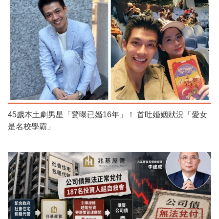
45歲本土劇男星「驚曝已婚16年」！ 首吐婚姻狀況「愛女
是名校學霸」