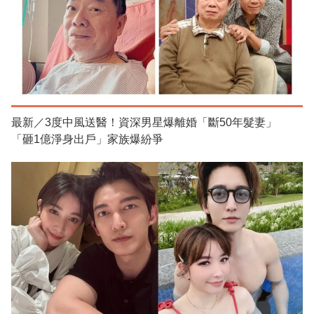
最新／3度中風送醫！資深男星爆離婚「斷50年髮妻」
「砸1億淨身出戶」家族爆紛爭