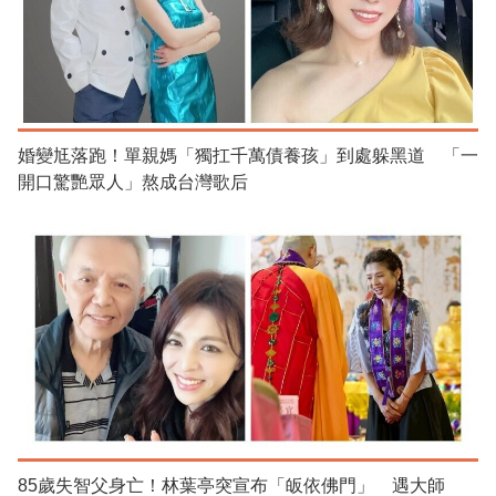
婚變尪落跑！單親媽「獨扛千萬債養孩」到處躲黑道 「一
開口驚艷眾人」熬成台灣歌后
85歲失智父身亡！林葉亭突宣布「皈依佛門」 遇大師