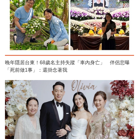
晚年隱居台東！68歲名主持失蹤「車內身亡」 伴侶悲曝
「死前做1事」：還掛念著我