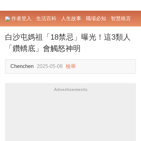
作者登入
生活百科
人生故事
職場必知
智慧格言
勵
白沙屯媽祖「18禁忌」曝光！這3類人
「鑽轎底」會觸怒神明
Chenchen
2025-05-08
檢舉
Advertisements