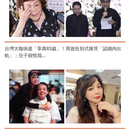
台灣大咖病逝「享壽83歲」！周遊告別式痛哭「認婚內出
軌」：兒子很恨我...