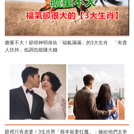
膽量不大！卻得神明保佑「福氣滿滿」的3大生肖 「有貴
人扶持」低調也能賺大錢
眼裡只有老婆！3生肖男「根本寵妻狂魔」：嫁給他們太幸