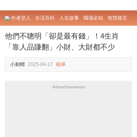
作者登入
生活百科
人生故事
職場必知
智慧格言
勵
他們不聰明「卻是最有錢」！4生肖
「靠人品賺翻」小財、大財都不少
小刺蝟
2025-04-17
檢舉
Advertisements