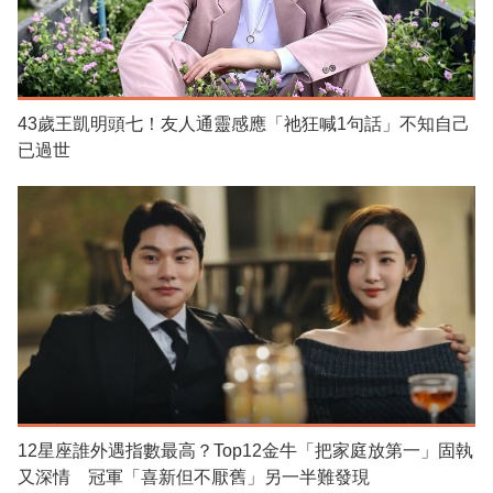
43歲王凱明頭七！友人通靈感應「祂狂喊1句話」不知自己
已過世
12星座誰外遇指數最高？Top12金牛「把家庭放第一」固執
又深情 冠軍「喜新但不厭舊」另一半難發現