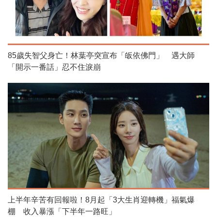
85歲失智父身亡！林葉亭突宣布「皈依佛門」 遇大師
「開示一番話」忍不住淚崩
上半年辛苦有回報啦！8月起「3大生肖迎轉機」福氣爆
棚 收入暴漲「下半年一路旺」