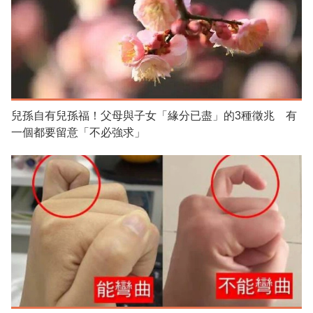
兒孫自有兒孫福！父母與子女「緣分已盡」的3種徵兆 有
一個都要留意「不必強求」