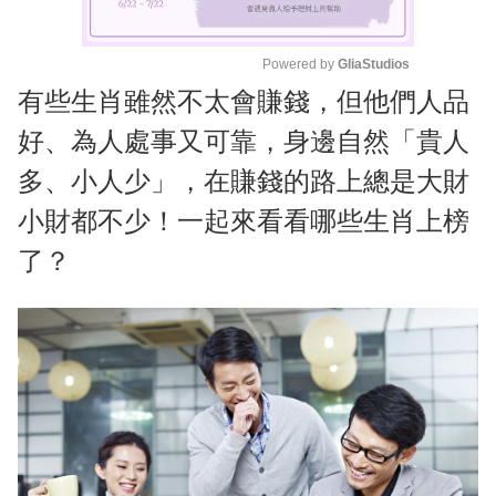
Powered by 
GliaStudios
有些生肖雖然不太會賺錢，但他們人品
M
u
好、為人處事又可靠，身邊自然「貴人
t
多、小人少」，在賺錢的路上總是大財
e
小財都不少！一起來看看哪些生肖上榜
了？