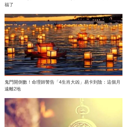
福了
鬼門開倒數！命理師警告「4生肖大凶」易卡到陰：這個月
遠離2地