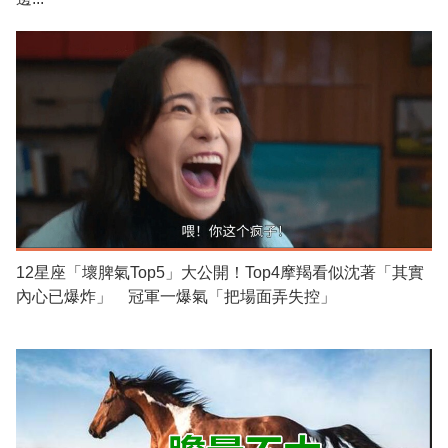
12星座「壞脾氣Top5」大公開！Top4摩羯看似沈著「其實
內心已爆炸」 冠軍一爆氣「把場面弄失控」