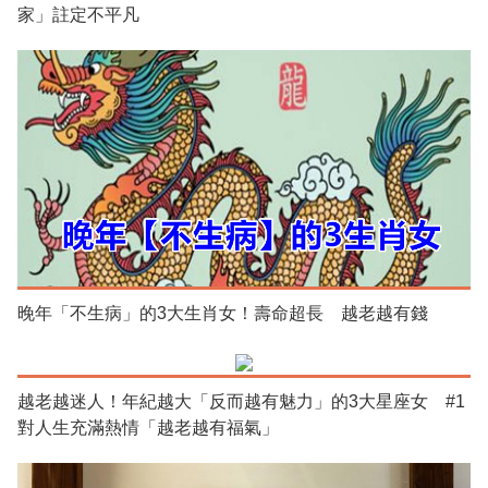
家」註定不平凡
晚年「不生病」的3大生肖女！壽命超長 越老越有錢
越老越迷人！年紀越大「反而越有魅力」的3大星座女 #1
對人生充滿熱情「越老越有福氣」