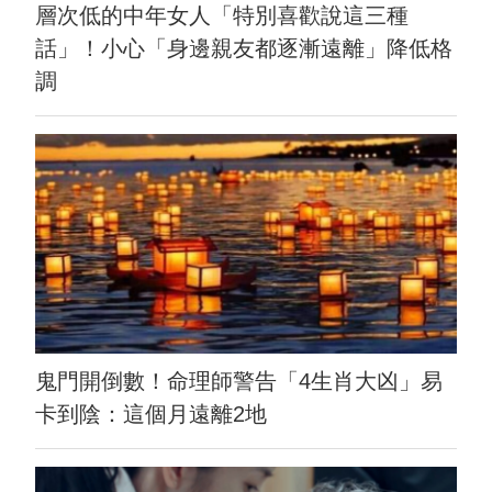
層次低的中年女人「特別喜歡說這三種
話」！小心「身邊親友都逐漸遠離」降低格
調
鬼門開倒數！命理師警告「4生肖大凶」易
卡到陰：這個月遠離2地