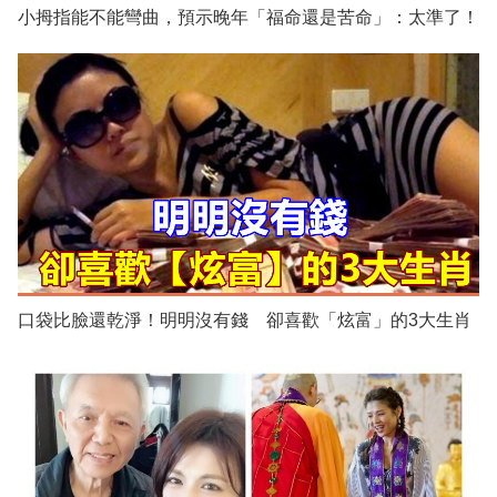
小拇指能不能彎曲，預示晚年「福命還是苦命」：太準了！
口袋比臉還乾淨！明明沒有錢 卻喜歡「炫富」的3大生肖