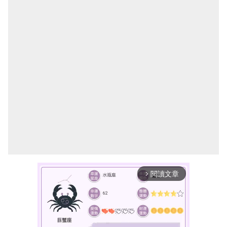
閱讀文章
arrow_forward_ios