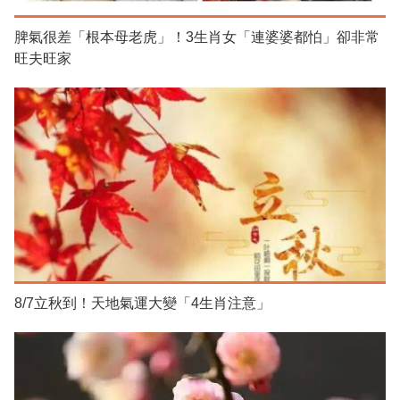
脾氣很差「根本母老虎」！3生肖女「連婆婆都怕」卻非常
旺夫旺家
8/7立秋到！天地氣運大變「4生肖注意」