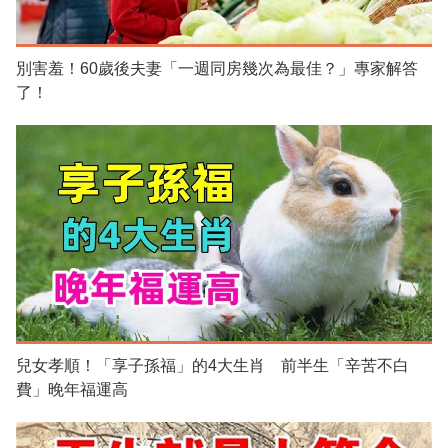
別害羞！60歲後夫妻「一週同房幾次為最佳？」專家解答
了！
兒女孝順！「享子孫福」的4大生肖 前半生「辛苦不白
費」晚年福運高