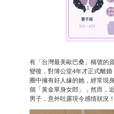
有「台灣最美歐巴桑」稱號的資深
變後，對簿公堂4年才正式離婚
圈中擁有好人緣的她，經常現身
個「黃金單身女郎」，然而，
男子，意外吐露現今感情狀況