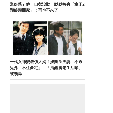
道好菜」他一口都沒動 默默轉身「拿了2
顆饅頭回家」：再也不來了
一代女神變殺價大媽！娛樂圈夫妻「不靠
兒孫、不住豪宅」 「清醒養老生活曝」
被讚爆