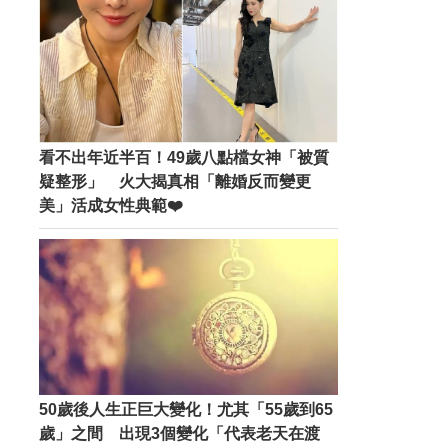
看不出年近半百！49歲八點檔女神「被質
疑整形」 火大揭真相「離婚反而變更
美」活成女性典範❤️
50歲後人生正巨大變化！尤其「55歲到65
歲」之間 出現3個變化「代表老天在渡