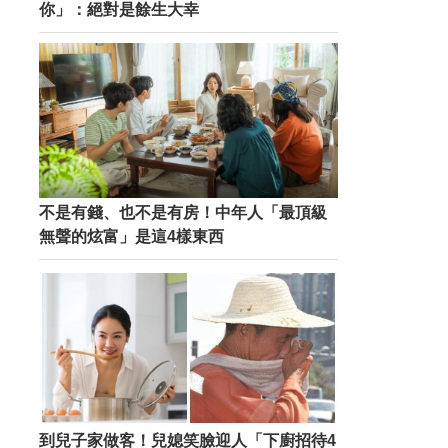
你」：絕對是餘生大幸
不是有錢、也不是有房！中年人「最頂級
無聲的炫富」是這4樣東西
到兒子家做客！兒媳笑臉迎人「下廚招待4