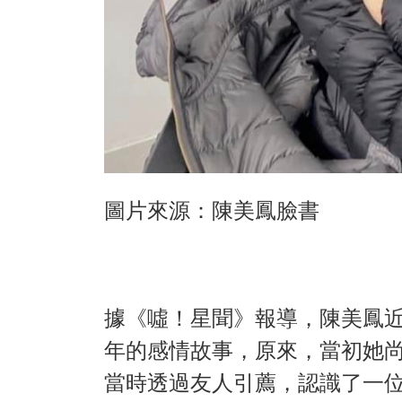
圖片來源：陳美鳳臉書
據《噓！星聞》報導，陳美鳳近
年的感情故事，原來，當初她
當時透過友人引薦，認識了一