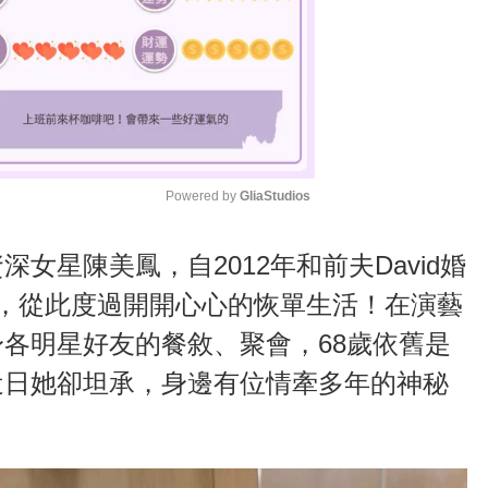
Powered by 
GliaStudios
M
女星陳美鳳，自2012年和前夫David婚
u
，從此度過開開心心的恢單生活！在演藝
t
各明星好友的餐敘、聚會，68歲依舊是
e
近日她卻坦承，身邊有位情牽多年的神秘
！