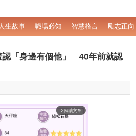
人生故事
職場必知
智慧格言
勵志正向
羞認「身邊有個他」 40年前就認
閱讀文章
arrow_forward_ios