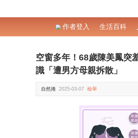
作者登入
生活百科
空窗多年！68歲陳美鳳突
識「遭男方母親拆散」
自然捲
2025-03-07
檢舉