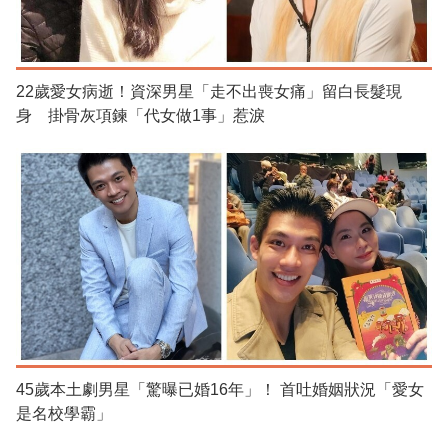
22歲愛女病逝！資深男星「走不出喪女痛」留白長髮現
身 掛骨灰項鍊「代女做1事」惹淚
45歲本土劇男星「驚曝已婚16年」！ 首吐婚姻狀況「愛女
是名校學霸」