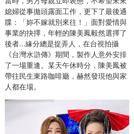
當時，男方母親立即表態，不希望未來
媳婦從事拋頭露面工作，更下了最後通
牒：「妳不嫁就別來往！」面對愛情與
事業的抉擇，年輕的陳美鳳毅然選擇了
後者...緣分總是捉弄人，在台視拍攝
《台灣水滸傳》期間，製作人意外安排
了一場重逢。某天午休時分，陳美鳳被
帶往民生東路咖啡廳，赫然發現他與家
人都在場。