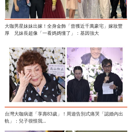
大咖男星妹妹出嫁！全身金飾「曾獲近千萬豪宅」嫁妝豐
厚 兄妹長超像「一看媽媽懂了」：基因強大
台灣大咖病逝「享壽83歲」！周遊告別式痛哭「認婚內出
軌」：兒子很恨我...