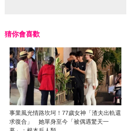
猜你會喜歡
事業風光情路坎坷！77歲女神「渣夫出軌還
求復合」 她單身至今「被偶遇驚天一
幕」：根本反人類