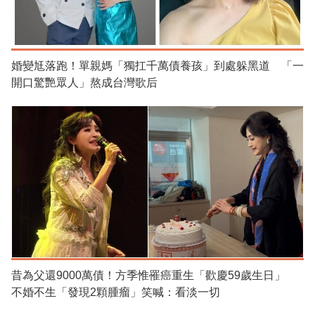
婚變尪落跑！單親媽「獨扛千萬債養孩」到處躲黑道 「一
開口驚艷眾人」熬成台灣歌后
昔為父還9000萬債！方季惟罹癌重生「歡慶59歲生日」
不婚不生「發現2顆腫瘤」笑喊：看淡一切