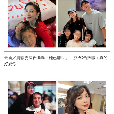
最新／賈靜雯深夜慟曝「她已離世」 淚PO合照喊：真的
好愛你...