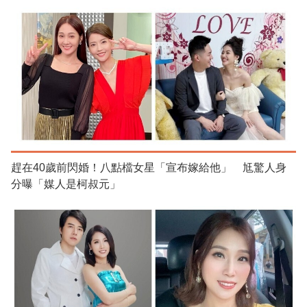
趕在40歲前閃婚！八點檔女星「宣布嫁給他」 尪驚人身
分曝「媒人是柯叔元」