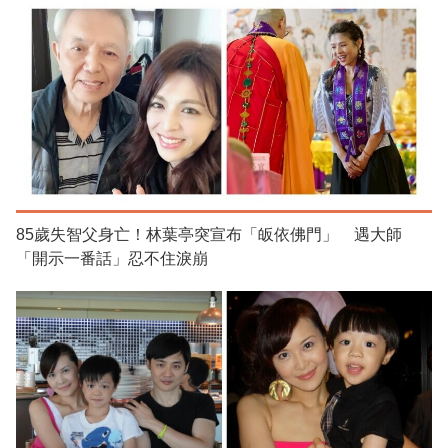
85歲失智父身亡！林葉亭突宣布「皈依佛門」 遇大師
「開示一番話」忍不住淚崩