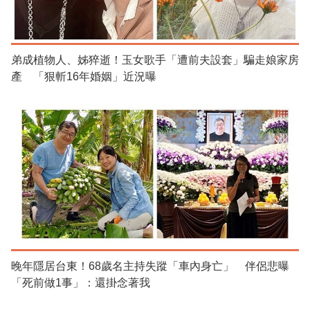
弟成植物人、姊猝逝！玉女歌手「遭前夫設套」騙走娘家房
產 「狠斬16年婚姻」近況曝
晚年隱居台東！68歲名主持失蹤「車內身亡」 伴侶悲曝
「死前做1事」：還掛念著我