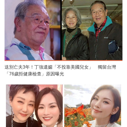
送別亡夫3年！丁強遺孀「不投靠美國兒女」 獨留台灣
「76歲拒健康檢查」原因曝光