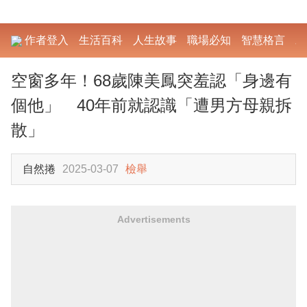
作者登入
生活百科
人生故事
職場必知
智慧格言
勵
空窗多年！68歲陳美鳳突羞認「身邊有
個他」 40年前就認識「遭男方母親拆
散」
自然捲
2025-03-07
檢舉
Advertisements