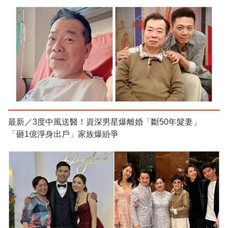
最新／3度中風送醫！資深男星爆離婚「斷50年髮妻」
「砸1億淨身出戶」家族爆紛爭