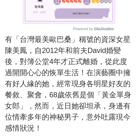
Powered by 
GliaStudios
有「台灣最美歐巴桑」稱號的資深女星
M
u
陳美鳳，自2012年和前夫David婚變
t
後，對簿公堂4年才正式離婚，從此度
e
過開開心心的恢單生活！在演藝圈中擁
有好人緣的她，經常現身各明星好友的
餐敘、聚會，68歲依舊是個「黃金單身
女郎」，然而，近日她卻坦承，身邊有
位情牽多年的神秘男子，意外吐露現今
感情狀況！