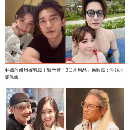
44歲許維恩罹乳癌！醫示警「3日常用品」易致癌：別碰才
能保命