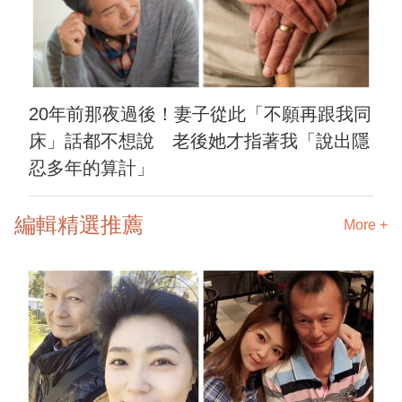
20年前那夜過後！妻子從此「不願再跟我同
床」話都不想說 老後她才指著我「說出隱
忍多年的算計」
編輯精選推薦
More +