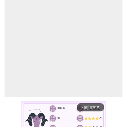
閱讀文章
arrow_forward_ios