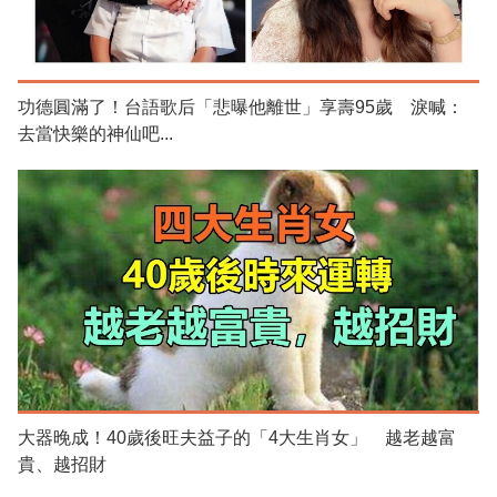
功德圓滿了！台語歌后「悲曝他離世」享壽95歲 淚喊：
去當快樂的神仙吧...
大器晚成！40歲後旺夫益子的「4大生肖女」 越老越富
貴、越招財