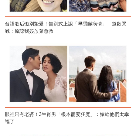
台語歌后慟別摯愛！告別式上認「早隱瞞病情」 道歉哭
喊：原諒我簽放棄急救
眼裡只有老婆！3生肖男「根本寵妻狂魔」：嫁給他們太幸
福了