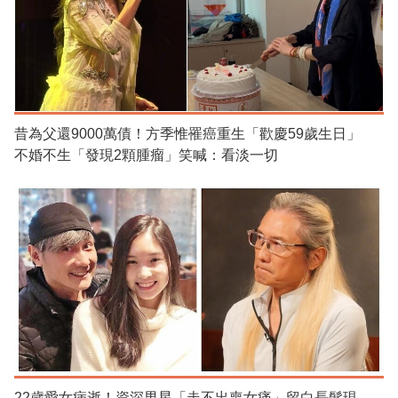
昔為父還9000萬債！方季惟罹癌重生「歡慶59歲生日」
不婚不生「發現2顆腫瘤」笑喊：看淡一切
22歲愛女病逝！資深男星「走不出喪女痛」留白長髮現