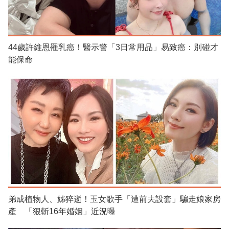
44歲許維恩罹乳癌！醫示警「3日常用品」易致癌：別碰才
能保命
弟成植物人、姊猝逝！玉女歌手「遭前夫設套」騙走娘家房
產 「狠斬16年婚姻」近況曝