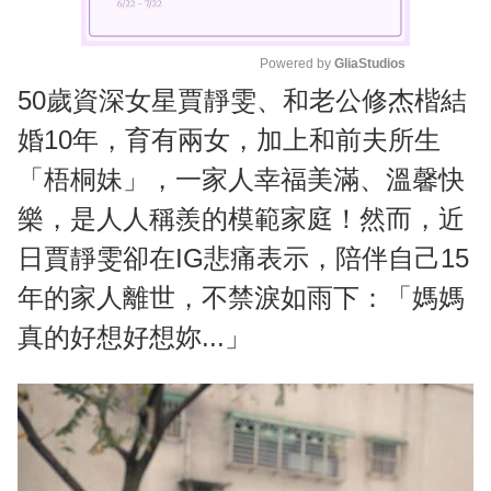
Powered by 
GliaStudios
50歲資深女星賈靜雯、和老公修杰楷結
M
u
婚10年，育有兩女，加上和前夫所生
t
「梧桐妹」，一家人幸福美滿、溫馨快
e
樂，是人人稱羨的模範家庭！然而，近
日賈靜雯卻在IG悲痛表示，陪伴自己15
年的家人離世，不禁淚如雨下：「媽媽
真的好想好想妳...」