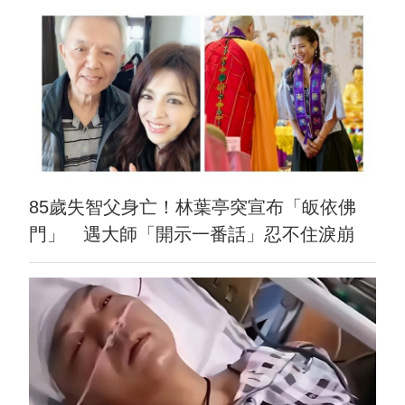
85歲失智父身亡！林葉亭突宣布「皈依佛
門」 遇大師「開示一番話」忍不住淚崩