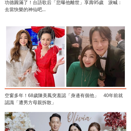
功德圓滿了！台語歌后「悲曝他離世」享壽95歲 淚喊：
去當快樂的神仙吧...
空窗多年！68歲陳美鳳突羞認「身邊有個他」 40年前就
認識「遭男方母親拆散」