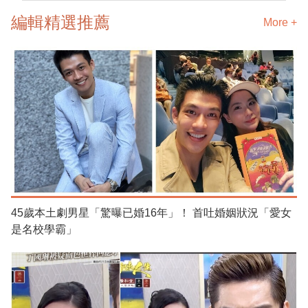
編輯精選推薦
More +
45歲本土劇男星「驚曝已婚16年」！ 首吐婚姻狀況「愛女
是名校學霸」