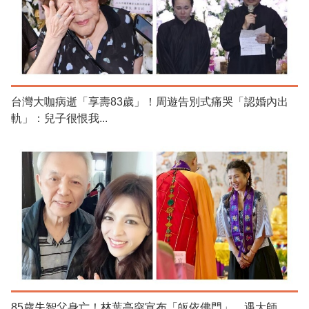
台灣大咖病逝「享壽83歲」！周遊告別式痛哭「認婚內出
軌」：兒子很恨我...
85歲失智父身亡！林葉亭突宣布「皈依佛門」 遇大師