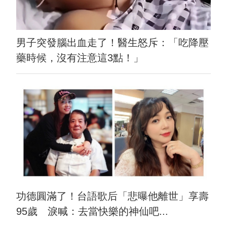
男子突發腦出血走了！醫生怒斥：「吃降壓
藥時候，沒有注意這3點！」
功德圓滿了！台語歌后「悲曝他離世」享壽
95歲 淚喊：去當快樂的神仙吧...