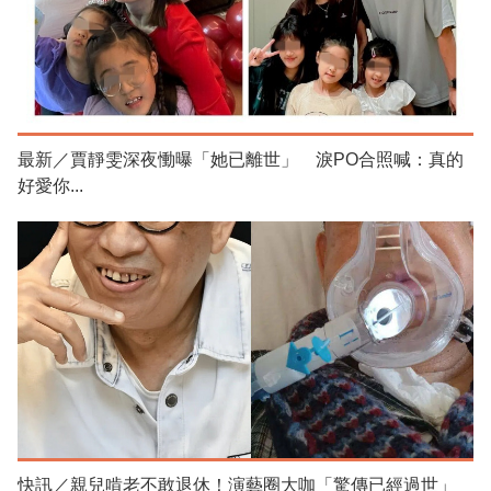
最新／賈靜雯深夜慟曝「她已離世」 淚PO合照喊：真的
好愛你...
快訊／親兒啃老不敢退休！演藝圈大咖「驚傳已經過世」