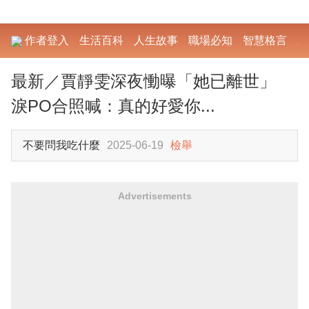
作者登入
生活百科
人生故事
職場必知
智慧格言
勵
最新／賈靜雯深夜慟曝「她已離世」
淚PO合照喊：真的好愛你...
不要問我吃什麼
2025-06-19
檢舉
Advertisements