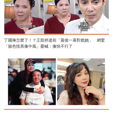
丁國琳怎麼了！？王凱猝逝前「最後一幕對戲她」 網驚
「臉色怪異像中風」憂喊：像快不行了