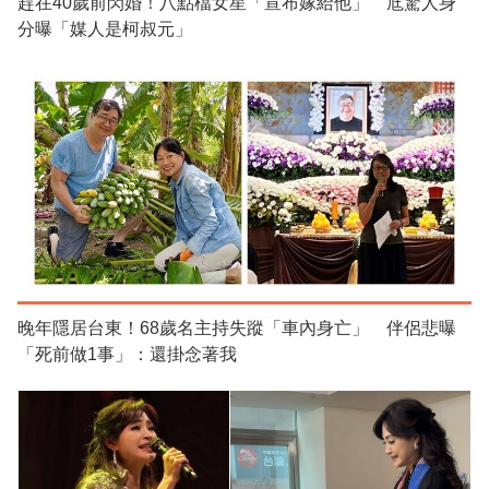
趕在40歲前閃婚！八點檔女星「宣布嫁給他」 尪驚人身
分曝「媒人是柯叔元」
晚年隱居台東！68歲名主持失蹤「車內身亡」 伴侶悲曝
「死前做1事」：還掛念著我