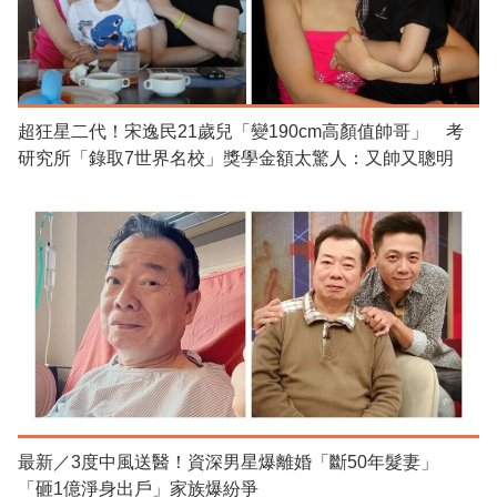
超狂星二代！宋逸民21歲兒「變190cm高顏值帥哥」 考
研究所「錄取7世界名校」獎學金額太驚人：又帥又聰明
最新／3度中風送醫！資深男星爆離婚「斷50年髮妻」
「砸1億淨身出戶」家族爆紛爭