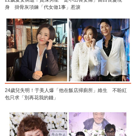
身 掛骨灰項鍊「代女做1事」惹淚
24歲兒失明！于美人爆「他在飯店掃廁所」維生 不盼紅
包只求「別再花我的錢」