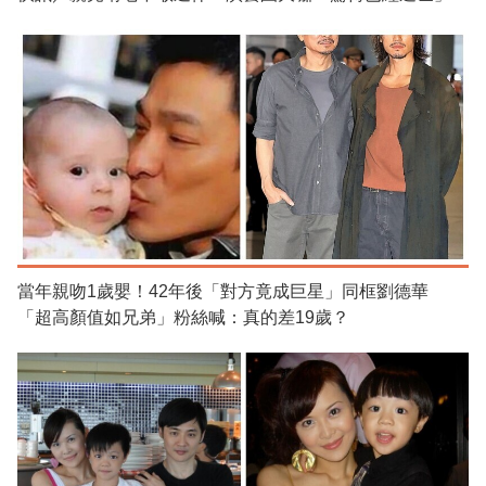
當年親吻1歲嬰！42年後「對方竟成巨星」同框劉德華
「超高顏值如兄弟」粉絲喊：真的差19歲？