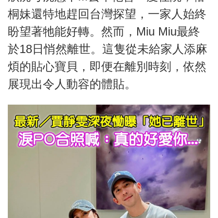
桐妹還特地趕回台灣探望，一家人始終
盼望著牠能好轉。然而，Miu Miu最終
於18日悄然離世。這隻從未給家人添麻
煩的貼心寶貝，即便在離別時刻，依然
展現出令人動容的體貼。