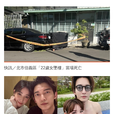
快訊／北市信義區「22歲女墜樓」當場死亡