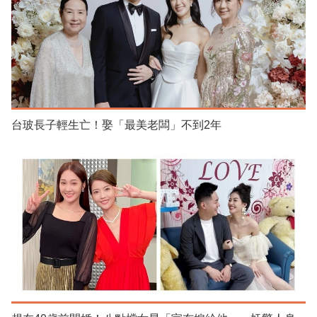
台玻長子輕生亡！娶「最美老闆」不到2年