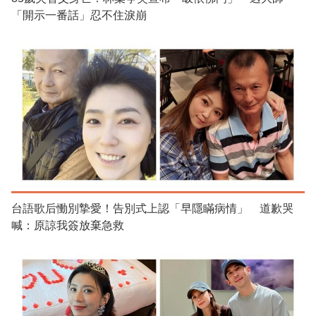
「開示一番話」忍不住淚崩
台語歌后慟別摯愛！告別式上認「早隱瞞病情」 道歉哭
喊：原諒我簽放棄急救