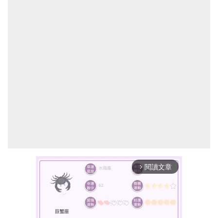
閱讀文章
arrow_forward_ios