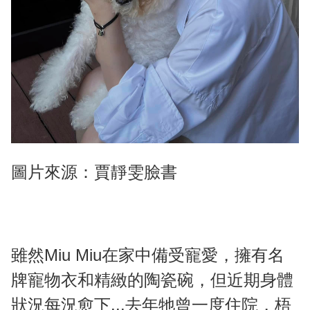
圖片來源：賈靜雯臉書
雖然Miu Miu在家中備受寵愛，擁有名
牌寵物衣和精緻的陶瓷碗，但近期身體
狀況每況愈下...去年牠曾一度住院，梧