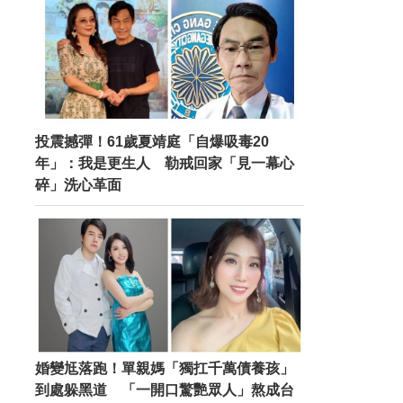
投震撼彈！61歲夏靖庭「自爆吸毒20
年」：我是更生人 勒戒回家「見一幕心
碎」洗心革面
婚變尪落跑！單親媽「獨扛千萬債養孩」
到處躲黑道 「一開口驚艷眾人」熬成台