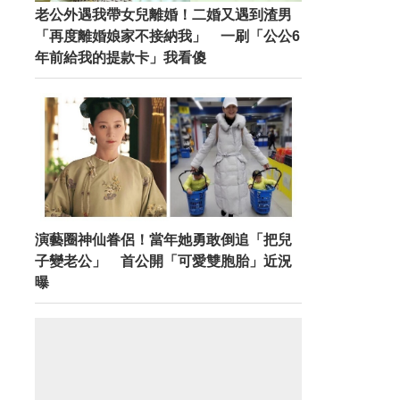
老公外遇我帶女兒離婚！二婚又遇到渣男
「再度離婚娘家不接納我」 一刷「公公6
年前給我的提款卡」我看傻
演藝圈神仙眷侶！當年她勇敢倒追「把兒
子變老公」 首公開「可愛雙胞胎」近況
曝