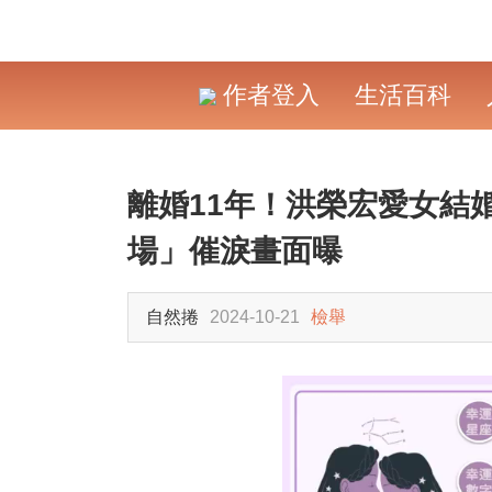
作者登入
生活百科
離婚11年！洪榮宏愛女結
場」催淚畫面曝
自然捲
2024-10-21
檢舉