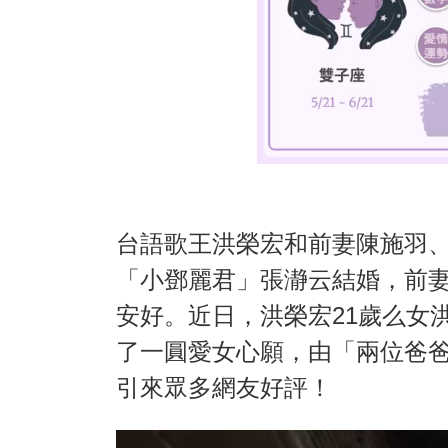
台語歌王洪榮宏和前妻陳施羽
「小鄧麗君」張瀞云結婚，前
安好。近日，洪榮宏21歲么女
了一圓愛女心願，由「兩位爸
引來眾多網友好評！