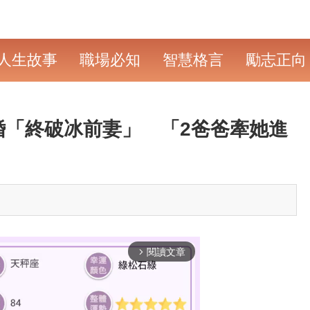
人生故事
職場必知
智慧格言
勵志正向
婚「終破冰前妻」 「2爸爸牽她進
閱讀文章
arrow_forward_ios