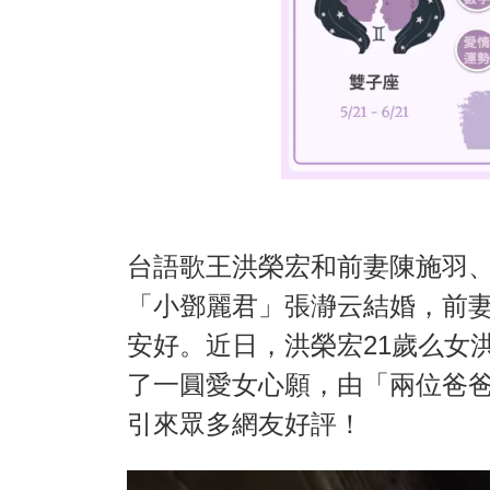
台語歌王洪榮宏和前妻陳施羽
「小鄧麗君」張瀞云結婚，前
安好。近日，洪榮宏21歲么女
了一圓愛女心願，由「兩位爸
引來眾多網友好評！