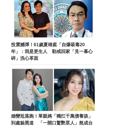
投震撼彈！61歲夏靖庭「自爆吸毒20
年」：我是更生人 勒戒回家「見一幕心
碎」洗心革面
婚變尪落跑！單親媽「獨扛千萬債養孩」
到處躲黑道 「一開口驚艷眾人」熬成台