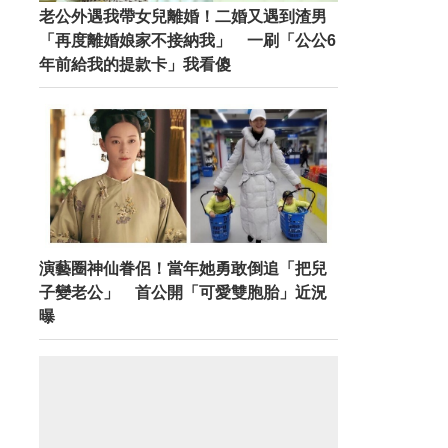
老公外遇我帶女兒離婚！二婚又遇到渣男
「再度離婚娘家不接納我」 一刷「公公6
年前給我的提款卡」我看傻
演藝圈神仙眷侶！當年她勇敢倒追「把兒
子變老公」 首公開「可愛雙胞胎」近況
曝