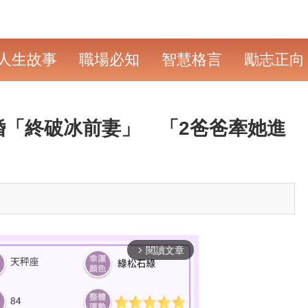
人生故事
職場必知
智慧格言
勵志正向
婚「終破冰前妻」 「2爸爸牽她進
閱讀文章
arrow_forward_ios