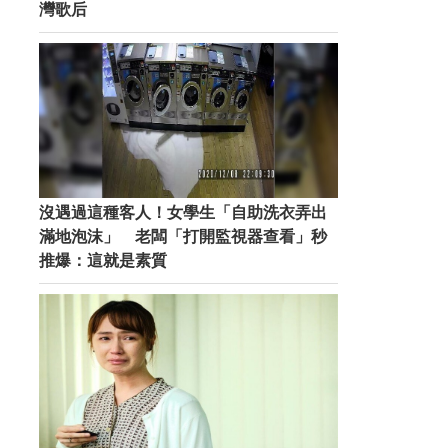
灣歌后
沒遇過這種客人！女學生「自助洗衣弄出
滿地泡沫」 老闆「打開監視器查看」秒
推爆：這就是素質