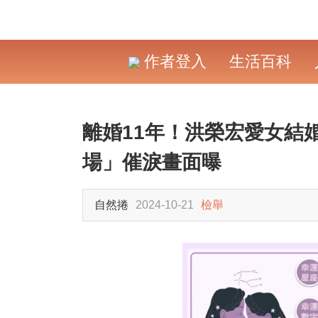
作者登入
生活百科
離婚11年！洪榮宏愛女結
場」催淚畫面曝
自然捲
2024-10-21
檢舉