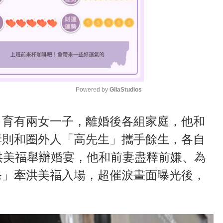
Powered by 
GliaStudios
M
、育有兩女一子，離婚後各組家庭，他和
u
妻則和圈外人「高先生」攜手餘生，各自
t
洪美福舉辦婚宴，他和前妻盡釋前嫌、為
e
爸」牽洪美福入場，超催淚畫面曝光後，