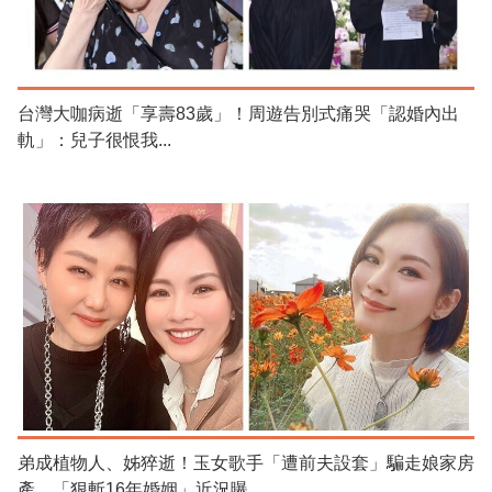
台灣大咖病逝「享壽83歲」！周遊告別式痛哭「認婚內出
軌」：兒子很恨我...
弟成植物人、姊猝逝！玉女歌手「遭前夫設套」騙走娘家房
產 「狠斬16年婚姻」近況曝