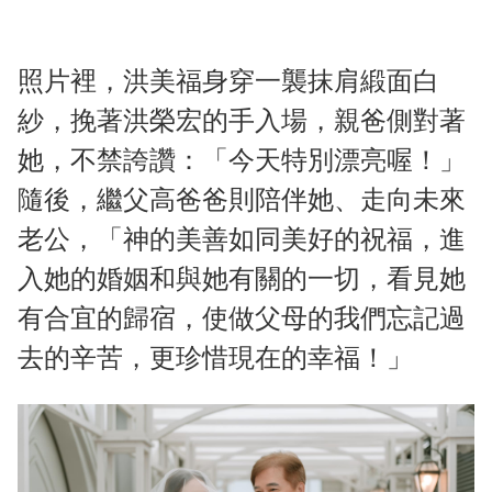
照片裡，洪美福身穿一襲抹肩緞面白
紗，挽著洪榮宏的手入場，親爸側對著
她，不禁誇讚：「今天特別漂亮喔！」
隨後，繼父高爸爸則陪伴她、走向未來
老公，「神的美善如同美好的祝福，進
入她的婚姻和與她有關的一切，看見她
有合宜的歸宿，使做父母的我們忘記過
去的辛苦，更珍惜現在的幸福！」