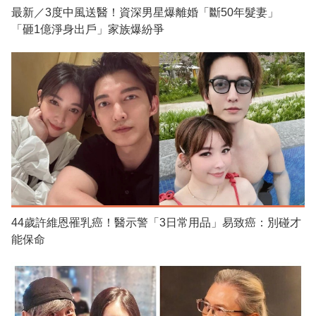
最新／3度中風送醫！資深男星爆離婚「斷50年髮妻」
「砸1億淨身出戶」家族爆紛爭
44歲許維恩罹乳癌！醫示警「3日常用品」易致癌：別碰才
能保命