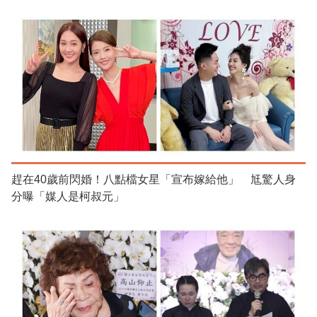
趕在40歲前閃婚！八點檔女星「宣布嫁給他」 尪驚人身
分曝「媒人是柯叔元」