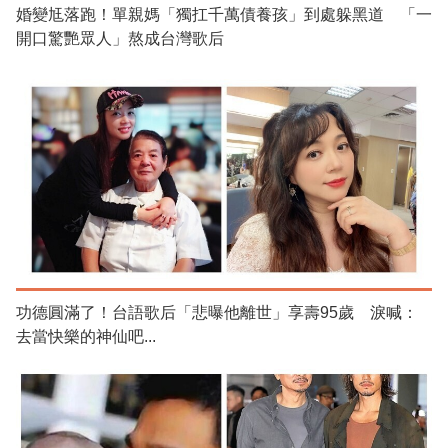
婚變尪落跑！單親媽「獨扛千萬債養孩」到處躲黑道 「一
開口驚艷眾人」熬成台灣歌后
功德圓滿了！台語歌后「悲曝他離世」享壽95歲 淚喊：
去當快樂的神仙吧...