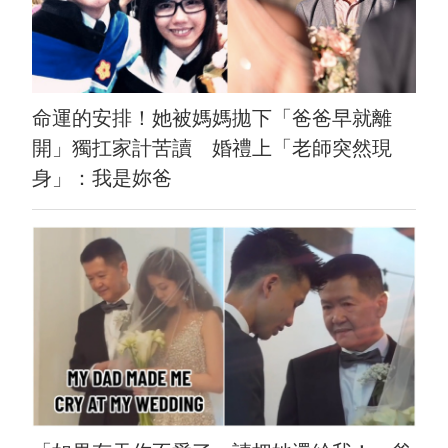
命運的安排！她被媽媽拋下「爸爸早就離
開」獨扛家計苦讀 婚禮上「老師突然現
身」：我是妳爸