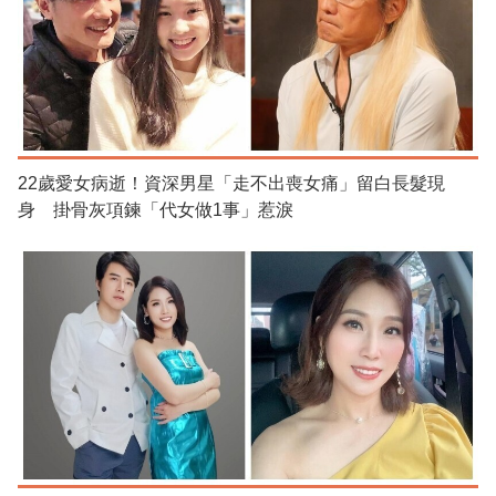
22歲愛女病逝！資深男星「走不出喪女痛」留白長髮現
身 掛骨灰項鍊「代女做1事」惹淚