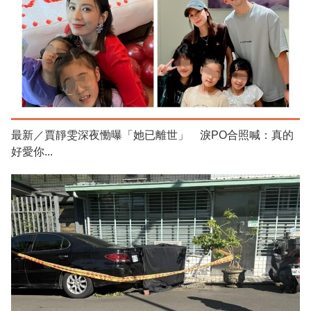
最新／賈靜雯深夜慟曝「她已離世」 淚PO合照喊：真的
好愛你...