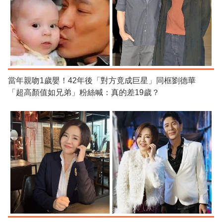
當年親吻1歲嬰！42年後「對方竟成巨星」同框劉德華
「超高顏值如兄弟」粉絲喊：真的差19歲？