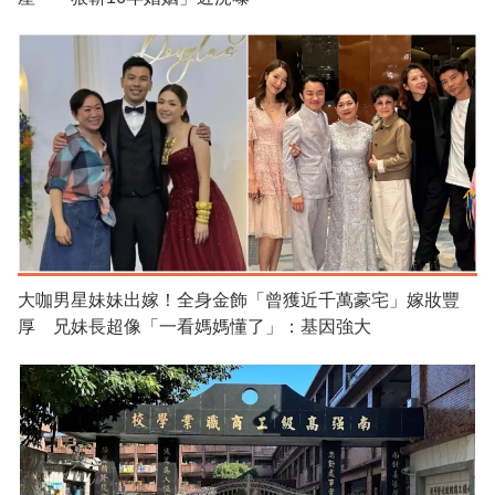
大咖男星妹妹出嫁！全身金飾「曾獲近千萬豪宅」嫁妝豐
厚 兄妹長超像「一看媽媽懂了」：基因強大