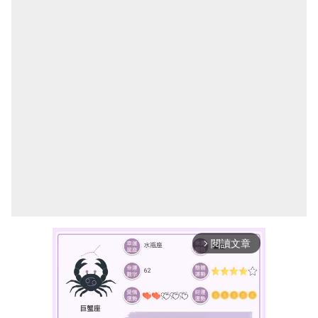
閱讀文章
arrow_forward_ios