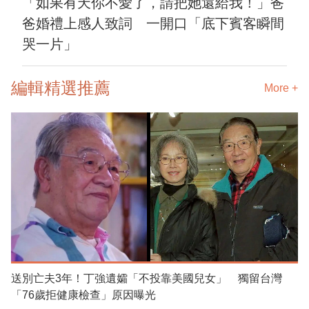
「如果有天你不愛了，請把她還給我！」爸
爸婚禮上感人致詞 一開口「底下賓客瞬間
哭一片」
編輯精選推薦
More +
送別亡夫3年！丁強遺孀「不投靠美國兒女」 獨留台灣
「76歲拒健康檢查」原因曝光