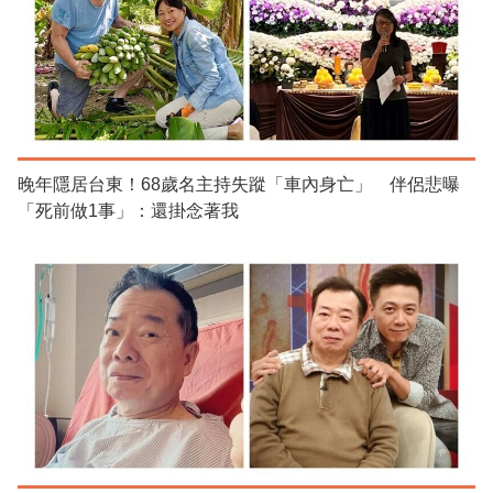
晚年隱居台東！68歲名主持失蹤「車內身亡」 伴侶悲曝
「死前做1事」：還掛念著我