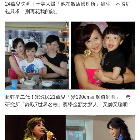
24歲兒失明！于美人爆「他在飯店掃廁所」維生 不盼紅
包只求「別再花我的錢」
超狂星二代！宋逸民21歲兒「變190cm高顏值帥哥」 考
研究所「錄取7世界名校」獎學金額太驚人：又帥又聰明