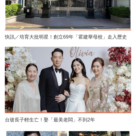
快訊／培育大批明星！創立69年「霍建華母校」走入歷史
台玻長子輕生亡！娶「最美老闆」不到2年