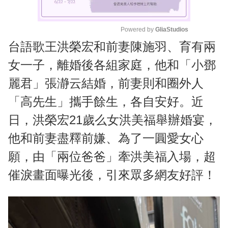
Powered by 
GliaStudios
台語歌王洪榮宏和前妻陳施羽、育有兩
M
u
女一子，離婚後各組家庭，他和「小鄧
t
麗君」張瀞云結婚，前妻則和圈外人
e
「高先生」攜手餘生，各自安好。近
日，洪榮宏21歲么女洪美福舉辦婚宴，
他和前妻盡釋前嫌、為了一圓愛女心
願，由「兩位爸爸」牽洪美福入場，超
催淚畫面曝光後，引來眾多網友好評！