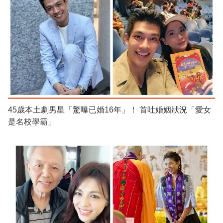
45歲本土劇男星「驚曝已婚16年」！ 首吐婚姻狀況「愛女
是名校學霸」