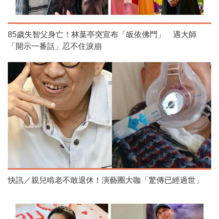
85歲失智父身亡！林葉亭突宣布「皈依佛門」 遇大師
「開示一番話」忍不住淚崩
快訊／親兒啃老不敢退休！演藝圈大咖「驚傳已經過世」