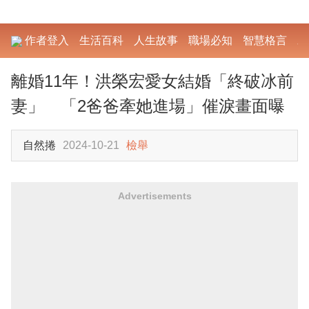
作者登入
生活百科
人生故事
職場必知
智慧格言
勵
離婚11年！洪榮宏愛女結婚「終破冰前
妻」 「2爸爸牽她進場」催淚畫面曝
自然捲
2024-10-21
檢舉
Advertisements