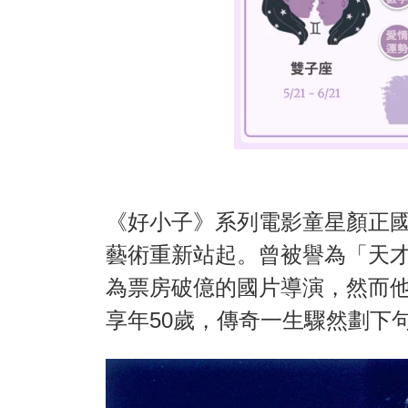
《好小子》系列電影童星顏正
藝術重新站起。曾被譽為「天
為票房破億的國片導演，然而他
享年50歲，傳奇一生驟然劃下