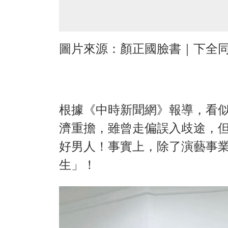
圖片來源：顏正國臉書｜下全
根據《中時新聞網》報導，看似
濟重擔，雖曾走偏誤入歧途，
好男人！事實上，除了演藝事業
生」！