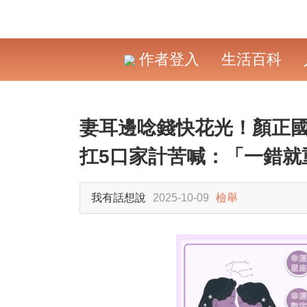
作者登入
生活百科
妻耳邊唸錢快花光！顏正國
扛5口家計苦喊：「一錯就重
我有話想說
2025-10-09
檢舉