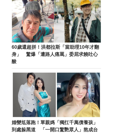
60歲還超拼！洪都拉斯「當助理10年才翻
身」 驚爆「遭路人痛罵」委屈求饒吐心
酸
婚變尪落跑！單親媽「獨扛千萬債養孩」
到處躲黑道 「一開口驚艷眾人」熬成台