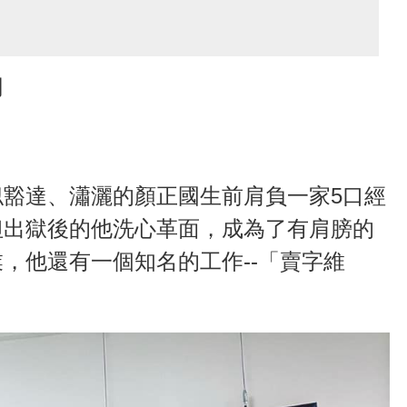
同
豁達、瀟灑的顏正國生前肩負一家5口經
但出獄後的他洗心革面，成為了有肩膀的
，他還有一個知名的工作--「賣字維