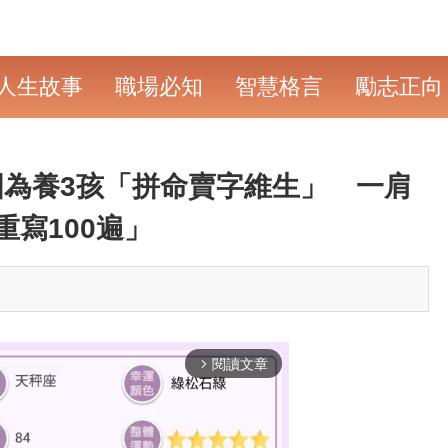
人生故事
職場必知
智慧格言
勵志正向
為養3孩「拼命賣字維生」 一肩
寫100遍」
閱讀文章
arrow_forward_ios