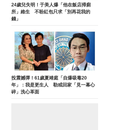
24歲兒失明！于美人爆「他在飯店掃廁
所」維生 不盼紅包只求「別再花我的
錢」
投震撼彈！61歲夏靖庭「自爆吸毒20
年」：我是更生人 勒戒回家「見一幕心
碎」洗心革面