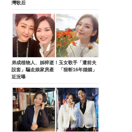
灣歌后
弟成植物人、姊猝逝！玉女歌手「遭前夫
設套」騙走娘家房產 「狠斬16年婚姻」
近況曝