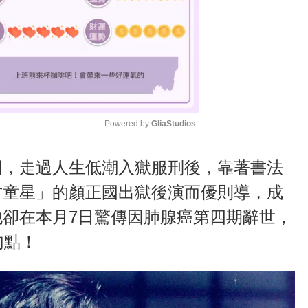
Powered by 
GliaStudios
M
國，走過人生低潮入獄服刑後，靠著書法
u
才童星」的顏正國出獄後演而優則導，成
t
卻在本月7日驚傳因肺腺癌第四期辭世，
e
句點！