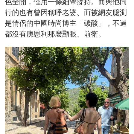
色全開，僅用一條細帶撐持。而與他同
行的也有曾因稱呼老婆、而被網友臆測
是情侶的中國時尚博主「碳酸」，不過
都沒有庾恩利那麼顯眼、前衛。