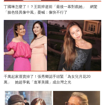
丁國琳怎麼了！？王凱猝逝前「最後一幕對戲她」 網驚
「臉色怪異像中風」憂喊：像快不行了
千萬起家厝賣掉了！張秀卿認手頭緊「為女兒月花20
萬」 她超爭氣「進軍美國」成台灣之光