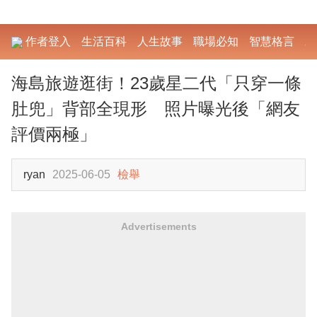
作者登入
生活百科
人生故事
職場必知
智慧格言
勵
海島旅遊逛街！23歲星二代「只穿一條
肚兜」背部全現形 照片曝光後「網友
評價兩極」
ryan
2025-06-05
檢舉
Advertisements