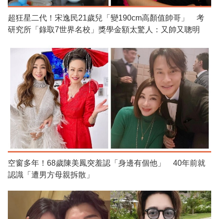
超狂星二代！宋逸民21歲兒「變190cm高顏值帥哥」 考
研究所「錄取7世界名校」獎學金額太驚人：又帥又聰明
空窗多年！68歲陳美鳳突羞認「身邊有個他」 40年前就
認識「遭男方母親拆散」