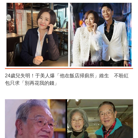
24歲兒失明！于美人爆「他在飯店掃廁所」維生 不盼紅
包只求「別再花我的錢」