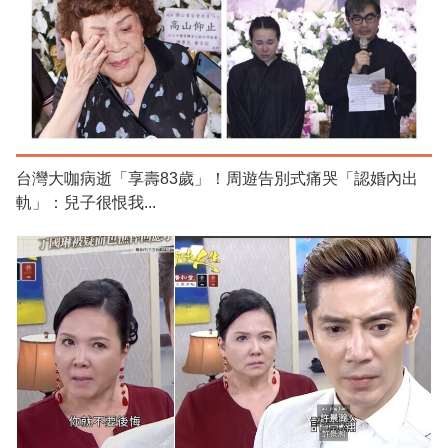
台灣大咖病逝「享壽83歲」！周遊告別式痛哭「認婚內出
軌」：兒子很恨我...