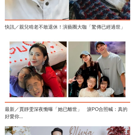
快訊／親兒啃老不敢退休！演藝圈大咖「驚傳已經過世」
最新／賈靜雯深夜慟曝「她已離世」 淚PO合照喊：真的
好愛你...