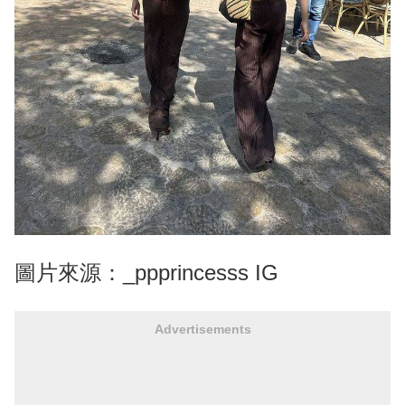
圖片來源：_ppprincesss IG
Advertisements