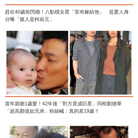
趕在40歲前閃婚！八點檔女星「宣布嫁給他」 尪驚人身
分曝「媒人是柯叔元」
當年親吻1歲嬰！42年後「對方竟成巨星」同框劉德華
「超高顏值如兄弟」粉絲喊：真的差19歲？