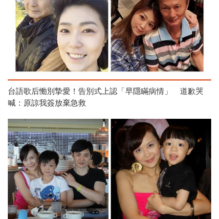
台語歌后慟別摯愛！告別式上認「早隱瞞病情」 道歉哭
喊：原諒我簽放棄急救