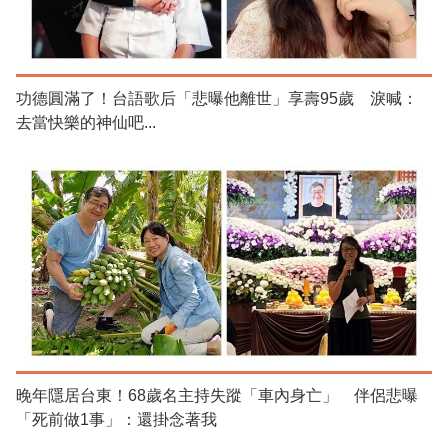
功德圓滿了！台語歌后「悲曝他離世」享壽95歲 淚喊：
去當快樂的神仙吧...
晚年隱居台東！68歲名主持失蹤「車內身亡」 伴侶悲曝
「死前做1事」：還掛念著我