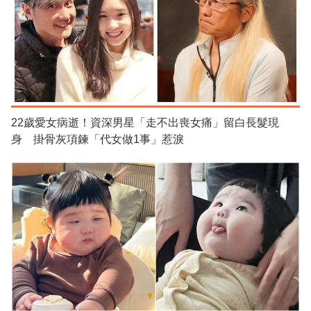
22歲愛女病逝！資深男星「走不出喪女痛」留白長髮現
身 掛骨灰項鍊「代女做1事」惹淚