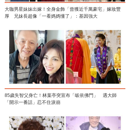
大咖男星妹妹出嫁！全身金飾「曾獲近千萬豪宅」嫁妝豐
厚 兄妹長超像「一看媽媽懂了」：基因強大
85歲失智父身亡！林葉亭突宣布「皈依佛門」 遇大師
「開示一番話」忍不住淚崩