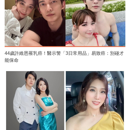
44歲許維恩罹乳癌！醫示警「3日常用品」易致癌：別碰才
能保命