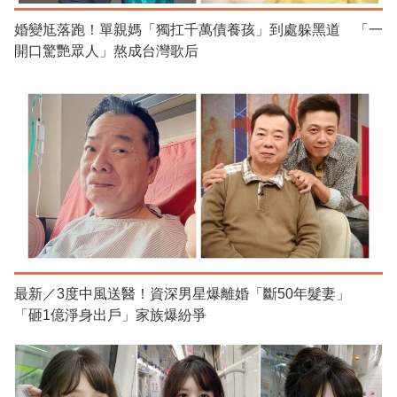
婚變尪落跑！單親媽「獨扛千萬債養孩」到處躲黑道 「一
開口驚艷眾人」熬成台灣歌后
最新／3度中風送醫！資深男星爆離婚「斷50年髮妻」
「砸1億淨身出戶」家族爆紛爭