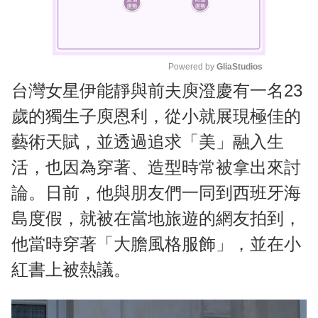
Powered by 
GliaStudios
台灣女星伊能靜與前夫庾澄慶有一名23
M
u
歲的獨生子庾恩利，從小就展現極佳的
t
藝術天賦，並透過追求「美」融入生
e
活，也因為穿著、造型時常被拿出來討
論。日前，他與朋友們一同到西班牙海
島度假，就被在當地旅遊的網友拍到，
他當時穿著「大膽風格服飾」，並在小
紅書上被熱議。