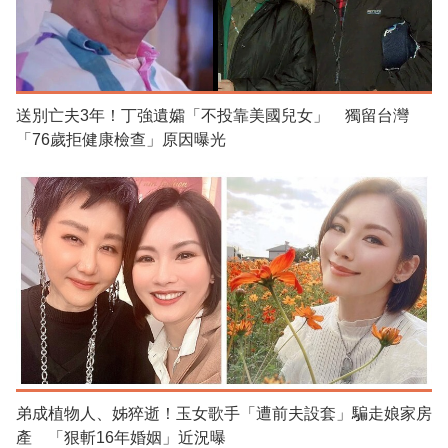
送別亡夫3年！丁強遺孀「不投靠美國兒女」 獨留台灣
「76歲拒健康檢查」原因曝光
弟成植物人、姊猝逝！玉女歌手「遭前夫設套」騙走娘家房
產 「狠斬16年婚姻」近況曝