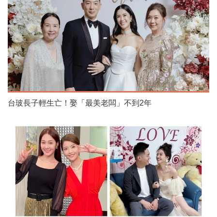
台玻長子輕生亡！娶「最美老闆」不到2年