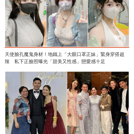
天使臉孔魔鬼身材！地鐵上「大眼口罩正妹」緊身穿搭超
辣 私下正臉照曝光「甜美又性感」戀愛感十足