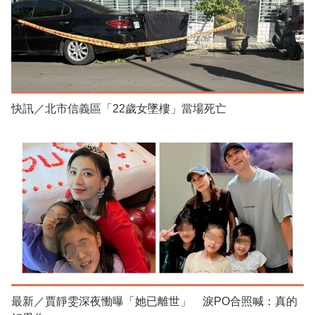
快訊／北市信義區「22歲女墜樓」當場死亡
最新／賈靜雯深夜慟曝「她已離世」 淚PO合照喊：真的