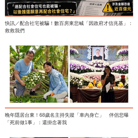
快訊／配合社宅被騙！數百房東悲喊「因政府才信兆基」：
救救我們
晚年隱居台東！68歲名主持失蹤「車內身亡」 伴侶悲曝
「死前做1事」：還掛念著我