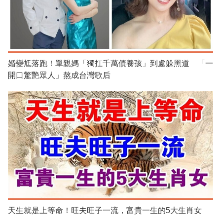
婚變尪落跑！單親媽「獨扛千萬債養孩」到處躲黑道 「一
開口驚艷眾人」熬成台灣歌后
天生就是上等命！旺夫旺子一流，富貴一生的5大生肖女