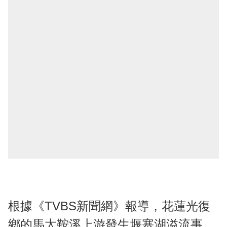
根據《TVBS新聞網》報導，花蓮光復
鄉的馬太鞍溪上游發生堰塞湖溢流事