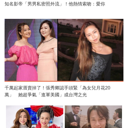
知名影帝「男男私密照外流」！他熱情索吻：愛你
千萬起家厝賣掉了！張秀卿認手頭緊「為女兒月花20
萬」 她超爭氣「進軍美國」成台灣之光