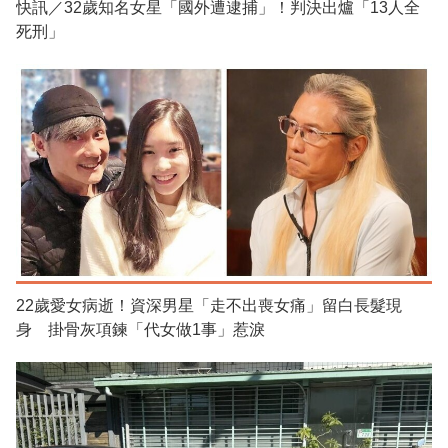
快訊／32歲知名女星「國外遭逮捕」！判決出爐「13人全
死刑」
22歲愛女病逝！資深男星「走不出喪女痛」留白長髮現
身 掛骨灰項鍊「代女做1事」惹淚