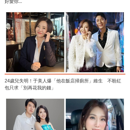
好愛你...
24歲兒失明！于美人爆「他在飯店掃廁所」維生 不盼紅
包只求「別再花我的錢」