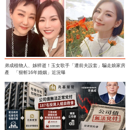
弟成植物人、姊猝逝！玉女歌手「遭前夫設套」騙走娘家房
產 「狠斬16年婚姻」近況曝