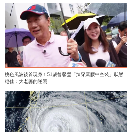
桃色風波後首現身！51歲曾馨瑩「辣穿露腰中空裝」狀態
絕佳：大老婆的逆襲