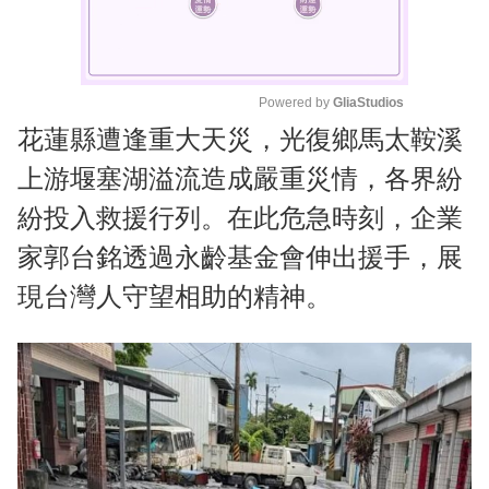
Powered by 
GliaStudios
花蓮縣遭逢重大天災，光復鄉馬太鞍溪
M
u
上游堰塞湖溢流造成嚴重災情，各界紛
t
紛投入救援行列。在此危急時刻，企業
e
家郭台銘透過永齡基金會伸出援手，展
現台灣人守望相助的精神。