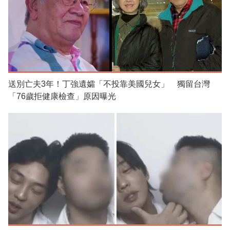
送別亡夫3年！丁強遺孀「不投靠美國兒女」 獨留台灣
「76歲拒健康檢查」原因曝光