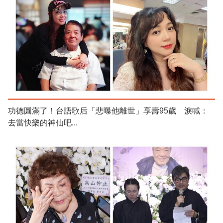
功德圓滿了！台語歌后「悲曝他離世」享壽95歲 淚喊：
去當快樂的神仙吧...