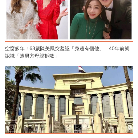
空窗多年！68歲陳美鳳突羞認「身邊有個他」 40年前就
認識「遭男方母親拆散」