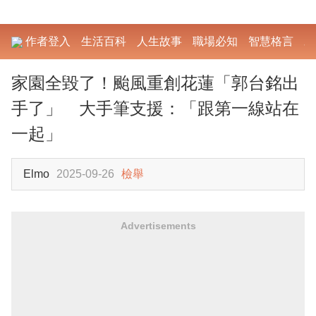
作者登入
生活百科
人生故事
職場必知
智慧格言
勵
家園全毀了！颱風重創花蓮「郭台銘出
手了」 大手筆支援：「跟第一線站在
一起」
Elmo
2025-09-26
檢舉
Advertisements