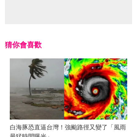
猜你會喜歡
白海豚恐直逼台灣！強颱路徑又變了「風雨
最猛時間曝光」