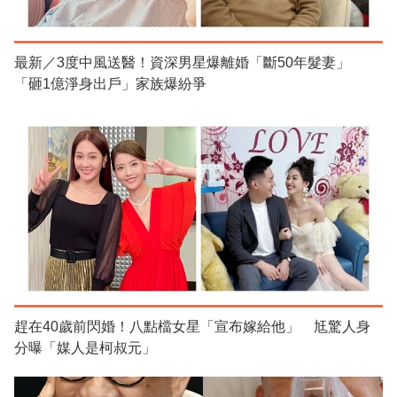
最新／3度中風送醫！資深男星爆離婚「斷50年髮妻」
「砸1億淨身出戶」家族爆紛爭
趕在40歲前閃婚！八點檔女星「宣布嫁給他」 尪驚人身
分曝「媒人是柯叔元」