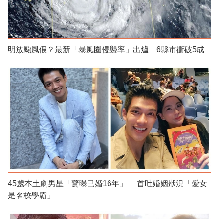
明放颱風假？最新「暴風圈侵襲率」出爐 6縣市衝破5成
45歲本土劇男星「驚曝已婚16年」！ 首吐婚姻狀況「愛女
是名校學霸」