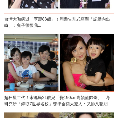
台灣大咖病逝「享壽83歲」！周遊告別式痛哭「認婚內出
軌」：兒子很恨我...
超狂星二代！宋逸民21歲兒「變190cm高顏值帥哥」 考
研究所「錄取7世界名校」獎學金額太驚人：又帥又聰明