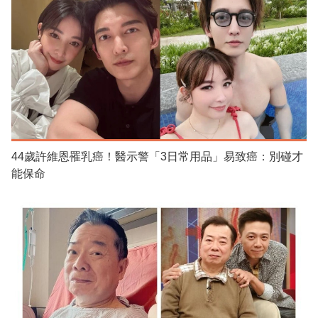
44歲許維恩罹乳癌！醫示警「3日常用品」易致癌：別碰才
能保命