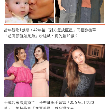
當年親吻1歲嬰！42年後「對方竟成巨星」同框劉德華
「超高顏值如兄弟」粉絲喊：真的差19歲？
千萬起家厝賣掉了！張秀卿認手頭緊「為女兒月花20
萬」 她超爭氣「進軍美國」成台灣之光