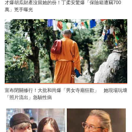
才爆胡瓜財產沒留她的份！丁柔安驚爆「保險箱遭竊700
萬」兇手曝光
宣布閉關修行！大批和尚爆「男女寺廟狂歡」 她現場玩壞
「照片流出」急驗性病