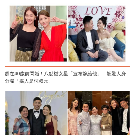
趕在40歲前閃婚！八點檔女星「宣布嫁給他」 尪驚人身
分曝「媒人是柯叔元」