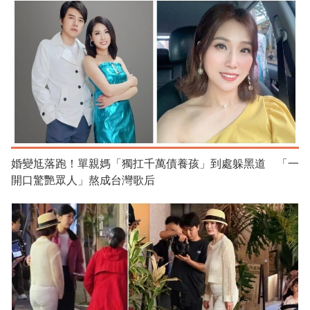
婚變尪落跑！單親媽「獨扛千萬債養孩」到處躲黑道 「一
開口驚艷眾人」熬成台灣歌后