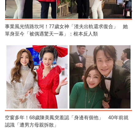
事業風光情路坎坷！77歲女神「渣夫出軌還求復合」 她
單身至今「被偶遇驚天一幕」：根本反人類
空窗多年！68歲陳美鳳突羞認「身邊有個他」 40年前就
認識「遭男方母親拆散」