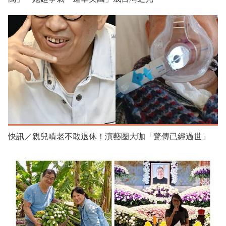
快訊／親兒啃老不敢退休！演藝圈大咖「驚傳已經過世」