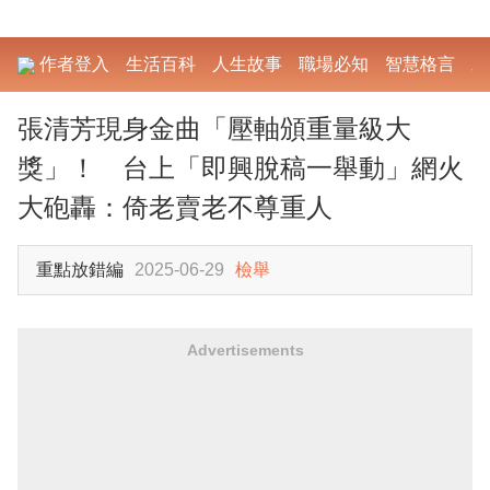
作者登入
生活百科
人生故事
職場必知
智慧格言
勵
張清芳現身金曲「壓軸頒重量級大
獎」！ 台上「即興脫稿一舉動」網火
大砲轟：倚老賣老不尊重人
重點放錯編
2025-06-29
檢舉
Advertisements