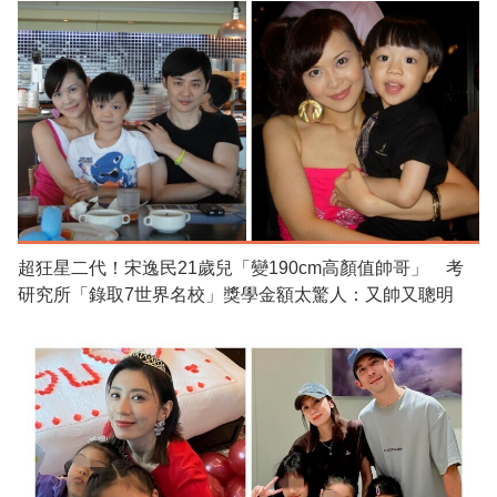
超狂星二代！宋逸民21歲兒「變190cm高顏值帥哥」 考
研究所「錄取7世界名校」獎學金額太驚人：又帥又聰明