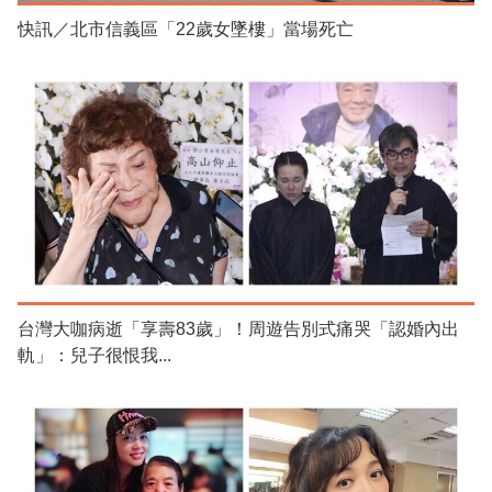
快訊／北市信義區「22歲女墜樓」當場死亡
台灣大咖病逝「享壽83歲」！周遊告別式痛哭「認婚內出
軌」：兒子很恨我...