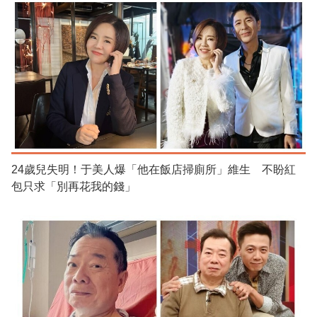
24歲兒失明！于美人爆「他在飯店掃廁所」維生 不盼紅
包只求「別再花我的錢」