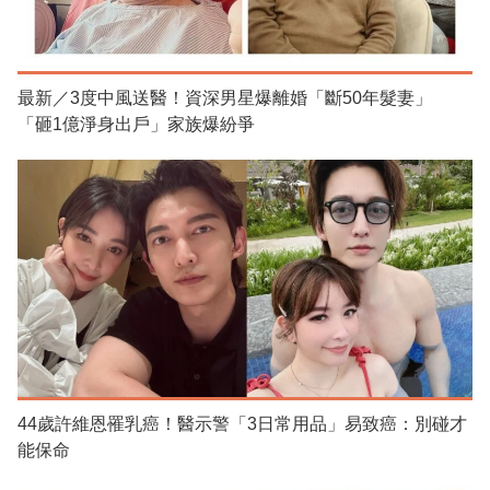
最新／3度中風送醫！資深男星爆離婚「斷50年髮妻」
「砸1億淨身出戶」家族爆紛爭
44歲許維恩罹乳癌！醫示警「3日常用品」易致癌：別碰才
能保命