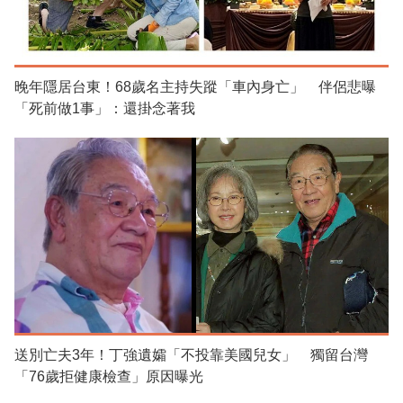
晚年隱居台東！68歲名主持失蹤「車內身亡」 伴侶悲曝
「死前做1事」：還掛念著我
送別亡夫3年！丁強遺孀「不投靠美國兒女」 獨留台灣
「76歲拒健康檢查」原因曝光