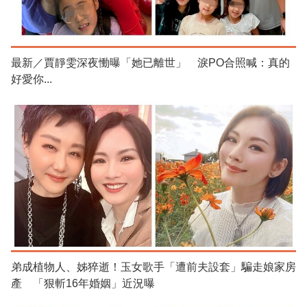
最新／賈靜雯深夜慟曝「她已離世」 淚PO合照喊：真的
好愛你...
弟成植物人、姊猝逝！玉女歌手「遭前夫設套」騙走娘家房
產 「狠斬16年婚姻」近況曝