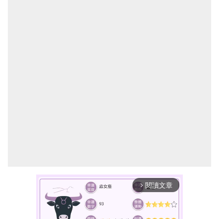
閱讀文章
arrow_forward_ios