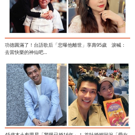
功德圓滿了！台語歌后「悲曝他離世」享壽95歲 淚喊：
去當快樂的神仙吧...
45歲本土劇男星「驚曝已婚16年」！ 首吐婚姻狀況「愛女