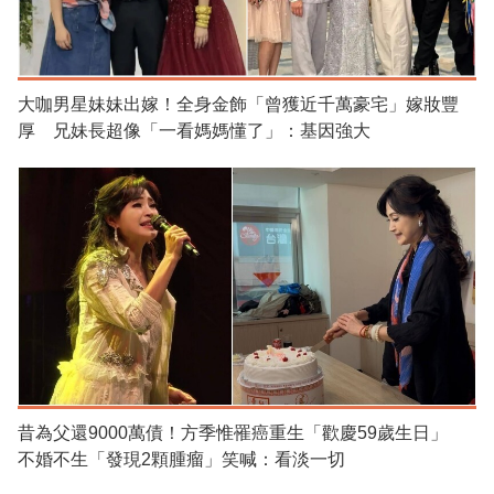
大咖男星妹妹出嫁！全身金飾「曾獲近千萬豪宅」嫁妝豐
厚 兄妹長超像「一看媽媽懂了」：基因強大
昔為父還9000萬債！方季惟罹癌重生「歡慶59歲生日」
不婚不生「發現2顆腫瘤」笑喊：看淡一切