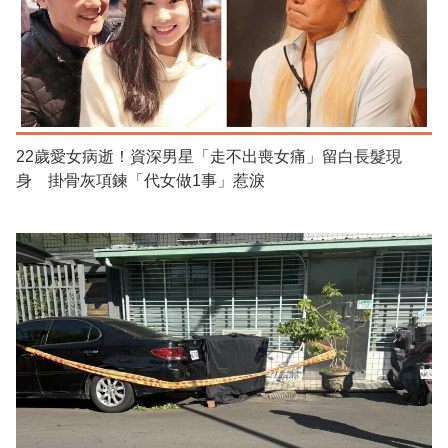
22歲愛女病逝！資深男星「走不出喪女痛」留白長髮現
身 掛骨灰項鍊「代女做1事」惹淚