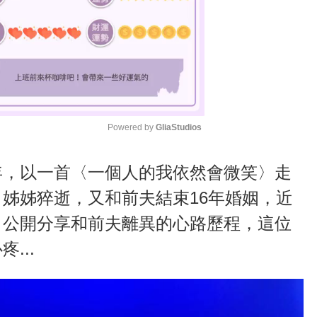
Powered by 
GliaStudios
M
年，以一首〈一個人的我依然會微笑〉走
u
姊姊猝逝，又和前夫結束16年婚姻，近
t
，公開分享和前夫離異的心路歷程，這位
e
...