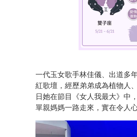
一代玉女歌手林佳儀、出道多
紅歌壇，經歷弟弟成為植物人、
日她在節目《女人我最大》中
單親媽媽一路走來，實在令人心疼