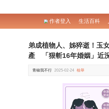
作者登入
生活百科
弟成植物人、姊猝逝！玉
產 「狠斬16年婚姻」近
青椒我不行
2025-02-24
檢舉