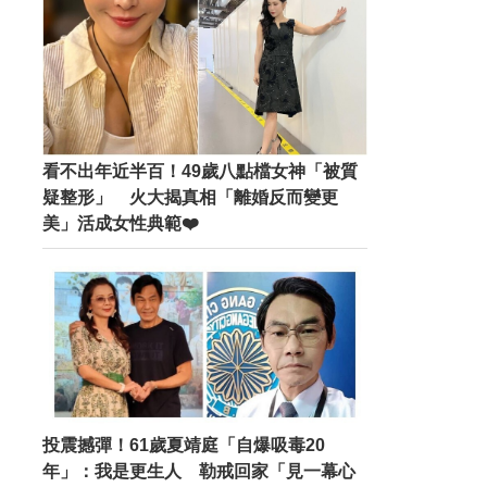
看不出年近半百！49歲八點檔女神「被質
疑整形」 火大揭真相「離婚反而變更
美」活成女性典範❤️
投震撼彈！61歲夏靖庭「自爆吸毒20
年」：我是更生人 勒戒回家「見一幕心