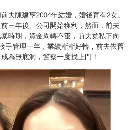
前夫陳建亨2004年結婚，婚後育有2女。
過前三年後、公司開始獲利，然而，前夫
風暴時期，資金周轉不靈，前夫竟私下向
儀接手管理一年，業績漸漸好轉，前夫依舊
務成為無底洞，警察一度找上門！