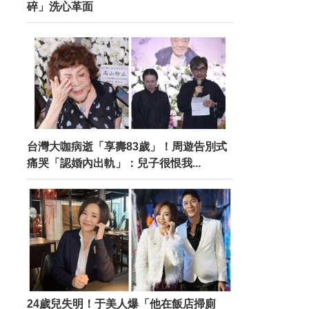
碎」洗心革面
台灣大咖病逝「享壽83歲」！周遊告別式
痛哭「認婚內出軌」：兒子很恨我...
24歲兒失明！于美人爆「他在飯店掃廁