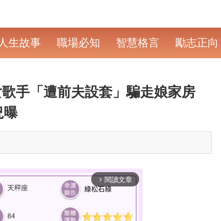
人生故事
職場必知
智慧格言
勵志正向
女歌手「遭前夫設套」騙走娘家房
況曝
閱讀文章
arrow_forward_ios