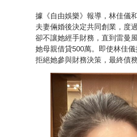
據《自由娛樂》報導，林佳儀和
夫妻倆婚後決定共同創業，度
卻不讓她經手財務，直到雷曼
她母親借貸500萬。即使林佳
拒絕她參與財務決策，最終債