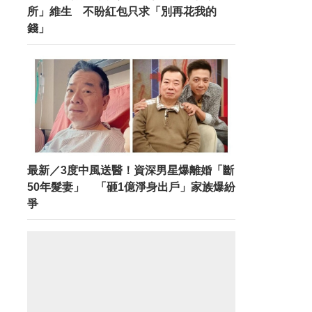
所」維生 不盼紅包只求「別再花我的
錢」
最新／3度中風送醫！資深男星爆離婚「斷
50年髮妻」 「砸1億淨身出戶」家族爆紛
爭