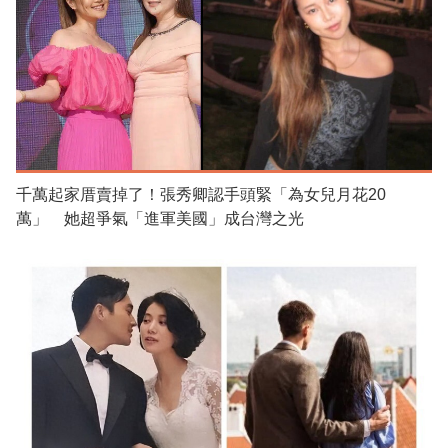
千萬起家厝賣掉了！張秀卿認手頭緊「為女兒月花20
萬」 她超爭氣「進軍美國」成台灣之光