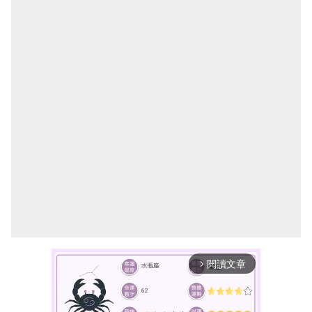
閱讀文章
arrow_forward_ios