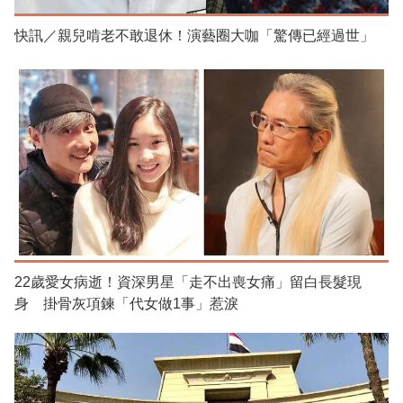
快訊／親兒啃老不敢退休！演藝圈大咖「驚傳已經過世」
22歲愛女病逝！資深男星「走不出喪女痛」留白長髮現
身 掛骨灰項鍊「代女做1事」惹淚