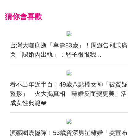
猜你會喜歡
台灣大咖病逝「享壽83歲」！周遊告別式痛
哭「認婚內出軌」：兒子很恨我...
看不出年近半百！49歲八點檔女神「被質疑
整形」 火大揭真相「離婚反而變更美」活
成女性典範❤️
演藝圈震撼彈！53歲資深男星離婚「突宣布