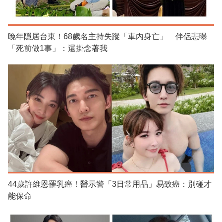
晚年隱居台東！68歲名主持失蹤「車內身亡」 伴侶悲曝
「死前做1事」：還掛念著我
44歲許維恩罹乳癌！醫示警「3日常用品」易致癌：別碰才
能保命