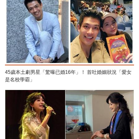
45歲本土劇男星「驚曝已婚16年」！ 首吐婚姻狀況「愛女
是名校學霸」