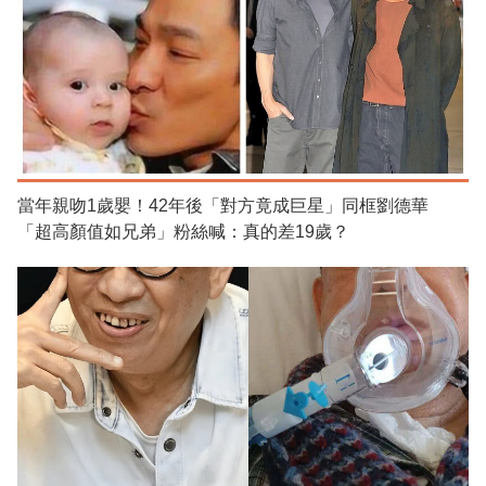
當年親吻1歲嬰！42年後「對方竟成巨星」同框劉德華
「超高顏值如兄弟」粉絲喊：真的差19歲？