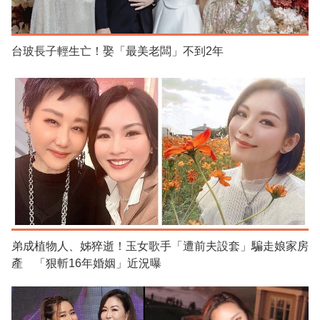
台玻長子輕生亡！娶「最美老闆」不到2年
弟成植物人、姊猝逝！玉女歌手「遭前夫設套」騙走娘家房
產 「狠斬16年婚姻」近況曝