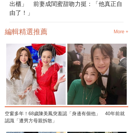
出櫃」 前妻成閨蜜甜吻力挺：「他真正自
由了！」
編輯精選推薦
More +
空窗多年！68歲陳美鳳突羞認「身邊有個他」 40年前就
認識「遭男方母親拆散」