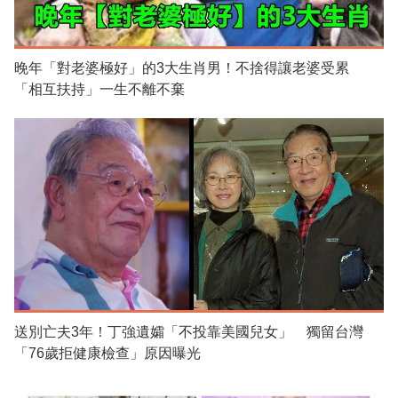
晚年「對老婆極好」的3大生肖男！不捨得讓老婆受累
「相互扶持」一生不離不棄
送別亡夫3年！丁強遺孀「不投靠美國兒女」 獨留台灣
「76歲拒健康檢查」原因曝光