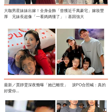
大咖男星妹妹出嫁！全身金飾「曾獲近千萬豪宅」嫁妝豐
厚 兄妹長超像「一看媽媽懂了」：基因強大
最新／賈靜雯深夜慟曝「她已離世」 淚PO合照喊：真的
好愛你...