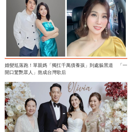
婚變尪落跑！單親媽「獨扛千萬債養孩」到處躲黑道 「一
開口驚艷眾人」熬成台灣歌后