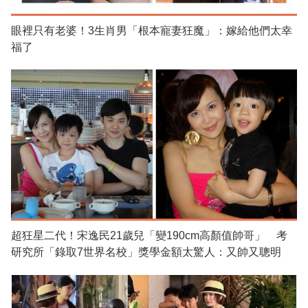
眼裡只有老婆！3生肖男「根本寵妻狂魔」：嫁給他們太幸
福了
超狂星二代！宋逸民21歲兒「變190cm高顏值帥哥」 考
研究所「錄取7世界名校」獎學金額太驚人：又帥又聰明