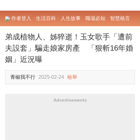
作者登入
生活百科
人生故事
職場必知
智慧格言
勵
弟成植物人、姊猝逝！玉女歌手「遭前
夫設套」騙走娘家房產 「狠斬16年婚
姻」近況曝
青椒我不行
2025-02-24
檢舉
Advertisements