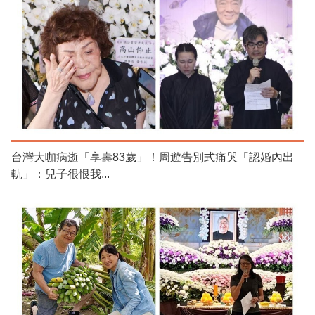
台灣大咖病逝「享壽83歲」！周遊告別式痛哭「認婚內出
軌」：兒子很恨我...