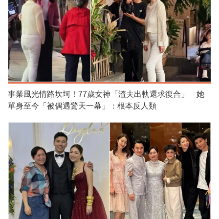
事業風光情路坎坷！77歲女神「渣夫出軌還求復合」 她
單身至今「被偶遇驚天一幕」：根本反人類