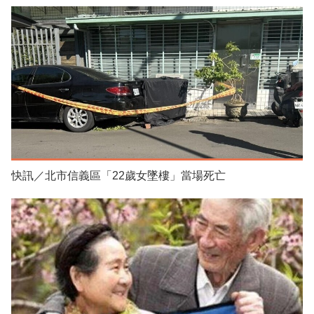
快訊／北市信義區「22歲女墜樓」當場死亡