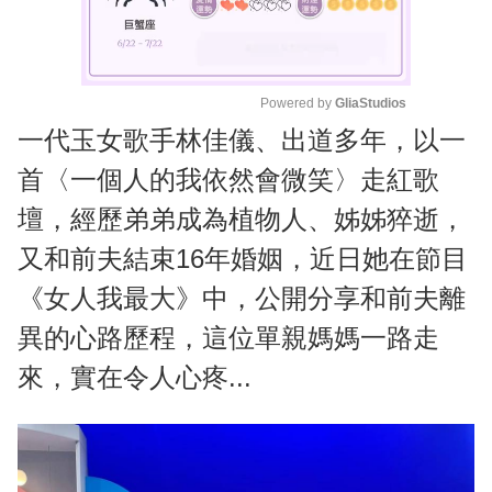
Powered by 
GliaStudios
一代玉女歌手林佳儀、出道多年，以一
M
u
首〈一個人的我依然會微笑〉走紅歌
t
壇，經歷弟弟成為植物人、姊姊猝逝，
e
又和前夫結束16年婚姻，近日她在節目
《女人我最大》中，公開分享和前夫離
異的心路歷程，這位單親媽媽一路走
來，實在令人心疼...