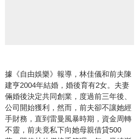
據《自由娛樂》報導，林佳儀和前夫陳
建亨2004年結婚，婚後育有2女。夫妻
倆婚後決定共同創業，度過前三年後、
公司開始獲利，然而，前夫卻不讓她經
手財務，直到雷曼風暴時期，資金周轉
不靈，前夫竟私下向她母親借貸500