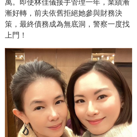
萬。即使林佳儀接手管理一年，業績漸
漸好轉，前夫依舊拒絕她參與財務決
策，最終債務成為無底洞，警察一度找
上門！