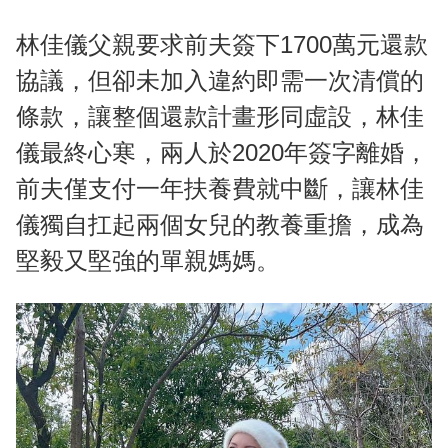
林佳儀父親要求前夫簽下1700萬元還款
協議，但卻未加入違約即需一次清償的
條款，讓整個還款計畫形同虛設，林佳
儀最終心寒，兩人於2020年簽字離婚，
前夫僅支付一年扶養費就中斷，讓林佳
儀獨自扛起兩個女兒的教養重擔，成為
堅毅又堅強的單親媽媽。