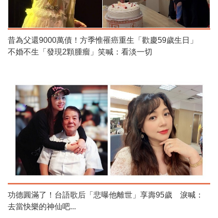
昔為父還9000萬債！方季惟罹癌重生「歡慶59歲生日」
不婚不生「發現2顆腫瘤」笑喊：看淡一切
功德圓滿了！台語歌后「悲曝他離世」享壽95歲 淚喊：
去當快樂的神仙吧...