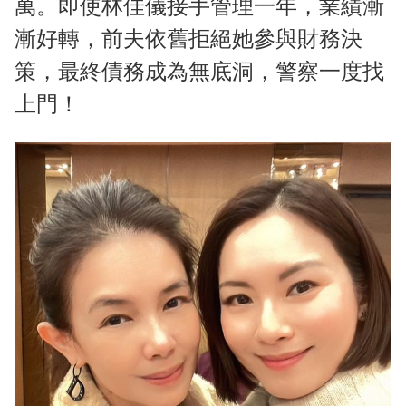
萬。即使林佳儀接手管理一年，業績漸
漸好轉，前夫依舊拒絕她參與財務決
策，最終債務成為無底洞，警察一度找
上門！