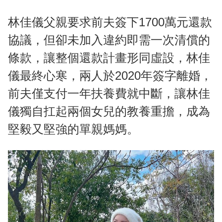
林佳儀父親要求前夫簽下1700萬元還款
協議，但卻未加入違約即需一次清償的
條款，讓整個還款計畫形同虛設，林佳
儀最終心寒，兩人於2020年簽字離婚，
前夫僅支付一年扶養費就中斷，讓林佳
儀獨自扛起兩個女兒的教養重擔，成為
堅毅又堅強的單親媽媽。