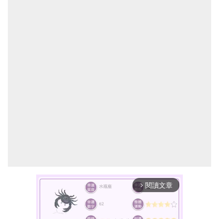
閱讀文章
arrow_forward_ios