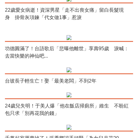
22歲愛女病逝！資深男星「走不出喪女痛」留白長髮現
身 掛骨灰項鍊「代女做1事」惹淚
功德圓滿了！台語歌后「悲曝他離世」享壽95歲 淚喊：
去當快樂的神仙吧...
台玻長子輕生亡！娶「最美老闆」不到2年
24歲兒失明！于美人爆「他在飯店掃廁所」維生 不盼紅
包只求「別再花我的錢」