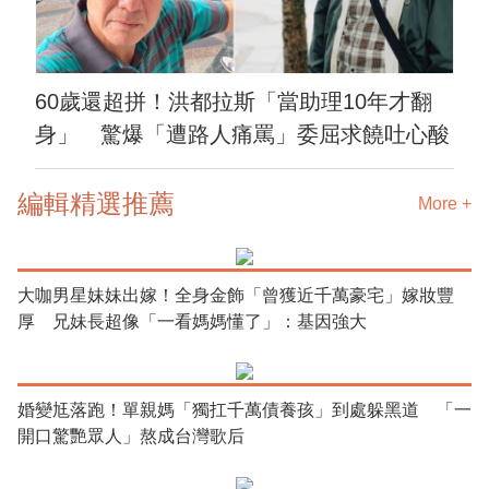
60歲還超拼！洪都拉斯「當助理10年才翻
身」 驚爆「遭路人痛罵」委屈求饒吐心酸
編輯精選推薦
More +
大咖男星妹妹出嫁！全身金飾「曾獲近千萬豪宅」嫁妝豐
厚 兄妹長超像「一看媽媽懂了」：基因強大
婚變尪落跑！單親媽「獨扛千萬債養孩」到處躲黑道 「一
開口驚艷眾人」熬成台灣歌后