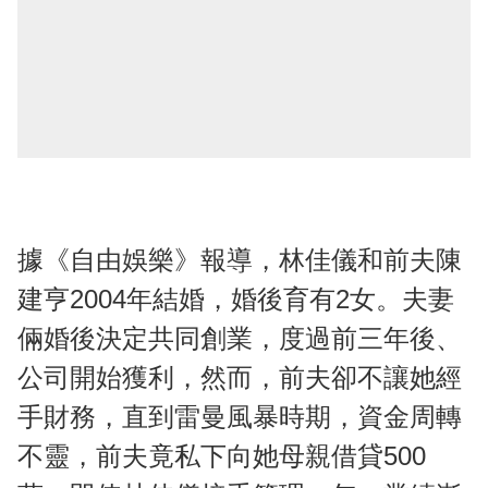
據《自由娛樂》報導，林佳儀和前夫陳
建亨2004年結婚，婚後育有2女。夫妻
倆婚後決定共同創業，度過前三年後、
公司開始獲利，然而，前夫卻不讓她經
手財務，直到雷曼風暴時期，資金周轉
不靈，前夫竟私下向她母親借貸500