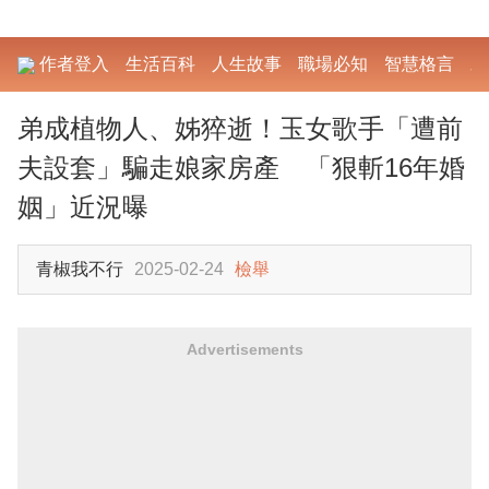
作者登入
生活百科
人生故事
職場必知
智慧格言
勵
弟成植物人、姊猝逝！玉女歌手「遭前
夫設套」騙走娘家房產 「狠斬16年婚
姻」近況曝
青椒我不行
2025-02-24
檢舉
Advertisements