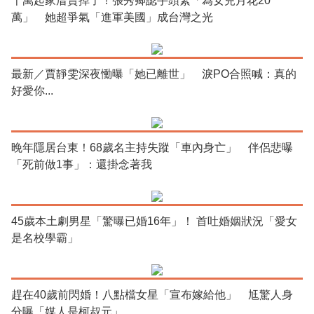
千萬起家厝賣掉了！張秀卿認手頭緊「為女兒月花20
萬」 她超爭氣「進軍美國」成台灣之光
最新／賈靜雯深夜慟曝「她已離世」 淚PO合照喊：真的
好愛你...
晚年隱居台東！68歲名主持失蹤「車內身亡」 伴侶悲曝
「死前做1事」：還掛念著我
45歲本土劇男星「驚曝已婚16年」！ 首吐婚姻狀況「愛女
是名校學霸」
趕在40歲前閃婚！八點檔女星「宣布嫁給他」 尪驚人身
分曝「媒人是柯叔元」