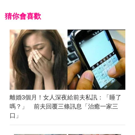
猜你會喜歡
離婚3個月！女人深夜給前夫私訊：「睡了
嗎？」 前夫回覆三條訊息「治癒一家三
口」