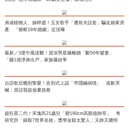
弟成植物人、姊猝逝！玉女歌手「遭前夫設套」騙走娘家房
產 「狠斬16年婚姻」近況曝
最新／3度中風送醫！資深男星爆離婚「斷50年髮妻」
「砸1億淨身出戶」家族爆紛爭
台語歌后慟別摯愛！告別式上認「早隱瞞病情」 道歉哭
喊：原諒我簽放棄急救
超狂星二代！宋逸民21歲兒「變190cm高顏值帥哥」 考
研究所「錄取7世界名校」獎學金額太驚人：又帥又聰明