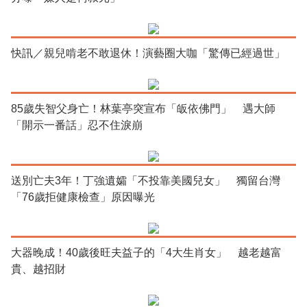
快訊／親兒啃老不敢退休！演藝圈大咖「驚傳已經過世」
85歲失智父身亡！林葉亭突宣布「皈依佛門」 遇大師
「開示一番話」忍不住淚崩
送別亡夫3年！丁強遺孀「不投靠美國兒女」 獨留台灣
「76歲拒健康檢查」原因曝光
大器晚成！40歲後旺夫益子的「4大生肖女」 越老越富
貴、越招財