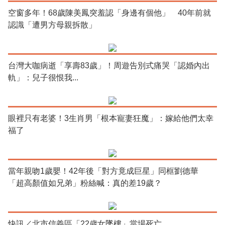
空窗多年！68歲陳美鳳突羞認「身邊有個他」 40年前就
認識「遭男方母親拆散」
台灣大咖病逝「享壽83歲」！周遊告別式痛哭「認婚內出
軌」：兒子很恨我...
眼裡只有老婆！3生肖男「根本寵妻狂魔」：嫁給他們太幸
福了
當年親吻1歲嬰！42年後「對方竟成巨星」同框劉德華
「超高顏值如兄弟」粉絲喊：真的差19歲？
快訊／北市信義區「22歲女墜樓」當場死亡