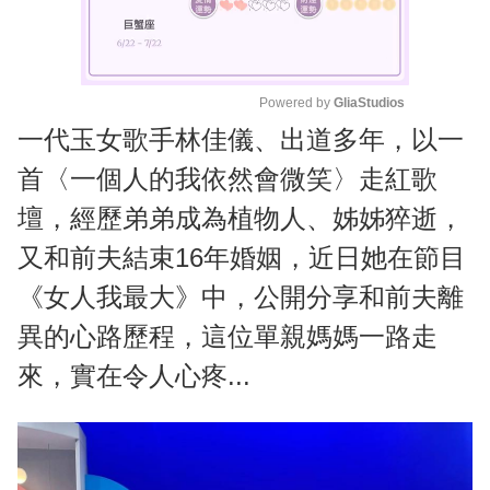
Powered by 
GliaStudios
一代玉女歌手林佳儀、出道多年，以一
M
u
首〈一個人的我依然會微笑〉走紅歌
t
壇，經歷弟弟成為植物人、姊姊猝逝，
e
又和前夫結束16年婚姻，近日她在節目
《女人我最大》中，公開分享和前夫離
異的心路歷程，這位單親媽媽一路走
來，實在令人心疼...