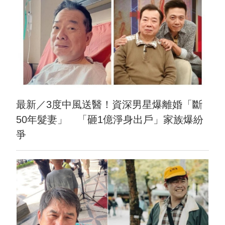
最新／3度中風送醫！資深男星爆離婚「斷
50年髮妻」 「砸1億淨身出戶」家族爆紛
爭