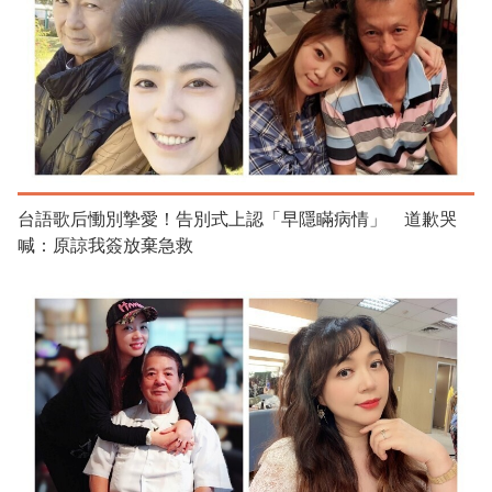
台語歌后慟別摯愛！告別式上認「早隱瞞病情」 道歉哭
喊：原諒我簽放棄急救