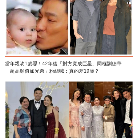
當年親吻1歲嬰！42年後「對方竟成巨星」同框劉德華
「超高顏值如兄弟」粉絲喊：真的差19歲？