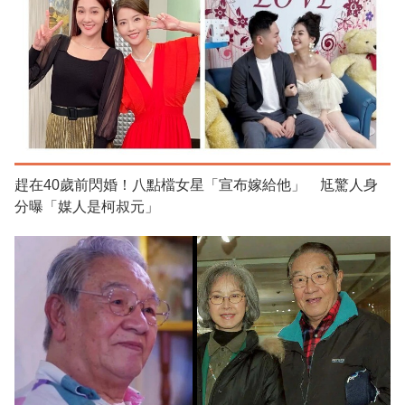
趕在40歲前閃婚！八點檔女星「宣布嫁給他」 尪驚人身
分曝「媒人是柯叔元」