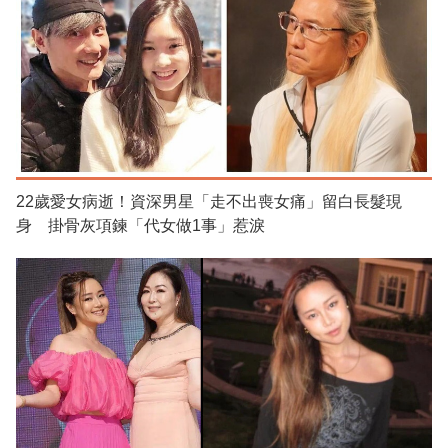
22歲愛女病逝！資深男星「走不出喪女痛」留白長髮現
身 掛骨灰項鍊「代女做1事」惹淚