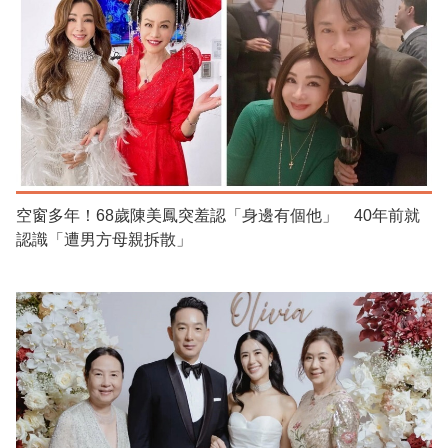
空窗多年！68歲陳美鳳突羞認「身邊有個他」 40年前就
認識「遭男方母親拆散」