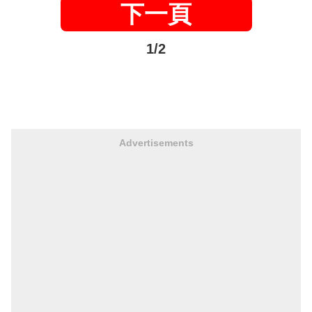
下一頁
1/2
Advertisements