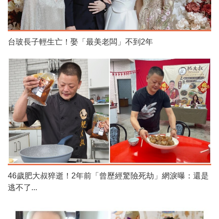
台玻長子輕生亡！娶「最美老闆」不到2年
46歲肥大叔猝逝！2年前「曾歷經驚險死劫」網淚曝：還是
逃不了...