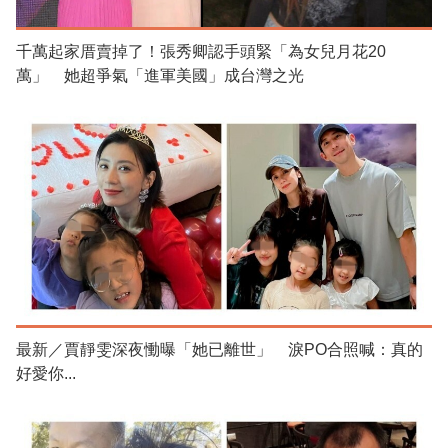
千萬起家厝賣掉了！張秀卿認手頭緊「為女兒月花20
萬」 她超爭氣「進軍美國」成台灣之光
最新／賈靜雯深夜慟曝「她已離世」 淚PO合照喊：真的
好愛你...