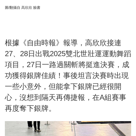
圖/翻攝自 高欣欣 臉書
根據《自由時報》報導，高欣欣接連
27、28日出戰2025雙北世壯運運動舞蹈
項目，27日一路過關斬將挺進決賽，成
功獲得銀牌佳績！事後坦言決賽時出現
一些小意外，但能拿下銀牌已經很開
心，沒想到隔天再傳捷報，在A組賽事
再度奪下銀牌。