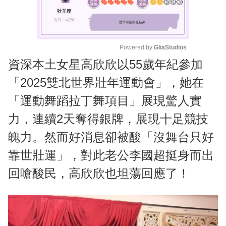
Powered by 
GliaStudios
資深本土女星高欣欣以55歲年紀參加
M
u
「2025雙北世界壯年運動會」，她在
t
「運動舞蹈拉丁舞項目」展現驚人實
e
力，連續2天奪得銀牌，展現十足競技
魄力。然而好消息卻被酸「沒舞台只好
靠世壯運」，對此老公李國超挺身而出
回嗆酸民，高欣欣也坦蕩回應了！