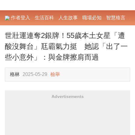
作者登入
生活百科
人生故事
職場必知
智慧格言
勵
世壯運連奪2銀牌！55歲本土女星「遭
酸沒舞台」尫霸氣力挺 她認「出了一
些小意外」：與金牌擦肩而過
格林
2025-05-29
檢舉
Advertisements