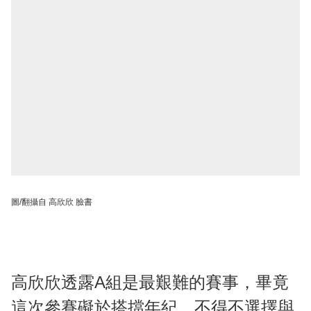
圖/翻攝自 高欣欣 臉書
高欣欣透露A組是最艱難的賽事，畢竟
這次參賽礙於搭擋年紀，不得不選擇與