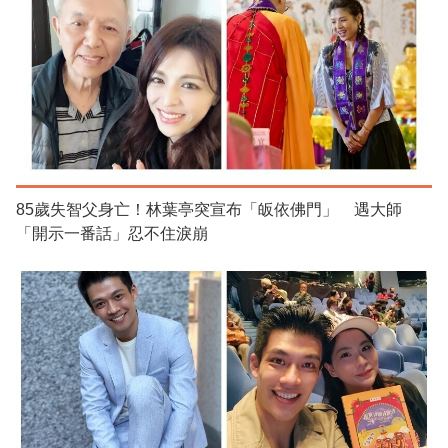
85歲失智父身亡！林葉亭突宣布「皈依佛門」 遇大師
「開示一番話」忍不住淚崩