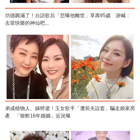
功德圓滿了！台語歌后「悲曝他離世」享壽95歲 淚喊：
去當快樂的神仙吧...
弟成植物人、姊猝逝！玉女歌手「遭前夫設套」騙走娘家房
產 「狠斬16年婚姻」近況曝