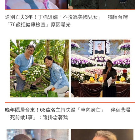
送別亡夫3年！丁強遺孀「不投靠美國兒女」 獨留台灣
「76歲拒健康檢查」原因曝光
晚年隱居台東！68歲名主持失蹤「車內身亡」 伴侶悲曝
「死前做1事」：還掛念著我