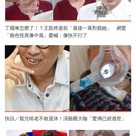
丁國琳怎麼了！？王凱猝逝前「最後一幕對戲她」 網驚
「臉色怪異像中風」憂喊：像快不行了
快訊／親兒啃老不敢退休！演藝圈大咖「驚傳已經過世」