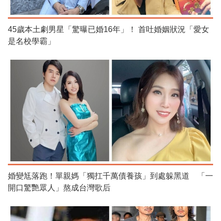
45歲本土劇男星「驚曝已婚16年」！ 首吐婚姻狀況「愛女
是名校學霸」
婚變尪落跑！單親媽「獨扛千萬債養孩」到處躲黑道 「一
開口驚艷眾人」熬成台灣歌后