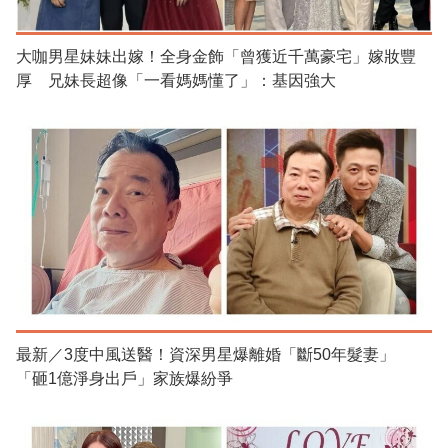
大咖男星妹妹出嫁！全身金飾「曾獲近千萬豪宅」嫁妝豐
厚 兄妹長超像「一看媽媽懂了」：基因強大
最新／3度中風送醫！資深男星爆離婚「斷50年髮妻」
「砸1億淨身出戶」家族爆紛爭