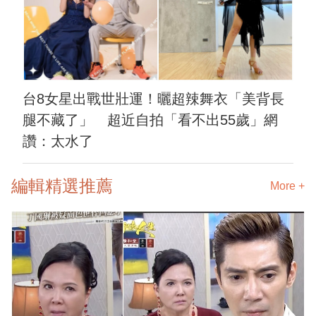
台8女星出戰世壯運！曬超辣舞衣「美背長
腿不藏了」 超近自拍「看不出55歲」網
讚：太水了
編輯精選推薦
More +