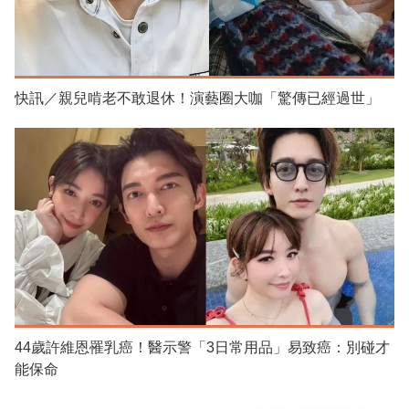
快訊／親兒啃老不敢退休！演藝圈大咖「驚傳已經過世」
44歲許維恩罹乳癌！醫示警「3日常用品」易致癌：別碰才
能保命