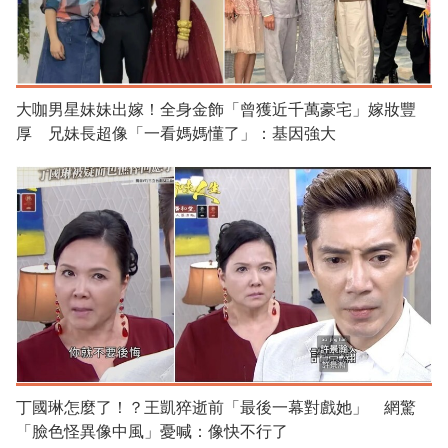
大咖男星妹妹出嫁！全身金飾「曾獲近千萬豪宅」嫁妝豐
厚 兄妹長超像「一看媽媽懂了」：基因強大
丁國琳怎麼了！？王凱猝逝前「最後一幕對戲她」 網驚
「臉色怪異像中風」憂喊：像快不行了