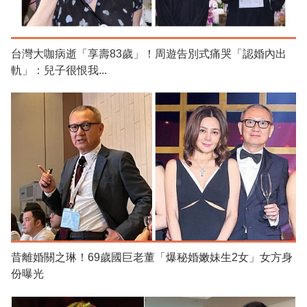
台灣大咖病逝「享壽83歲」！周遊告別式痛哭「認婚內出
軌」：兒子很恨我...
昔離婚關之琳！69歲國巨老董「爆秘婚嫩妹生2女」女方身
份曝光