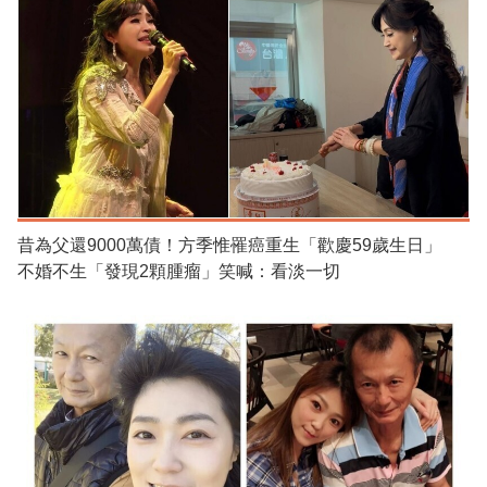
昔為父還9000萬債！方季惟罹癌重生「歡慶59歲生日」
不婚不生「發現2顆腫瘤」笑喊：看淡一切