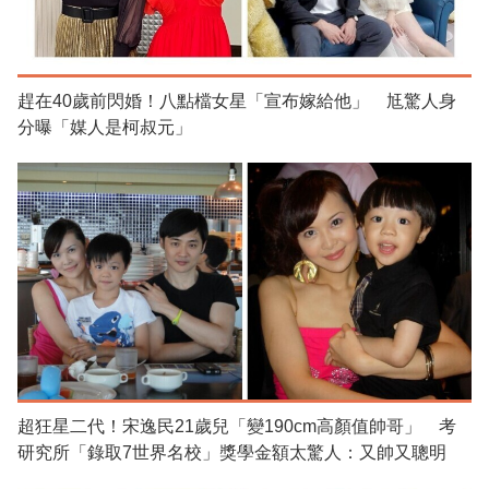
趕在40歲前閃婚！八點檔女星「宣布嫁給他」 尪驚人身
分曝「媒人是柯叔元」
超狂星二代！宋逸民21歲兒「變190cm高顏值帥哥」 考
研究所「錄取7世界名校」獎學金額太驚人：又帥又聰明