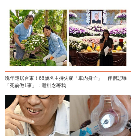
晚年隱居台東！68歲名主持失蹤「車內身亡」 伴侶悲曝
「死前做1事」：還掛念著我