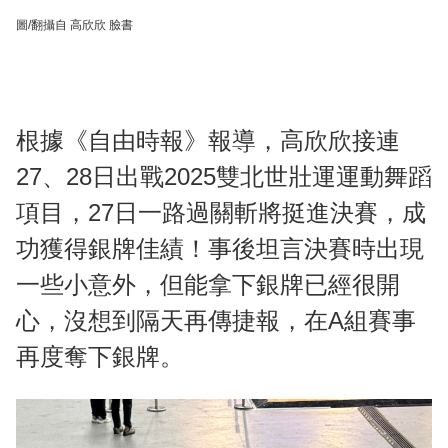
圖/翻攝自 高欣欣 臉書
根據《自由時報》報導，高欣欣接連
27、28日出戰2025雙北世壯運運動舞蹈
項目，27日一路過關斬將挺進決賽，成
功獲得銀牌佳績！事後坦言決賽時出現
一些小意外，但能拿下銀牌已經很開
心，沒想到隔天再傳捷報，在A組賽事
再度奪下銀牌。