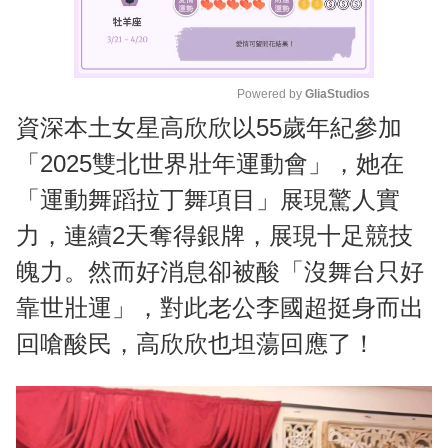
Powered by 
GliaStudios
資深本土女星高欣欣以55歲年紀參加
M
u
「2025雙北世界壯年運動會」，她在
t
「運動舞蹈拉丁舞項目」展現驚人實
e
力，連續2天奪得銀牌，展現十足競技
魄力。然而好消息卻被酸「沒舞台只好
靠世壯運」，對此老公李國超挺身而出
回嗆酸民，高欣欣也坦蕩回應了！