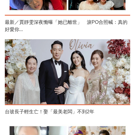
最新／賈靜雯深夜慟曝「她已離世」 淚PO合照喊：真的
好愛你...
台玻長子輕生亡！娶「最美老闆」不到2年