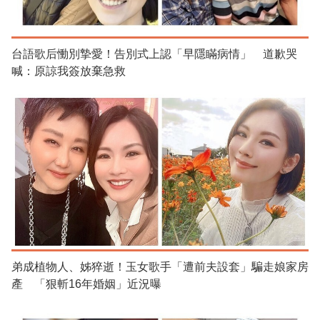
台語歌后慟別摯愛！告別式上認「早隱瞞病情」 道歉哭
喊：原諒我簽放棄急救
弟成植物人、姊猝逝！玉女歌手「遭前夫設套」騙走娘家房
產 「狠斬16年婚姻」近況曝