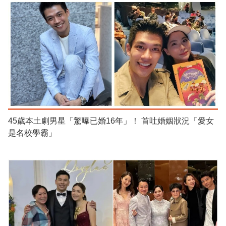
45歲本土劇男星「驚曝已婚16年」！ 首吐婚姻狀況「愛女
是名校學霸」