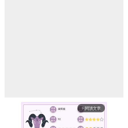
閱讀文章
arrow_forward_ios