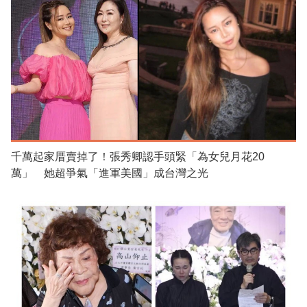
千萬起家厝賣掉了！張秀卿認手頭緊「為女兒月花20
萬」 她超爭氣「進軍美國」成台灣之光