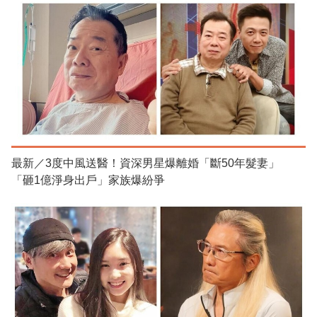
最新／3度中風送醫！資深男星爆離婚「斷50年髮妻」
「砸1億淨身出戶」家族爆紛爭