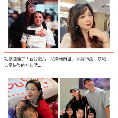
功德圓滿了！台語歌后「悲曝他離世」享壽95歲 淚喊：
去當快樂的神仙吧...