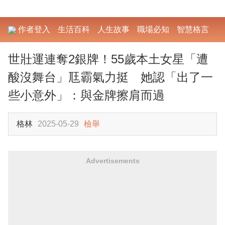
作者登入
生活百科
人生故事
職場必知
智慧格言
勵
世壯運連奪2銀牌！55歲本土女星「遭
酸沒舞台」尫霸氣力挺 她認「出了一
些小意外」：與金牌擦肩而過
格林
2025-05-29
檢舉
Advertisements