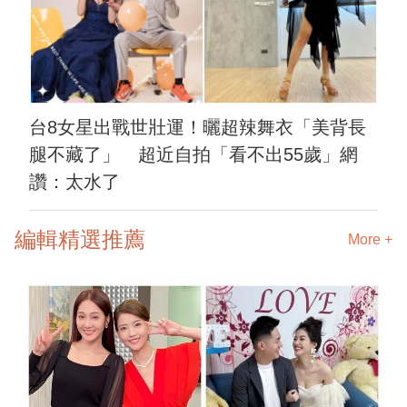
台8女星出戰世壯運！曬超辣舞衣「美背長
腿不藏了」 超近自拍「看不出55歲」網
讚：太水了
編輯精選推薦
More +