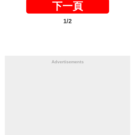
下一頁
1/2
Advertisements