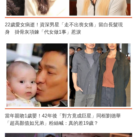
22歲愛女病逝！資深男星「走不出喪女痛」留白長髮現
身 掛骨灰項鍊「代女做1事」惹淚
當年親吻1歲嬰！42年後「對方竟成巨星」同框劉德華
「超高顏值如兄弟」粉絲喊：真的差19歲？