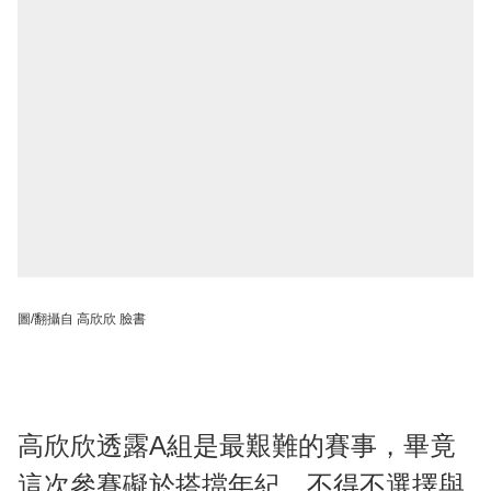
圖/翻攝自 高欣欣 臉書
高欣欣透露A組是最艱難的賽事，畢竟
這次參賽礙於搭擋年紀，不得不選擇與