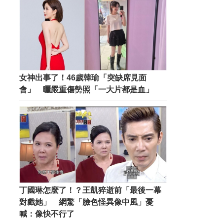
女神出事了！46歲韓瑜「突缺席見面
會」 曬嚴重傷勢照「一大片都是血」
丁國琳怎麼了！？王凱猝逝前「最後一幕
對戲她」 網驚「臉色怪異像中風」憂
喊：像快不行了