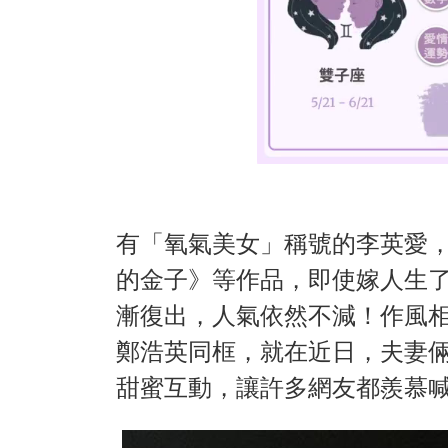
有「氧氣美女」稱號的李英愛
的金子》等作品，即使嫁人生
漸復出，人氣依然不減！作風相
鄭浩英同框，就在近日，夫妻
甜蜜互動，讓許多網友都羨慕