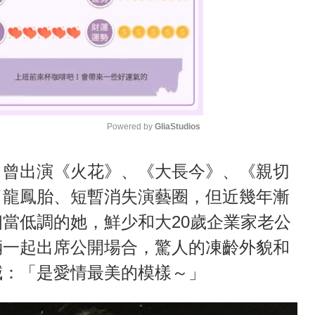
Powered by 
GliaStudios
M
，曾出演《火花》、《大長今》、《親切
u
了龍鳳胎、短暫消失演藝圈，但近幾年漸
t
當低調的她，鮮少和大20歲企業家老公
e
倆一起出席公開場合，驚人的凍齡外貌和
喊：「是愛情最美的模樣～」