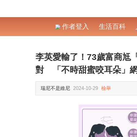
作者登入
生活百科
李英愛輸了！73歲富商尪
對 「不時甜蜜咬耳朵」
瑞尼不是維尼
2024-10-29
檢舉