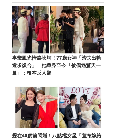
事業風光情路坎坷！77歲女神「渣夫出軌
還求復合」 她單身至今「被偶遇驚天一
幕」：根本反人類
趕在40歲前閃婚！八點檔女星「宣布嫁給