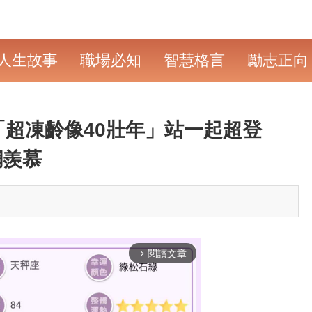
人生故事
職場必知
智慧格言
勵志正向
「超凍齡像40壯年」站一起超登
網羨慕
閱讀文章
arrow_forward_ios