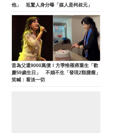
他」 尪驚人身分曝「媒人是柯叔元」
昔為父還9000萬債！方季惟罹癌重生「歡
慶59歲生日」 不婚不生「發現2顆腫瘤」
笑喊：看淡一切