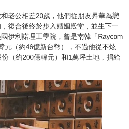
和老公相差20歲，他們從朋友昇華為戀
的，復合後終於步入婚姻殿堂，並生下一
國伊利諾理工學院，曾是南韓「Raycom
韓元（約46億新台幣），不過他從不炫
份（約200億韓元）和1萬坪土地，捐給