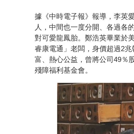
據《中時電子報》報導，李英愛
人，中間也一度分開、各過各
對可愛龍鳳胎。鄭浩英畢業於美
睿康電通」老闆，身價超過2兆
富、熱心公益，曾將公司49％股
殘障福利基金會。