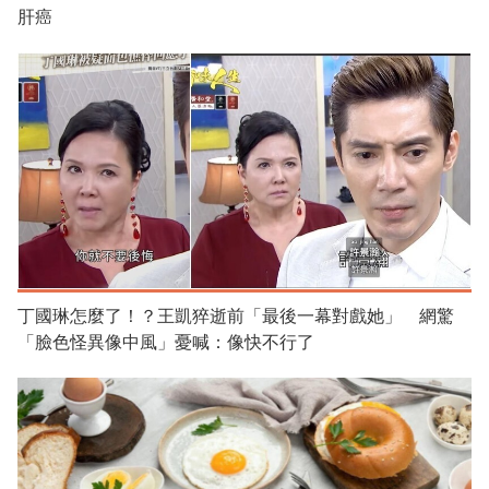
肝癌
丁國琳怎麼了！？王凱猝逝前「最後一幕對戲她」 網驚
「臉色怪異像中風」憂喊：像快不行了