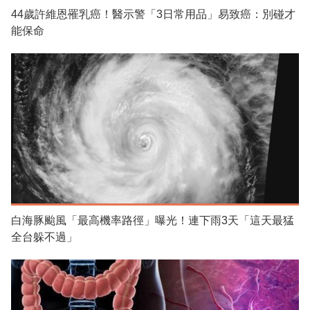
44歲許維恩罹乳癌！醫示警「3日常用品」易致癌：別碰才
能保命
白海豚颱風「最高機率路徑」曝光！連下雨3天「這天最猛
全台躲不過」