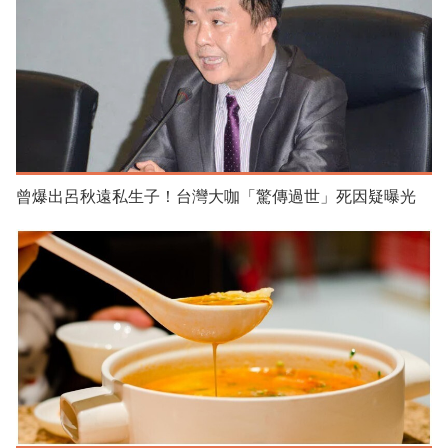
曾爆出呂秋遠私生子！台灣大咖「驚傳過世」死因疑曝光