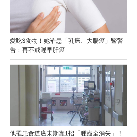
愛吃3食物！她罹患「乳癌、大腸癌」醫警
告：再不戒遲早肝癌
他罹患食道癌末期靠1招「腫瘤全消失」！