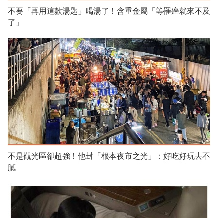
不要「再用這款湯匙」喝湯了！含重金屬「等罹癌就來不及
了」
不是觀光區卻超強！他封「根本夜市之光」：好吃好玩去不
膩