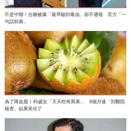
不是中聯！台糖被爆「最早驗到毒油」卻不通報 官方「一
句話卸責」
為了降血脂！45歲女「天天吃奇異果」 6個月後「到醫院
檢查」結果呆住了