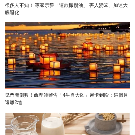
很多人不知！ 專家示警「這款橄欖油」 害人變笨、加速大
腦退化
鬼門開倒數！命理師警告「4生肖大凶」易卡到陰：這個月
遠離2地