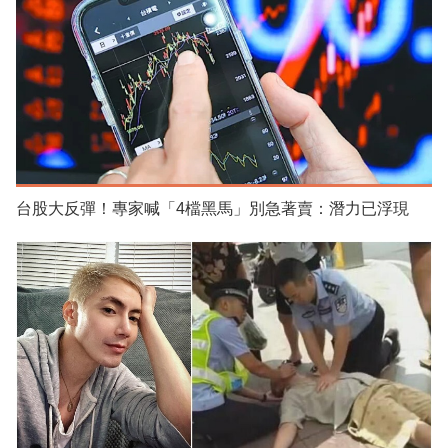
台股大反彈！專家喊「4檔黑馬」別急著賣：潛力已浮現