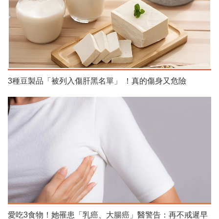
3種豆製品「被列入傷肝黑名單」 ！真的傷身又危險
愛吃3食物！她罹患「乳癌、大腸癌」醫警告：再不戒遲早