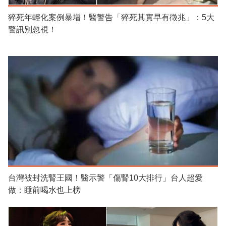
猝死年輕化案例暴增！醫警告「猝死其實早有徵兆」：5大
警訊別忽視！
台灣被封洗腎王國！醫示警「傷腎10大排行」台人超愛
做：睡前喝水也上榜