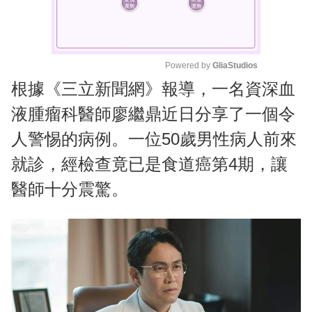
Powered by 
GliaStudios
根據《三立新聞網》報導，一名資深血
M
u
液腫瘤科醫師廖繼鼎近日分享了一個令
t
人警惕的病例。一位50歲男性病人前來
e
就診，經檢查竟已是食道癌第4期，讓
醫師十分震驚。