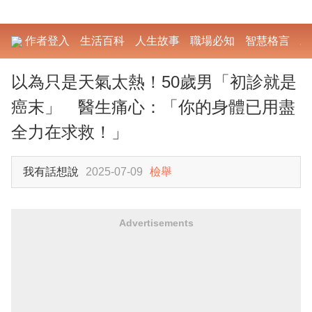
作者登入
生活百科
人生故事
職場必知
智慧格言
勵
以為只是天氣太熱！50歲男「初診就是
癌末」 醫生痛心：「你的身體已用盡
全力在求救！」
我有話想說
2025-07-09
檢舉
Advertisements