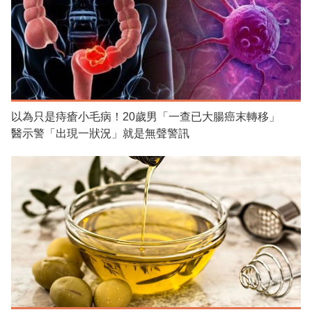
以為只是痔瘡小毛病！20歲男「一查已大腸癌末轉移」
醫示警「出現一狀況」就是無聲警訊