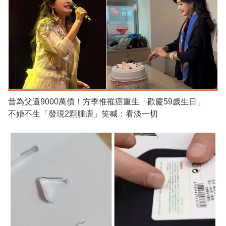
昔為父還9000萬債！方季惟罹癌重生「歡慶59歲生日」
不婚不生「發現2顆腫瘤」笑喊：看淡一切