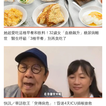
她超愛吃這種早餐和飲料！32歲女「血糖飆升」糖尿病離
世 醫生呼籲「3種早餐」別再貪吃了
快訊／華語歌王「突傳病危」！昏迷4天ICU插喉搶救