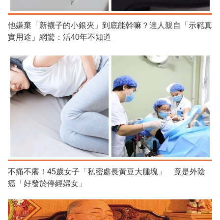
他嫌棄「新襪子的小銀夾」到底能幹嘛？達人親自「示範真
實用途」網驚：活40年不知道
不痛不癢！45歲女子「私密處長黃豆大腫塊」 竟是外陰
癌「好發於停經婦女」