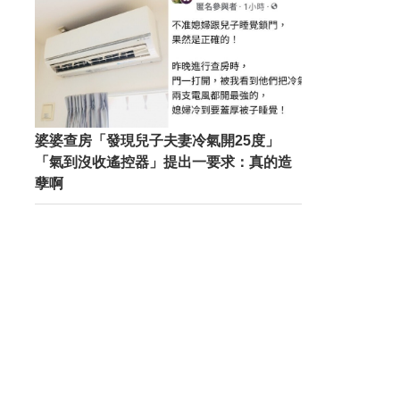
婆婆查房「發現兒子夫妻冷氣開25度」
「氣到沒收遙控器」提出一要求：真的造
孽啊