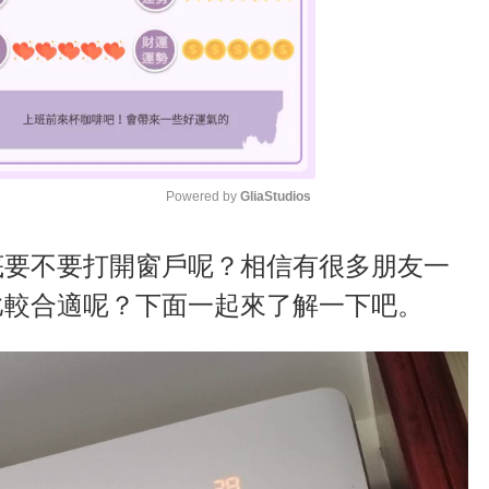
Powered by 
GliaStudios
M
底要不要打開窗戶呢？相信有很多朋友一
u
比較合適呢？下面一起來了解一下吧。
t
e