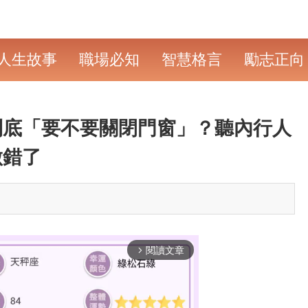
人生故事
職場必知
智慧格言
勵志正向
到底「要不要關閉門窗」？聽內行人
做錯了
閱讀文章
arrow_forward_ios