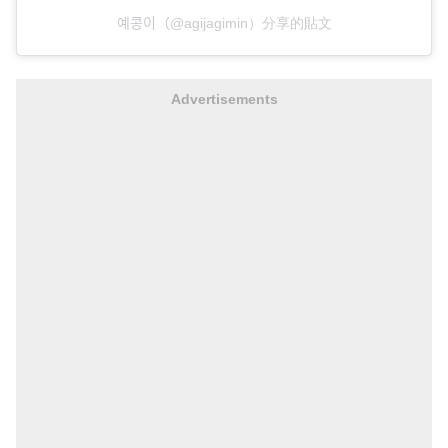
예콩이（@agijagimin）分享的貼文
Advertisements