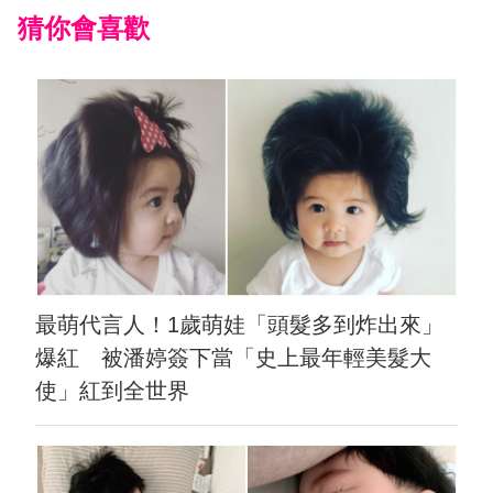
猜你會喜歡
最萌代言人！1歲萌娃「頭髮多到炸出來」
爆紅 被潘婷簽下當「史上最年輕美髮大
使」紅到全世界