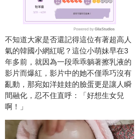
Powered by 
GliaStudios
不知道大家是否還記得這位有著超高人
M
u
氣的韓國小網紅呢？這位小萌妹早在3
t
年多前，就因為一段乖乖躺著擦乳液的
e
影片而爆紅，影片中的她不僅乖巧沒有
亂動，那宛如洋娃娃的臉蛋更是讓人瞬
間融化，忍不住直呼：「好想生女兒
啊！」