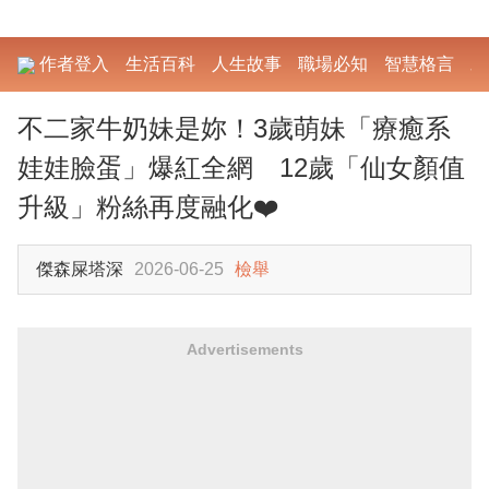
作者登入
生活百科
人生故事
職場必知
智慧格言
勵
不二家牛奶妹是妳！3歲萌妹「療癒系
娃娃臉蛋」爆紅全網 12歲「仙女顏值
升級」粉絲再度融化❤️
傑森屎塔深
2026-06-25
檢舉
Advertisements