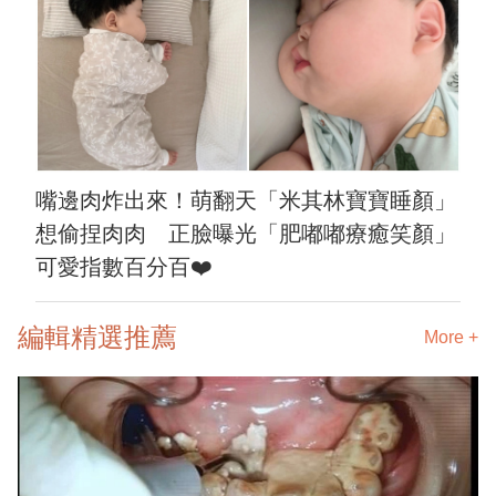
嘴邊肉炸出來！萌翻天「米其林寶寶睡顏」
想偷捏肉肉 正臉曝光「肥嘟嘟療癒笑顏」
可愛指數百分百❤️
編輯精選推薦
More +