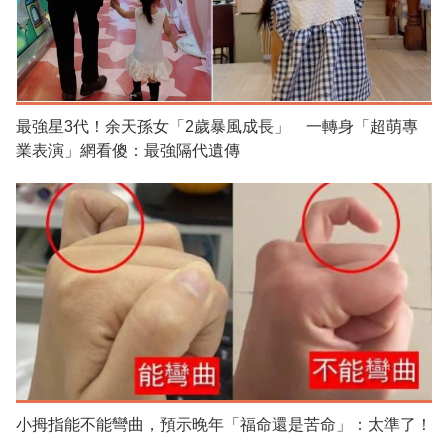
最強星3代！余天孫女「2歲暴風成長」 一轉身「超萌專
業表演」網看傻：最強隔代遺傳
小拇指能不能彎曲，預示晚年「福命還是苦命」：太準了！