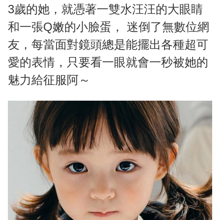
3歲的她，就憑著一雙水汪汪的大眼睛
和一張Q嫩的小臉蛋， 迷倒了無數位網
友，每當面對鏡頭總是能擺出各種超可
愛的表情，只要看一眼就會一秒被她的
魅力給征服阿～