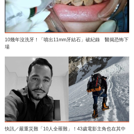
10幾年沒洗牙！「噴出11mm牙結石」破紀錄 醫揭恐怖下
場
快訊／嚴重災難「10人全罹難」！43歲電影主角也在其中