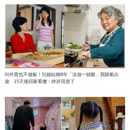
叫外賣也不做飯！兒媳結婚8年「沒做一頓飯」我賭氣出
遊 15天後回家看傻：終於現形了