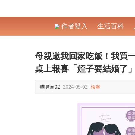
作者登入
生活百科
母親邀我回家吃飯！我買
桌上報喜「姪子要結婚了」
喵鼻頭02
2024-05-02
檢舉