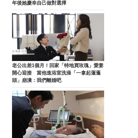
年後她慶幸自己做對選擇
老公出差1個月！回家「特地買玫瑰」愛妻
開心迎接 當他進浴室洗澡「一拿起蓮蓬
頭」崩潰：我們離婚吧