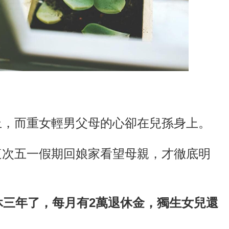
上，而重女輕男父母的心卻在兒孫身上。
這次五一假期回娘家看望母親，才徹底明
休三年了，每月有2萬退休金，獨生女兒還