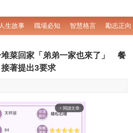
人生故事
職場必知
智慧格言
勵志正向
一堆菜回家「弟弟一家也來了」 餐
接著提出3要求
閱讀文章
arrow_forward_ios