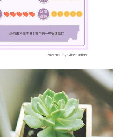
Powered by 
GliaStudios
M
u
t
e