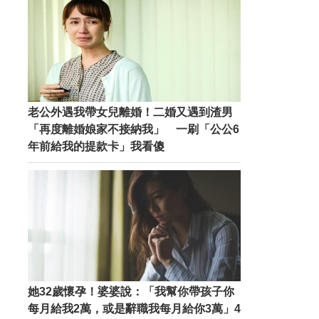
老公外遇我帶女兒離婚！二婚又遇到渣男
「再度離婚娘家不接納我」 一刷「公公6
年前給我的提款卡」我看傻
她32歲懷孕！婆婆說：「我幫你帶孩子你
每月給我2萬，或是辭職我每月給你3萬」4