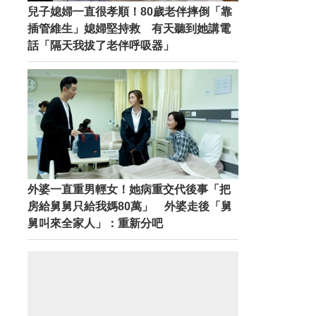
兒子媳婦一直很孝順！80歲老伴摔倒「靠
插管維生」媳婦堅持救 有天聽到她講電
話「隔天我拔了老伴呼吸器」
外婆一直重男輕女！她病重交代後事「把
房給舅舅只給我媽80萬」 外婆走後「舅
舅叫來全家人」：重新分吧