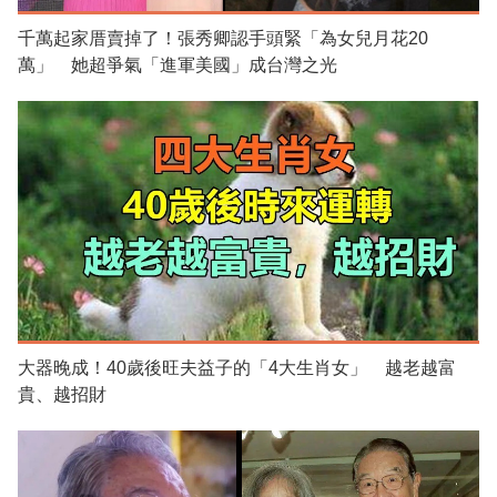
千萬起家厝賣掉了！張秀卿認手頭緊「為女兒月花20
萬」 她超爭氣「進軍美國」成台灣之光
大器晚成！40歲後旺夫益子的「4大生肖女」 越老越富
貴、越招財