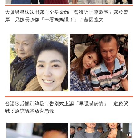
大咖男星妹妹出嫁！全身金飾「曾獲近千萬豪宅」嫁妝豐
厚 兄妹長超像「一看媽媽懂了」：基因強大
台語歌后慟別摯愛！告別式上認「早隱瞞病情」 道歉哭
喊：原諒我簽放棄急救