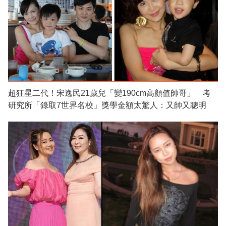
超狂星二代！宋逸民21歲兒「變190cm高顏值帥哥」 考
研究所「錄取7世界名校」獎學金額太驚人：又帥又聰明