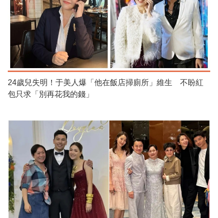
24歲兒失明！于美人爆「他在飯店掃廁所」維生 不盼紅
包只求「別再花我的錢」