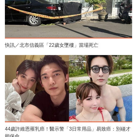
快訊／北市信義區「22歲女墜樓」當場死亡
44歲許維恩罹乳癌！醫示警「3日常用品」易致癌：別碰才
能保命