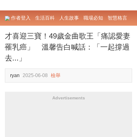
作者登入
生活百科
人生故事
職場必知
智慧格言
勵
才喜迎三寶！49歲金曲歌王「痛認愛妻
罹乳癌」 溫馨告白喊話：「一起撐過
去...」
ryan
2025-06-08
檢舉
Advertisements