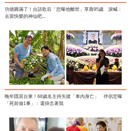
功德圓滿了！台語歌后「悲曝他離世」享壽95歲 淚喊：
去當快樂的神仙吧...
晚年隱居台東！68歲名主持失蹤「車內身亡」 伴侶悲曝
「死前做1事」：還掛念著我