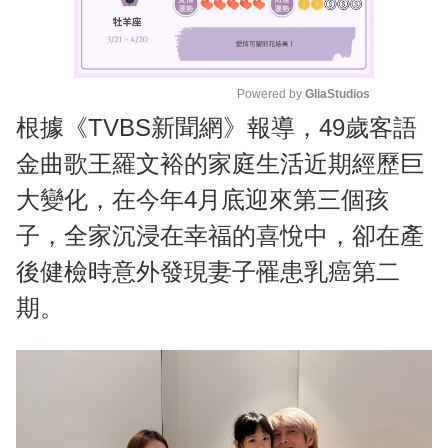
Powered by 
GliaStudios
根據《TVBS新聞網》報導，49歲客語
M
u
金曲歌王羅文裕的家庭生活近期經歷巨
t
大變化，在今年4月底迎來第三個孩
e
子，全家沉浸在幸福的喜悅中，卻在產
後健檢時意外發現妻子罹患乳癌第二
期。