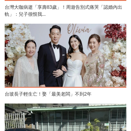
台灣大咖病逝「享壽83歲」！周遊告別式痛哭「認婚內出
軌」：兒子很恨我...
台玻長子輕生亡！娶「最美老闆」不到2年