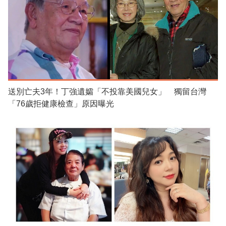
送別亡夫3年！丁強遺孀「不投靠美國兒女」 獨留台灣
「76歲拒健康檢查」原因曝光