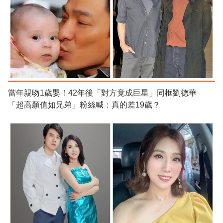
當年親吻1歲嬰！42年後「對方竟成巨星」同框劉德華
「超高顏值如兄弟」粉絲喊：真的差19歲？