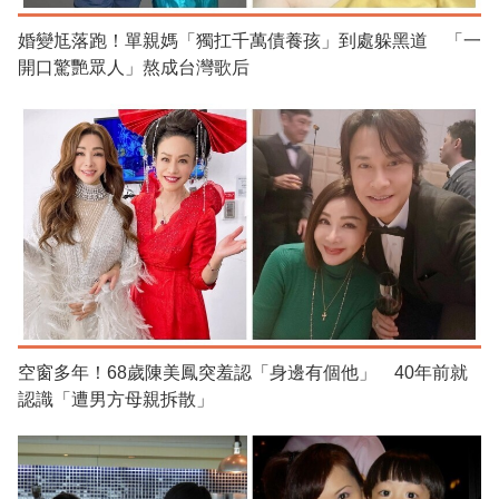
婚變尪落跑！單親媽「獨扛千萬債養孩」到處躲黑道 「一
開口驚艷眾人」熬成台灣歌后
空窗多年！68歲陳美鳳突羞認「身邊有個他」 40年前就
認識「遭男方母親拆散」