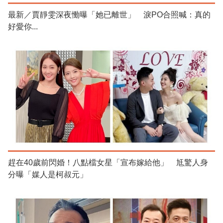
最新／賈靜雯深夜慟曝「她已離世」 淚PO合照喊：真的
好愛你...
趕在40歲前閃婚！八點檔女星「宣布嫁給他」 尪驚人身
分曝「媒人是柯叔元」