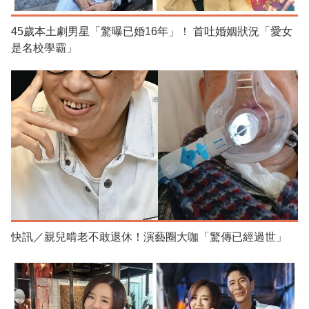
45歲本土劇男星「驚曝已婚16年」！ 首吐婚姻狀況「愛女
是名校學霸」
快訊／親兒啃老不敢退休！演藝圈大咖「驚傳已經過世」