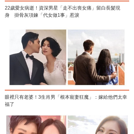
22歲愛女病逝！資深男星「走不出喪女痛」留白長髮現
身 掛骨灰項鍊「代女做1事」惹淚
眼裡只有老婆！3生肖男「根本寵妻狂魔」：嫁給他們太幸
福了