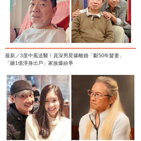
最新／3度中風送醫！資深男星爆離婚「斷50年髮妻」
「砸1億淨身出戶」家族爆紛爭