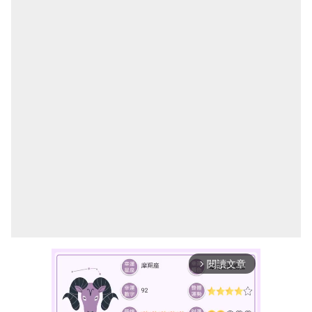
閱讀文章
arrow_forward_ios