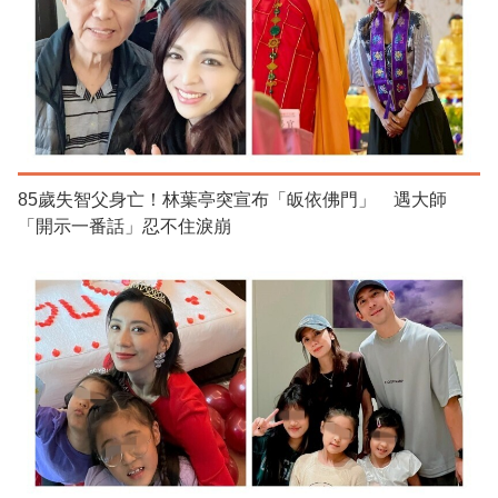
85歲失智父身亡！林葉亭突宣布「皈依佛門」 遇大師
「開示一番話」忍不住淚崩