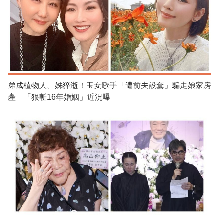
弟成植物人、姊猝逝！玉女歌手「遭前夫設套」騙走娘家房
產 「狠斬16年婚姻」近況曝