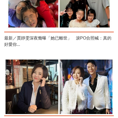
最新／賈靜雯深夜慟曝「她已離世」 淚PO合照喊：真的
好愛你...