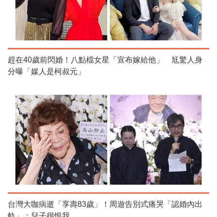
趕在40歲前閃婚！八點檔女星「宣布嫁給他」 尪驚人身
分曝「媒人是柯叔元」
台灣大咖病逝「享壽83歲」！周遊告別式痛哭「認婚內出
軌」：兒子很恨我...