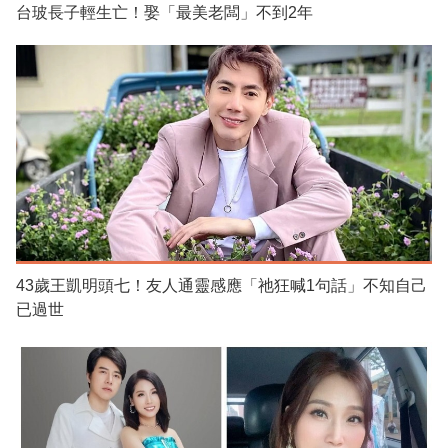
台玻長子輕生亡！娶「最美老闆」不到2年
43歲王凱明頭七！友人通靈感應「祂狂喊1句話」不知自己
已過世