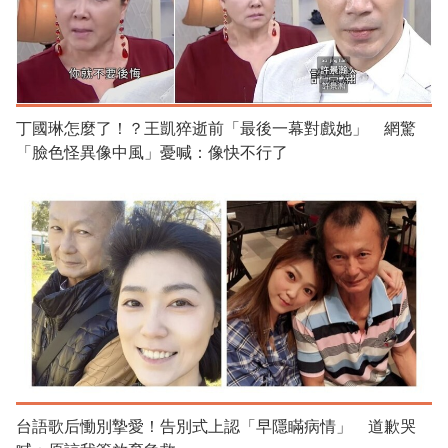
丁國琳怎麼了！？王凱猝逝前「最後一幕對戲她」 網驚
「臉色怪異像中風」憂喊：像快不行了
台語歌后慟別摯愛！告別式上認「早隱瞞病情」 道歉哭