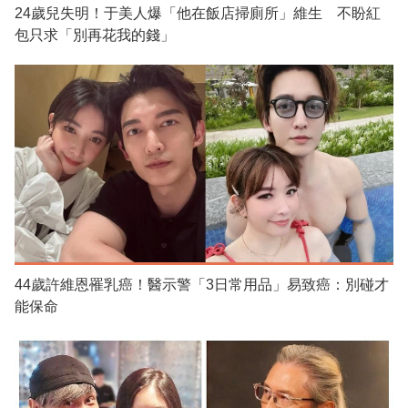
24歲兒失明！于美人爆「他在飯店掃廁所」維生 不盼紅
包只求「別再花我的錢」
44歲許維恩罹乳癌！醫示警「3日常用品」易致癌：別碰才
能保命