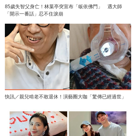
85歲失智父身亡！林葉亭突宣布「皈依佛門」 遇大師
「開示一番話」忍不住淚崩
快訊／親兒啃老不敢退休！演藝圈大咖「驚傳已經過世」