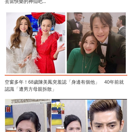
去當快樂的神仙吧...
空窗多年！68歲陳美鳳突羞認「身邊有個他」 40年前就
認識「遭男方母親拆散」