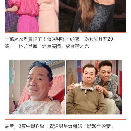
千萬起家厝賣掉了！張秀卿認手頭緊「為女兒月花20
萬」 她超爭氣「進軍美國」成台灣之光
最新／3度中風送醫！資深男星爆離婚「斷50年髮妻」