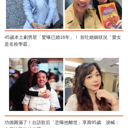
45歲本土劇男星「驚曝已婚16年」！ 首吐婚姻狀況「愛女
是名校學霸」
功德圓滿了！台語歌后「悲曝他離世」享壽95歲 淚喊：