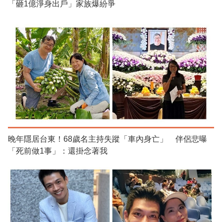
「砸1億淨身出戶」家族爆紛爭
晚年隱居台東！68歲名主持失蹤「車內身亡」 伴侶悲曝
「死前做1事」：還掛念著我