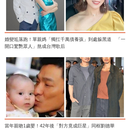
婚變尪落跑！單親媽「獨扛千萬債養孩」到處躲黑道 「一
開口驚艷眾人」熬成台灣歌后
當年親吻1歲嬰！42年後「對方竟成巨星」同框劉德華