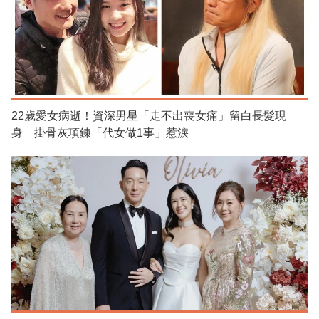
22歲愛女病逝！資深男星「走不出喪女痛」留白長髮現
身 掛骨灰項鍊「代女做1事」惹淚