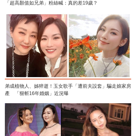
「超高顏值如兄弟」粉絲喊：真的差19歲？
弟成植物人、姊猝逝！玉女歌手「遭前夫設套」騙走娘家房
產 「狠斬16年婚姻」近況曝