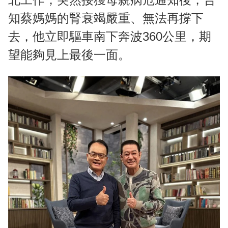
知蔡媽媽的腎衰竭嚴重、無法再撐下
去，他立即驅車南下奔波360公里，期
望能夠見上最後一面。