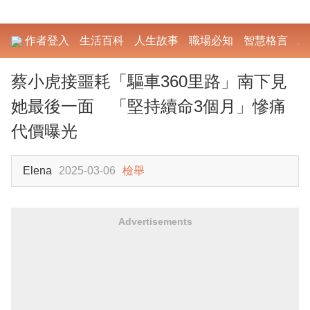
作者登入
生活百科
人生故事
職場必知
智慧格言
勵
蔡小虎接噩耗「驅車360里路」南下見
她最後一面 「堅持續命3個月」慘痛
代價曝光
Elena
2025-03-06
檢舉
Advertisements