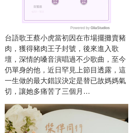
Powered by 
GliaStudios
台語歌王蔡小虎當初因在市場擺攤賣豬
M
u
肉，獲得豬肉王子封號，後來進入歌
t
壇，深情的嗓音演唱過不少歌曲，至今
e
仍單身的他，近日罕見上節目透露，這
一生做的最大錯誤決定是替已故媽媽氣
切，讓她多痛苦了三個月…