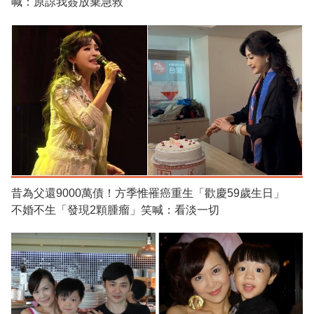
喊：原諒我簽放棄急救
昔為父還9000萬債！方季惟罹癌重生「歡慶59歲生日」
不婚不生「發現2顆腫瘤」笑喊：看淡一切