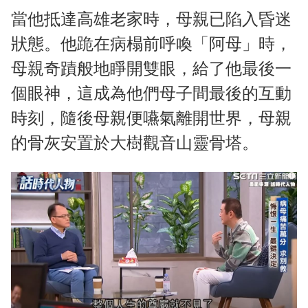
當他抵達高雄老家時，母親已陷入昏迷
狀態。他跪在病榻前呼喚「阿母」時，
母親奇蹟般地睜開雙眼，給了他最後一
個眼神，這成為他們母子間最後的互動
時刻，隨後母親便嚥氣離開世界，母親
的骨灰安置於大樹觀音山靈骨塔。