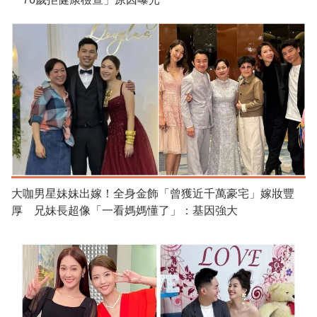
大咖男星妹妹出嫁！全身金飾「曾獲近千萬豪宅」嫁妝豐
厚 兄妹長超像「一看媽媽懂了」：基因強大