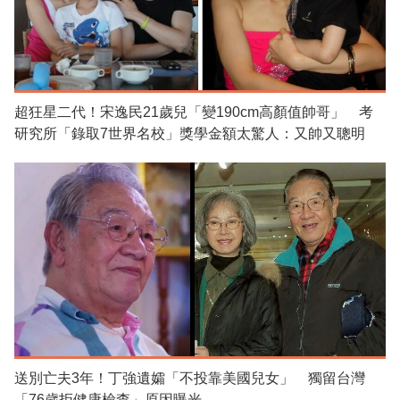
超狂星二代！宋逸民21歲兒「變190cm高顏值帥哥」 考
研究所「錄取7世界名校」獎學金額太驚人：又帥又聰明
送別亡夫3年！丁強遺孀「不投靠美國兒女」 獨留台灣
「76歲拒健康檢查」原因曝光