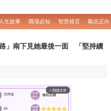
人生故事
職場必知
智慧格言
勵志正向
里路」南下見她最後一面 「堅持續
閱讀文章
arrow_forward_ios