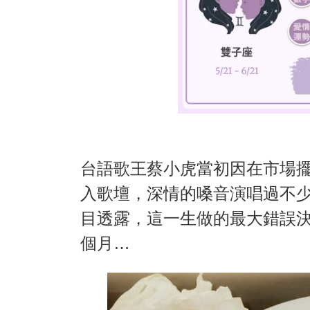
台語歌王蔡小虎當初因在市場
入歌壇，深情的嗓音演唱過不
目透露，這一生做的最大錯誤
個月…