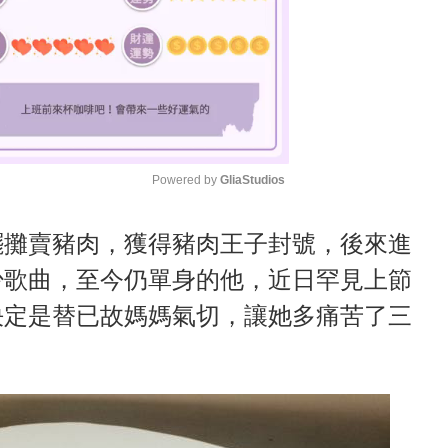
Powered by 
GliaStudios
M
擺攤賣豬肉，獲得豬肉王子封號，後來進
u
少歌曲，至今仍單身的他，近日罕見上節
t
決定是替已故媽媽氣切，讓她多痛苦了三
e