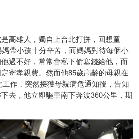
虎是高雄人，獨自上台北打拼，回想童
媽媽帶小孩十分辛苦，而媽媽對待每個小
知他過不好，常常會私下偷塞錢給他，而
定寄孝親費。然而他85歲高齡的母親在
台北工作，突然接獲母親病危通知後，告知
下去，他立即驅車南下奔波360公里，期