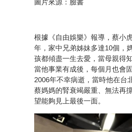
圖片來源：臉書
根據《自由娛樂》報導，蔡小
年，家中兄弟姊妹多達10個，
孩都傾盡一生去愛，當母親得
當他事業有成後，每個月也會固
2006年不幸病逝，當時他在
蔡媽媽的腎衰竭嚴重、無法再撐
望能夠見上最後一面。