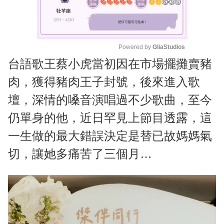
Powered by 
GliaStudios
台語歌王蔡小虎當初因在市場擺攤賣豬
M
u
肉，獲得豬肉王子封號，後來進入歌
t
壇，深情的嗓音演唱過不少歌曲，至今
e
仍單身的他，近日罕見上節目透露，這
一生做的最大錯誤決定是替已故媽媽氣
切，讓她多痛苦了三個月…