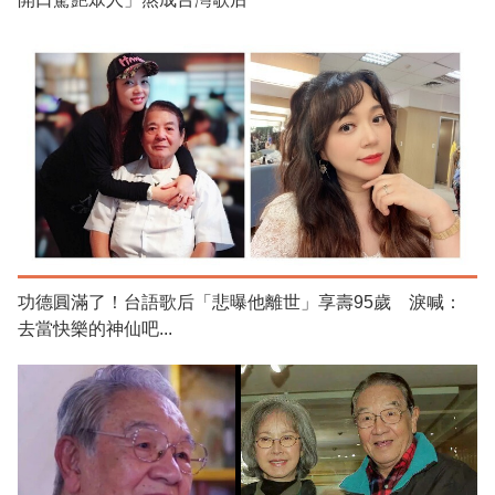
功德圓滿了！台語歌后「悲曝他離世」享壽95歲 淚喊：
去當快樂的神仙吧...