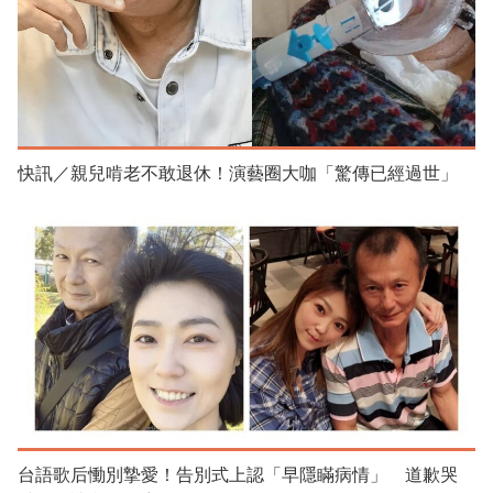
快訊／親兒啃老不敢退休！演藝圈大咖「驚傳已經過世」
台語歌后慟別摯愛！告別式上認「早隱瞞病情」 道歉哭