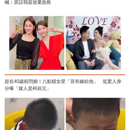
喊：原諒我簽放棄急救
趕在40歲前閃婚！八點檔女星「宣布嫁給他」 尪驚人身
分曝「媒人是柯叔元」