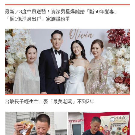
最新／3度中風送醫！資深男星爆離婚「斷50年髮妻」
「砸1億淨身出戶」家族爆紛爭
台玻長子輕生亡！娶「最美老闆」不到2年