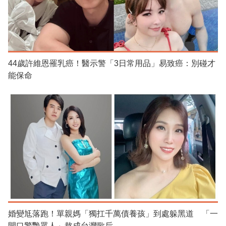
44歲許維恩罹乳癌！醫示警「3日常用品」易致癌：別碰才
能保命
婚變尪落跑！單親媽「獨扛千萬債養孩」到處躲黑道 「一
開口驚艷眾人」熬成台灣歌后