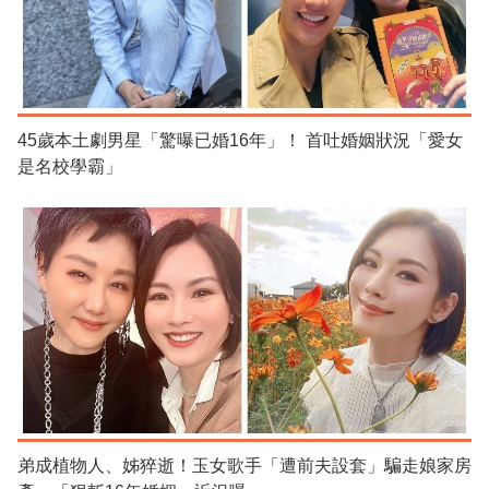
45歲本土劇男星「驚曝已婚16年」！ 首吐婚姻狀況「愛女
是名校學霸」
弟成植物人、姊猝逝！玉女歌手「遭前夫設套」騙走娘家房