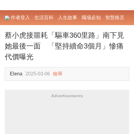
作者登入
生活百科
人生故事
職場必知
智慧格言
勵
蔡小虎接噩耗「驅車360里路」南下見
她最後一面 「堅持續命3個月」慘痛
代價曝光
Elena
2025-03-06
檢舉
Advertisements