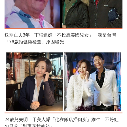
送別亡夫3年！丁強遺孀「不投靠美國兒女」 獨留台灣
「76歲拒健康檢查」原因曝光
24歲兒失明！于美人爆「他在飯店掃廁所」維生 不盼紅
包只求「別再花我的錢」