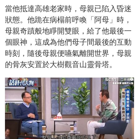
當他抵達高雄老家時，母親已陷入昏迷
狀態。他跪在病榻前呼喚「阿母」時，
母親奇蹟般地睜開雙眼，給了他最後一
個眼神，這成為他們母子間最後的互動
時刻，隨後母親便嚥氣離開世界，母親
的骨灰安置於大樹觀音山靈骨塔。