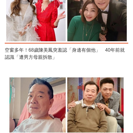
空窗多年！68歲陳美鳳突羞認「身邊有個他」 40年前就
認識「遭男方母親拆散」