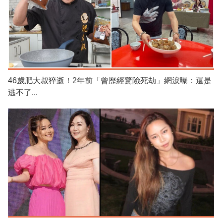
46歲肥大叔猝逝！2年前「曾歷經驚險死劫」網淚曝：還是
逃不了...