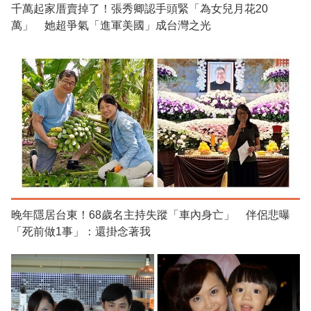
千萬起家厝賣掉了！張秀卿認手頭緊「為女兒月花20
萬」 她超爭氣「進軍美國」成台灣之光
晚年隱居台東！68歲名主持失蹤「車內身亡」 伴侶悲曝
「死前做1事」：還掛念著我