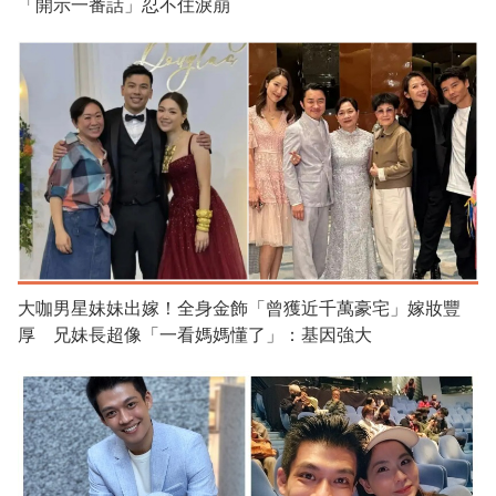
「開示一番話」忍不住淚崩
大咖男星妹妹出嫁！全身金飾「曾獲近千萬豪宅」嫁妝豐
厚 兄妹長超像「一看媽媽懂了」：基因強大