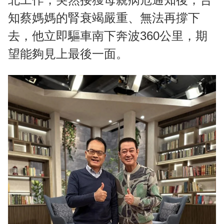
知蔡媽媽的腎衰竭嚴重、無法再撐下
去，他立即驅車南下奔波360公里，期
望能夠見上最後一面。