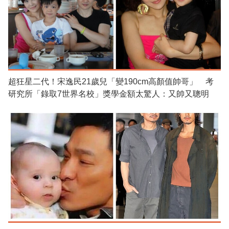
超狂星二代！宋逸民21歲兒「變190cm高顏值帥哥」 考
研究所「錄取7世界名校」獎學金額太驚人：又帥又聰明