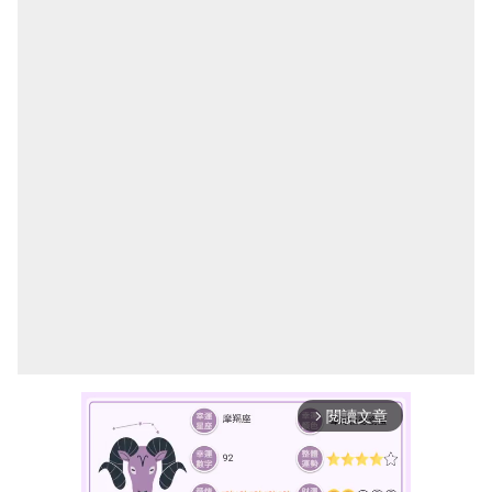
閱讀文章
arrow_forward_ios