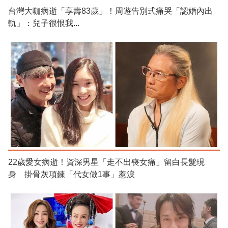
台灣大咖病逝「享壽83歲」！周遊告別式痛哭「認婚內出
軌」：兒子很恨我...
22歲愛女病逝！資深男星「走不出喪女痛」留白長髮現
身 掛骨灰項鍊「代女做1事」惹淚