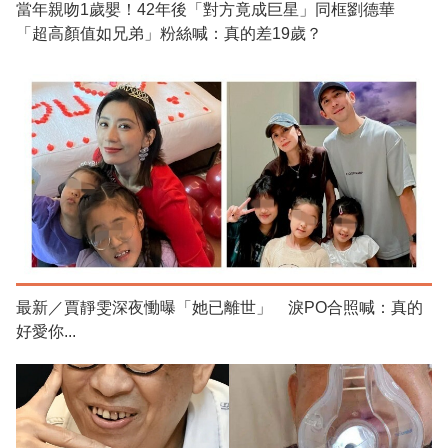
當年親吻1歲嬰！42年後「對方竟成巨星」同框劉德華
「超高顏值如兄弟」粉絲喊：真的差19歲？
最新／賈靜雯深夜慟曝「她已離世」 淚PO合照喊：真的
好愛你...