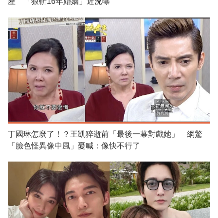
產 「狠斬16年婚姻」近況曝
丁國琳怎麼了！？王凱猝逝前「最後一幕對戲她」 網驚
「臉色怪異像中風」憂喊：像快不行了