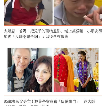
太殘忍！爸媽「把兒子的寵物煮熟」端上桌猛嗑 小朋友得
知後「反應惹怒全網」：以後會有報應
85歲失智父身亡！林葉亭突宣布「皈依佛門」 遇大師