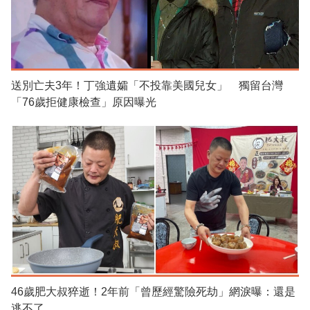
送別亡夫3年！丁強遺孀「不投靠美國兒女」 獨留台灣
「76歲拒健康檢查」原因曝光
46歲肥大叔猝逝！2年前「曾歷經驚險死劫」網淚曝：還是
逃不了...