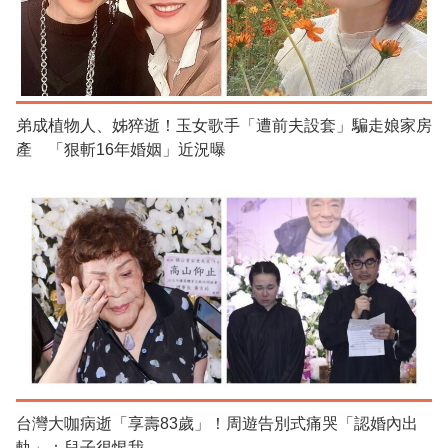
弟成植物人、姊猝逝！玉女歌手「遭前夫設套」騙走娘家房
產 「狠斬16年婚姻」近況曝
台灣大咖病逝「享壽83歲」！周遊告別式痛哭「認婚內出
軌」：兒子很恨我...