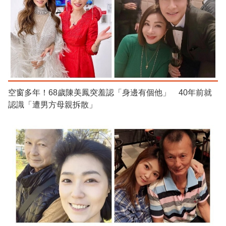
空窗多年！68歲陳美鳳突羞認「身邊有個他」 40年前就
認識「遭男方母親拆散」