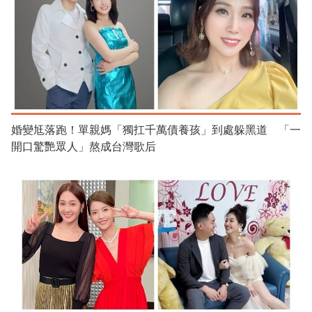
婚變尪落跑！單親媽「獨扛千萬債養孩」到處躲黑道 「一
開口驚艷眾人」熬成台灣歌后