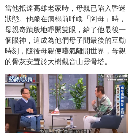
當他抵達高雄老家時，母親已陷入昏迷
狀態。他跪在病榻前呼喚「阿母」時，
母親奇蹟般地睜開雙眼，給了他最後一
個眼神，這成為他們母子間最後的互動
時刻，隨後母親便嚥氣離開世界，母親
的骨灰安置於大樹觀音山靈骨塔。