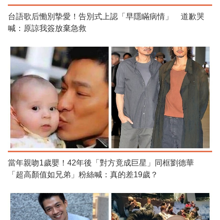
台語歌后慟別摯愛！告別式上認「早隱瞞病情」 道歉哭
喊：原諒我簽放棄急救
當年親吻1歲嬰！42年後「對方竟成巨星」同框劉德華
「超高顏值如兄弟」粉絲喊：真的差19歲？