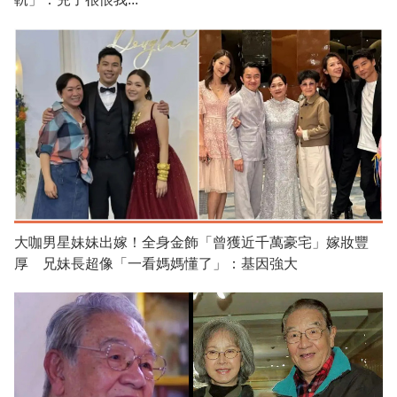
大咖男星妹妹出嫁！全身金飾「曾獲近千萬豪宅」嫁妝豐
厚 兄妹長超像「一看媽媽懂了」：基因強大