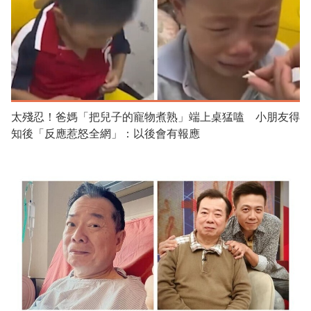
太殘忍！爸媽「把兒子的寵物煮熟」端上桌猛嗑 小朋友得
知後「反應惹怒全網」：以後會有報應