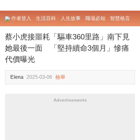
作者登入
生活百科
人生故事
職場必知
智慧格言
勵
蔡小虎接噩耗「驅車360里路」南下見
她最後一面 「堅持續命3個月」慘痛
代價曝光
Elena
2025-03-06
檢舉
Advertisements