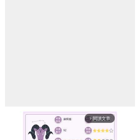
閱讀文章
arrow_forward_ios