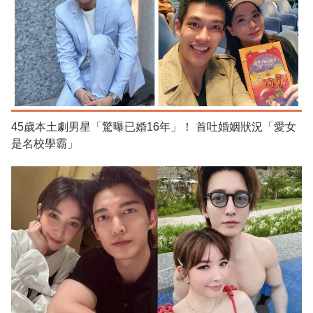
45歲本土劇男星「驚曝已婚16年」！ 首吐婚姻狀況「愛女
是名校學霸」