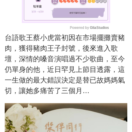
Powered by 
GliaStudios
台語歌王蔡小虎當初因在市場擺攤賣豬
M
u
肉，獲得豬肉王子封號，後來進入歌
t
壇，深情的嗓音演唱過不少歌曲，至今
e
仍單身的他，近日罕見上節目透露，這
一生做的最大錯誤決定是替已故媽媽氣
切，讓她多痛苦了三個月…