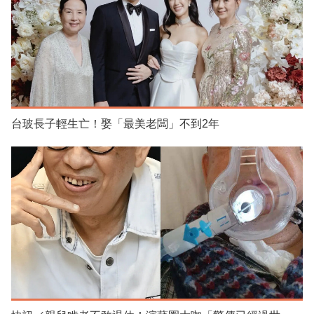
台玻長子輕生亡！娶「最美老闆」不到2年