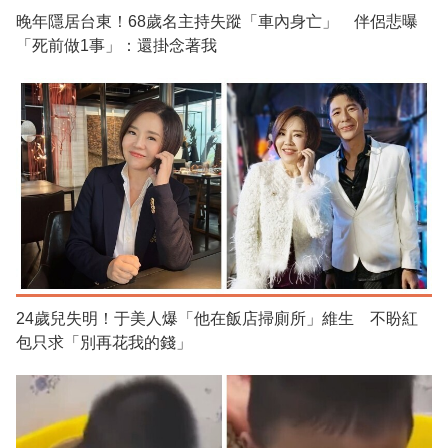
晚年隱居台東！68歲名主持失蹤「車內身亡」 伴侶悲曝
「死前做1事」：還掛念著我
24歲兒失明！于美人爆「他在飯店掃廁所」維生 不盼紅
包只求「別再花我的錢」