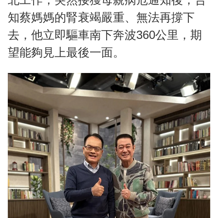
知蔡媽媽的腎衰竭嚴重、無法再撐下
去，他立即驅車南下奔波360公里，期
望能夠見上最後一面。