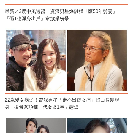
最新／3度中風送醫！資深男星爆離婚「斷50年髮妻」
「砸1億淨身出戶」家族爆紛爭
22歲愛女病逝！資深男星「走不出喪女痛」留白長髮現
身 掛骨灰項鍊「代女做1事」惹淚