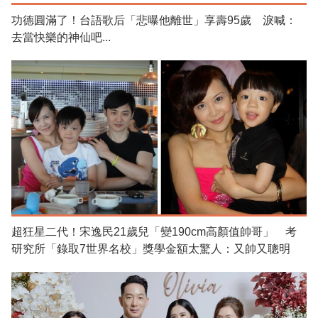
功德圓滿了！台語歌后「悲曝他離世」享壽95歲 淚喊：
去當快樂的神仙吧...
超狂星二代！宋逸民21歲兒「變190cm高顏值帥哥」 考
研究所「錄取7世界名校」獎學金額太驚人：又帥又聰明