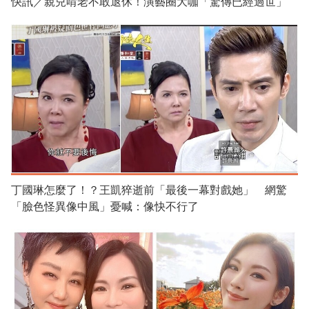
快訊／親兒啃老不敢退休！演藝圈大咖「驚傳已經過世」
丁國琳怎麼了！？王凱猝逝前「最後一幕對戲她」 網驚
「臉色怪異像中風」憂喊：像快不行了