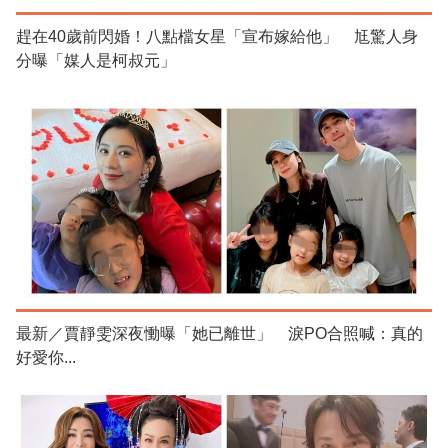
趕在40歲前閃婚！八點檔女星「宣布嫁給他」 尪驚人身
分曝「媒人是柯叔元」
最新／賈靜雯深夜慟曝「她已離世」 淚PO合照喊：真的
好愛你...