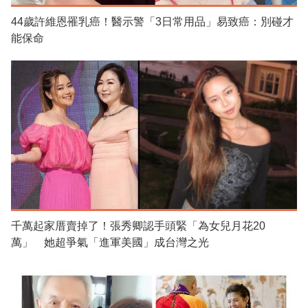
44歲許維恩罹乳癌！醫示警「3日常用品」易致癌：別碰才
能保命
千萬起家厝賣掉了！張秀卿認手頭緊「為女兒月花20
萬」 她超爭氣「進軍美國」成台灣之光