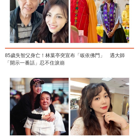
85歲失智父身亡！林葉亭突宣布「皈依佛門」 遇大師
「開示一番話」忍不住淚崩