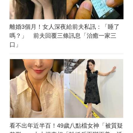
離婚3個月！女人深夜給前夫私訊：「睡了
嗎？」 前夫回覆三條訊息「治癒一家三
口」
看不出年近半百！49歲八點檔女神「被質疑