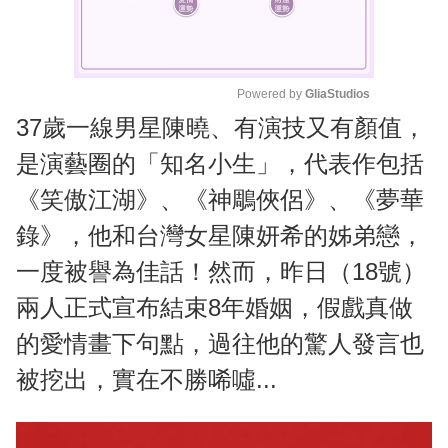
Powered by 
GliaStudios
37歲一線男星陳曉、有演技又有顏值，
M
u
是演藝圈的「知名小生」，代表作包括
t
《笑傲江湖》、《神鵰俠侶》、《夢華
e
錄》，他和台灣女星陳妍希的姊弟戀，
一度被譽為佳話！然而，昨日（18號）
兩人正式宣布結束8年婚姻，假戲真做
的愛情畫下句點，過往他的驚人發言也
被挖出，實在不勝唏噓...