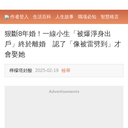
作者登入
生活百科
人生故事
職場必知
智慧格言
勵
狠斷8年婚！一線小生「被爆淨身出
戶」終於離婚 認了「像被雷劈到」才
會娶她
檸檬塔好酸
2025-02-19
檢舉
Advertisements