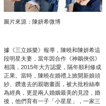
圖片來源：陳妍希微博
據《三立娛樂》報導，陳曉和陳妍希這
段明星夫妻，當年因合作《神鵰俠侶》
相識，2015年大方認愛，隔年順利修成
正果。當時，陳曉在婚禮上掀開新娘頭
紗、鑽進去的親吻畫面，被大批粉絲奉
為經典，更是兩人婚姻最美的見證，婚
後，他們育有一子「小星星」，一家三