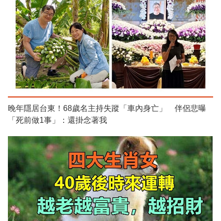
晚年隱居台東！68歲名主持失蹤「車內身亡」 伴侶悲曝
「死前做1事」：還掛念著我