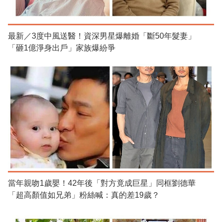
最新／3度中風送醫！資深男星爆離婚「斷50年髮妻」
「砸1億淨身出戶」家族爆紛爭
當年親吻1歲嬰！42年後「對方竟成巨星」同框劉德華
「超高顏值如兄弟」粉絲喊：真的差19歲？