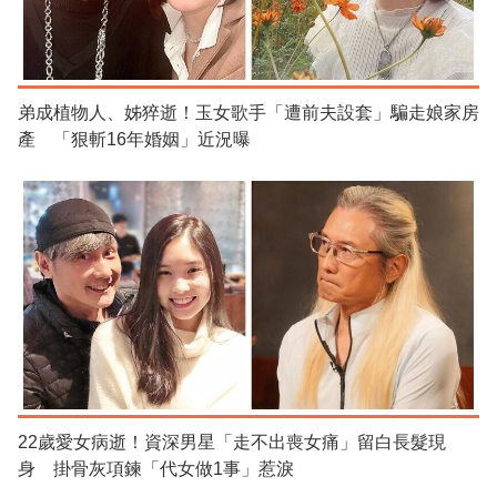
弟成植物人、姊猝逝！玉女歌手「遭前夫設套」騙走娘家房
產 「狠斬16年婚姻」近況曝
22歲愛女病逝！資深男星「走不出喪女痛」留白長髮現
身 掛骨灰項鍊「代女做1事」惹淚