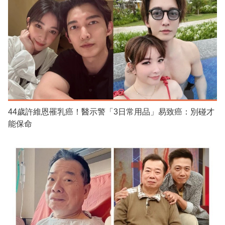
44歲許維恩罹乳癌！醫示警「3日常用品」易致癌：別碰才
能保命