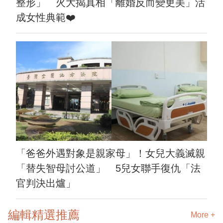
整形」 火大揭真相「離婚反而變更美」活
成女性典範❤️
「爸爸外遇對象是親家母」！女兒大義滅親
「替失智母討公道」 5兒女聯手復仇「法
官判決出爐」
編輯精選推薦
More +