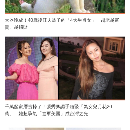
大器晚成！40歲後旺夫益子的「4大生肖女」 越老越富
貴、越招財
千萬起家厝賣掉了！張秀卿認手頭緊「為女兒月花20
萬」 她超爭氣「進軍美國」成台灣之光