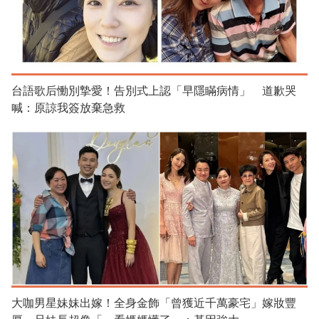
台語歌后慟別摯愛！告別式上認「早隱瞞病情」 道歉哭
喊：原諒我簽放棄急救
大咖男星妹妹出嫁！全身金飾「曾獲近千萬豪宅」嫁妝豐