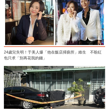
24歲兒失明！于美人爆「他在飯店掃廁所」維生 不盼紅
包只求「別再花我的錢」