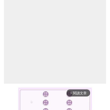
閱讀文章
arrow_forward_ios