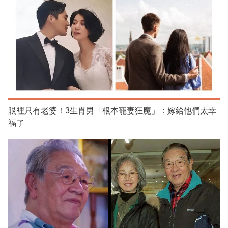
眼裡只有老婆！3生肖男「根本寵妻狂魔」：嫁給他們太幸
福了