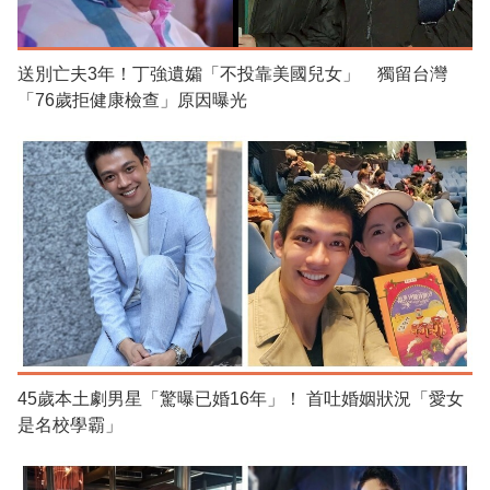
送別亡夫3年！丁強遺孀「不投靠美國兒女」 獨留台灣
「76歲拒健康檢查」原因曝光
45歲本土劇男星「驚曝已婚16年」！ 首吐婚姻狀況「愛女
是名校學霸」