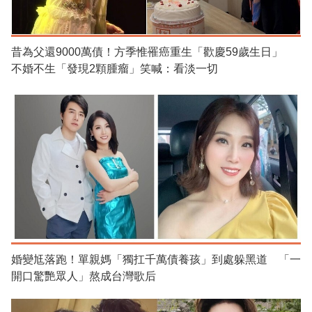
昔為父還9000萬債！方季惟罹癌重生「歡慶59歲生日」
不婚不生「發現2顆腫瘤」笑喊：看淡一切
婚變尪落跑！單親媽「獨扛千萬債養孩」到處躲黑道 「一
開口驚艷眾人」熬成台灣歌后