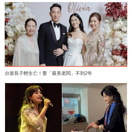
台玻長子輕生亡！娶「最美老闆」不到2年