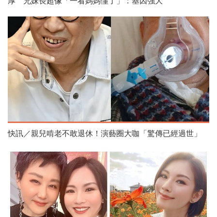
厚 兄妹長超像「一看媽媽懂了」：基因強大
快訊／親兒啃老不敢退休！演藝圈大咖「驚傳已經過世」