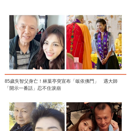
85歲失智父身亡！林葉亭突宣布「皈依佛門」 遇大師
「開示一番話」忍不住淚崩