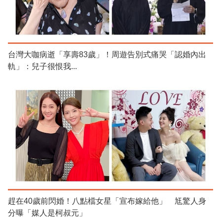
台灣大咖病逝「享壽83歲」！周遊告別式痛哭「認婚內出
軌」：兒子很恨我...
趕在40歲前閃婚！八點檔女星「宣布嫁給他」 尪驚人身
分曝「媒人是柯叔元」