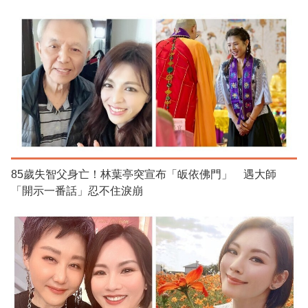
85歲失智父身亡！林葉亭突宣布「皈依佛門」 遇大師
「開示一番話」忍不住淚崩