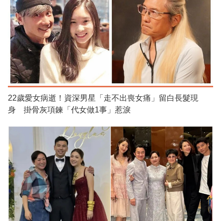
22歲愛女病逝！資深男星「走不出喪女痛」留白長髮現
身 掛骨灰項鍊「代女做1事」惹淚