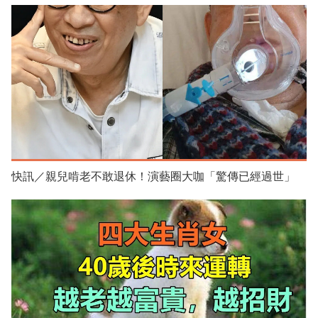
快訊／親兒啃老不敢退休！演藝圈大咖「驚傳已經過世」