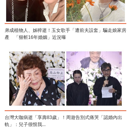
弟成植物人、姊猝逝！玉女歌手「遭前夫設套」騙走娘家房
產 「狠斬16年婚姻」近況曝
台灣大咖病逝「享壽83歲」！周遊告別式痛哭「認婚內出
軌」：兒子很恨我...