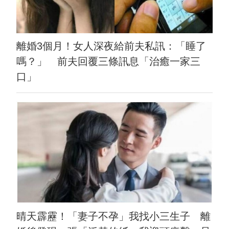
離婚3個月！女人深夜給前夫私訊：「睡了
嗎？」 前夫回覆三條訊息「治癒一家三
口」
晴天霹靂！「妻子不孕」我找小三生子 離