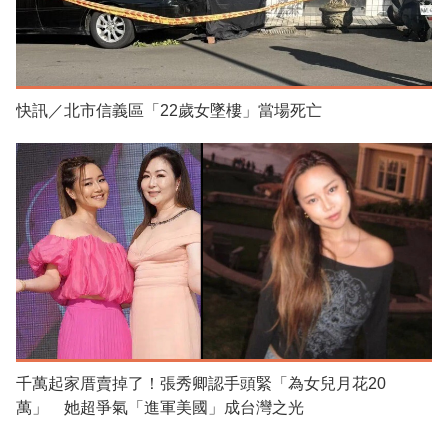
快訊／北市信義區「22歲女墜樓」當場死亡
千萬起家厝賣掉了！張秀卿認手頭緊「為女兒月花20
萬」 她超爭氣「進軍美國」成台灣之光