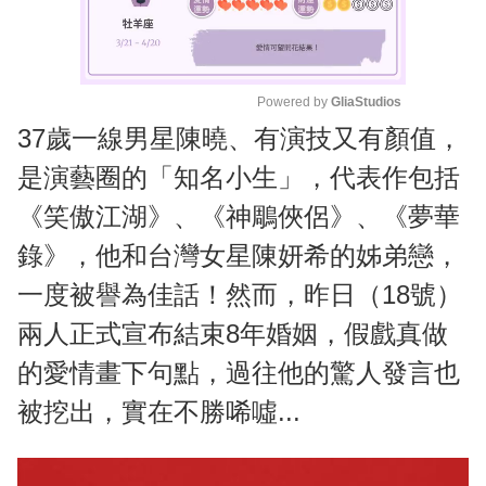
Powered by 
GliaStudios
37歲一線男星陳曉、有演技又有顏值，
M
u
是演藝圈的「知名小生」，代表作包括
t
《笑傲江湖》、《神鵰俠侶》、《夢華
e
錄》，他和台灣女星陳妍希的姊弟戀，
一度被譽為佳話！然而，昨日（18號）
兩人正式宣布結束8年婚姻，假戲真做
的愛情畫下句點，過往他的驚人發言也
被挖出，實在不勝唏噓...