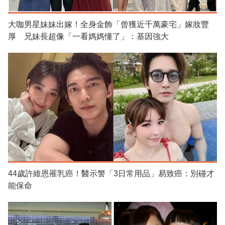
大咖男星妹妹出嫁！全身金飾「曾獲近千萬豪宅」嫁妝豐
厚 兄妹長超像「一看媽媽懂了」：基因強大
44歲許維恩罹乳癌！醫示警「3日常用品」易致癌：別碰才
能保命