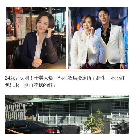
24歲兒失明！于美人爆「他在飯店掃廁所」維生 不盼紅
包只求「別再花我的錢」