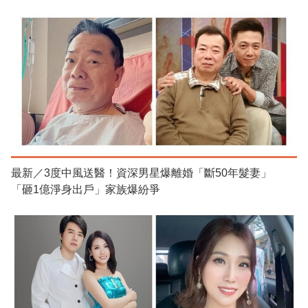
最新／3度中風送醫！資深男星爆離婚「斷50年髮妻」
「砸1億淨身出戶」家族爆紛爭