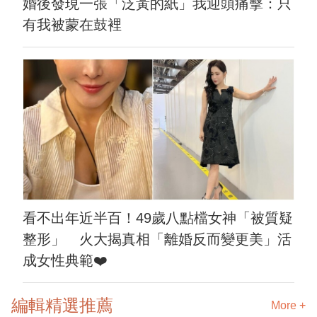
婚後發現一張「泛黃的紙」我迎頭痛擊：只
有我被蒙在鼓裡
看不出年近半百！49歲八點檔女神「被質疑
整形」 火大揭真相「離婚反而變更美」活
成女性典範❤️
編輯精選推薦
More +