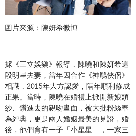
圖片來源：陳妍希微博
據《三立娛樂》報導，陳曉和陳妍希這
段明星夫妻，當年因合作《神鵰俠侶》
相識，2015年大方認愛，隔年順利修成
正果。當時，陳曉在婚禮上掀開新娘頭
紗、鑽進去的親吻畫面，被大批粉絲奉
為經典，更是兩人婚姻最美的見證，婚
後，他們育有一子「小星星」，一家三