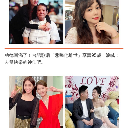
功德圓滿了！台語歌后「悲曝他離世」享壽95歲 淚喊：
去當快樂的神仙吧...