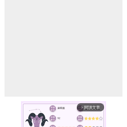
閱讀文章
arrow_forward_ios