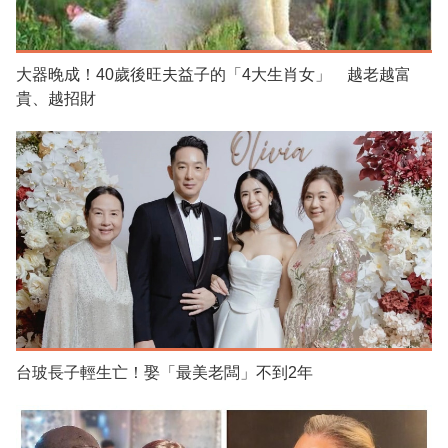
大器晚成！40歲後旺夫益子的「4大生肖女」 越老越富
貴、越招財
台玻長子輕生亡！娶「最美老闆」不到2年