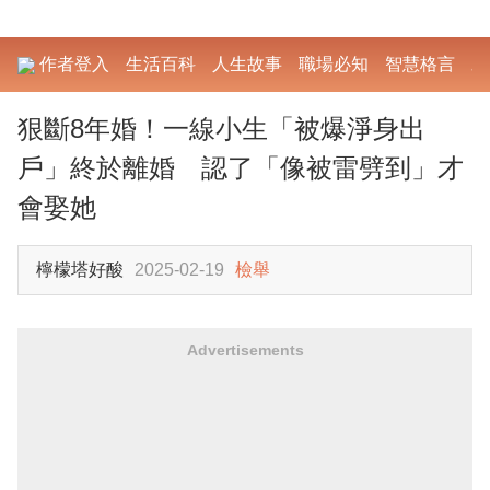
作者登入
生活百科
人生故事
職場必知
智慧格言
勵
狠斷8年婚！一線小生「被爆淨身出
戶」終於離婚 認了「像被雷劈到」才
會娶她
檸檬塔好酸
2025-02-19
檢舉
Advertisements