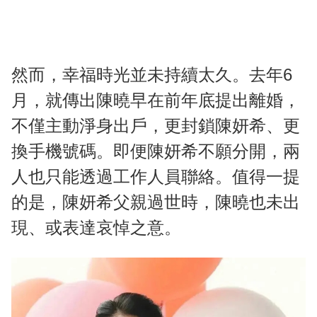
然而，幸福時光並未持續太久。去年6
月，就傳出陳曉早在前年底提出離婚，
不僅主動淨身出戶，更封鎖陳妍希、更
換手機號碼。即便陳妍希不願分開，兩
人也只能透過工作人員聯絡。值得一提
的是，陳妍希父親過世時，陳曉也未出
現、或表達哀悼之意。