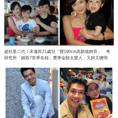
超狂星二代！宋逸民21歲兒「變190cm高顏值帥哥」 考
研究所「錄取7世界名校」獎學金額太驚人：又帥又聰明