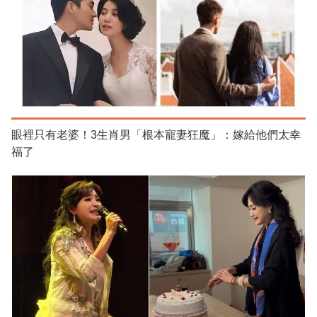
眼裡只有老婆！3生肖男「根本寵妻狂魔」：嫁給他們太幸
福了