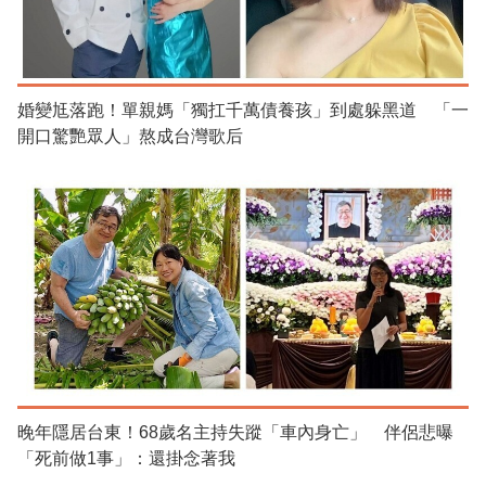
婚變尪落跑！單親媽「獨扛千萬債養孩」到處躲黑道 「一
開口驚艷眾人」熬成台灣歌后
晚年隱居台東！68歲名主持失蹤「車內身亡」 伴侶悲曝
「死前做1事」：還掛念著我