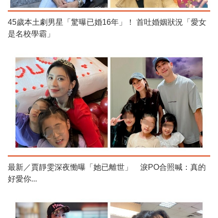
45歲本土劇男星「驚曝已婚16年」！ 首吐婚姻狀況「愛女
是名校學霸」
最新／賈靜雯深夜慟曝「她已離世」 淚PO合照喊：真的
好愛你...