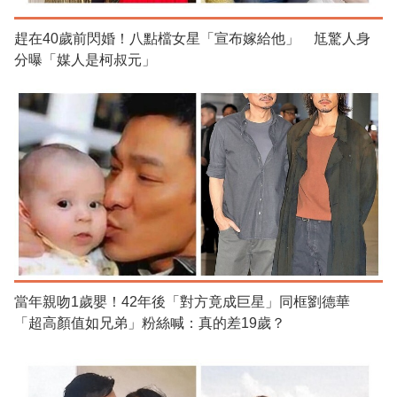
趕在40歲前閃婚！八點檔女星「宣布嫁給他」 尪驚人身
分曝「媒人是柯叔元」
當年親吻1歲嬰！42年後「對方竟成巨星」同框劉德華
「超高顏值如兄弟」粉絲喊：真的差19歲？