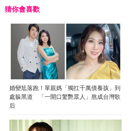
猜你會喜歡
婚變尪落跑！單親媽「獨扛千萬債養孩」到
處躲黑道 「一開口驚艷眾人」熬成台灣歌
后