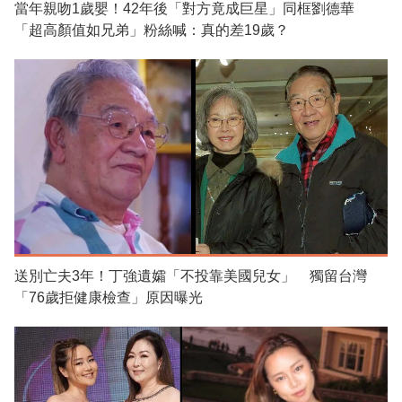
當年親吻1歲嬰！42年後「對方竟成巨星」同框劉德華
「超高顏值如兄弟」粉絲喊：真的差19歲？
送別亡夫3年！丁強遺孀「不投靠美國兒女」 獨留台灣
「76歲拒健康檢查」原因曝光