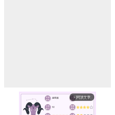
閱讀文章
arrow_forward_ios