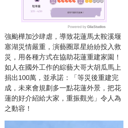
Powered by 
GliaStudios
強颱樺加沙肆虐，導致花蓮馬太鞍溪堰
M
u
塞湖災情嚴重，演藝圈眾星紛紛投入救
t
災，用各種方式在協助花蓮重建家園！
e
如人在國外工作的綜藝大哥大胡瓜馬上
捐出100萬，並承諾：「等災後重建完
成，未來會規劃多一點花蓮外景，把花
蓮的好介紹給大家，重振觀光」令人為
之動容！