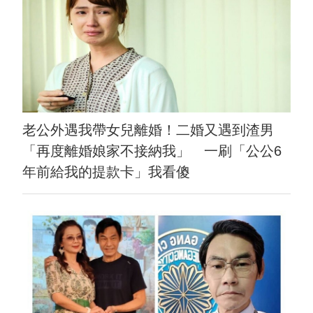
老公外遇我帶女兒離婚！二婚又遇到渣男
「再度離婚娘家不接納我」 一刷「公公6
年前給我的提款卡」我看傻