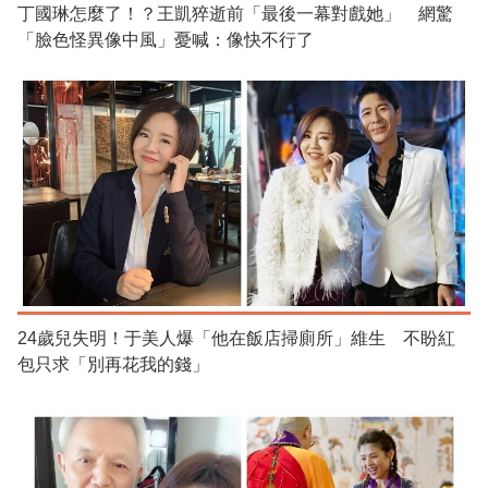
丁國琳怎麼了！？王凱猝逝前「最後一幕對戲她」 網驚
「臉色怪異像中風」憂喊：像快不行了
24歲兒失明！于美人爆「他在飯店掃廁所」維生 不盼紅
包只求「別再花我的錢」