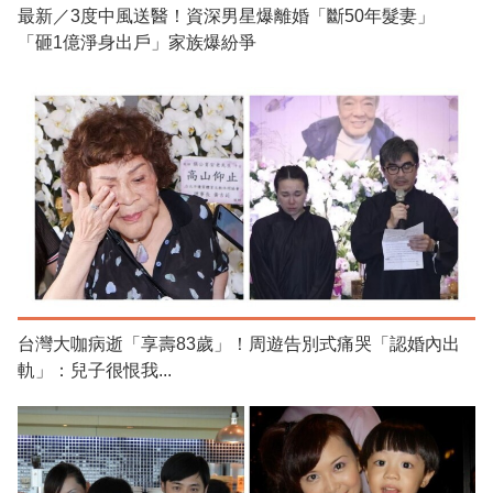
最新／3度中風送醫！資深男星爆離婚「斷50年髮妻」
「砸1億淨身出戶」家族爆紛爭
台灣大咖病逝「享壽83歲」！周遊告別式痛哭「認婚內出
軌」：兒子很恨我...