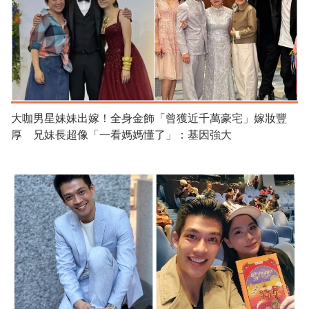
大咖男星妹妹出嫁！全身金飾「曾獲近千萬豪宅」嫁妝豐
厚 兄妹長超像「一看媽媽懂了」：基因強大