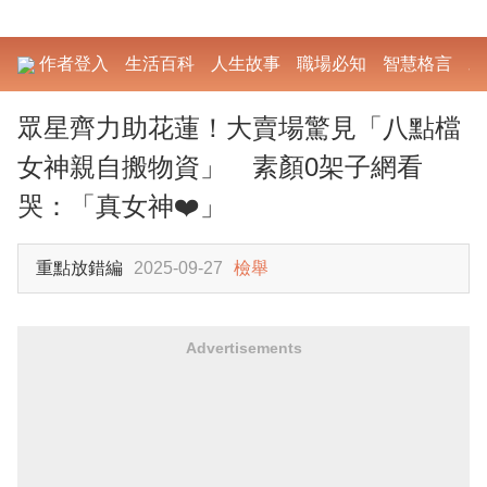
作者登入
生活百科
人生故事
職場必知
智慧格言
勵
眾星齊力助花蓮！大賣場驚見「八點檔
女神親自搬物資」 素顏0架子網看
哭：「真女神❤️」
重點放錯編
2025-09-27
檢舉
Advertisements