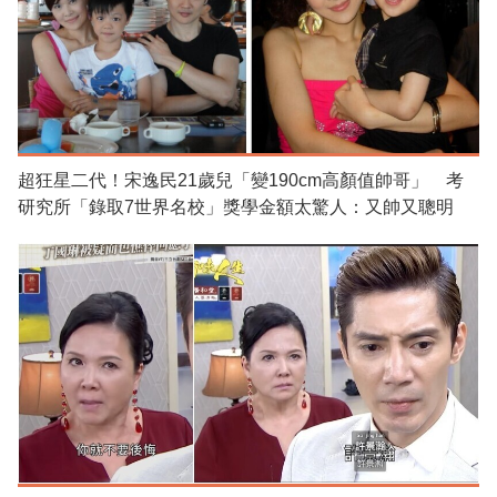
超狂星二代！宋逸民21歲兒「變190cm高顏值帥哥」 考
研究所「錄取7世界名校」獎學金額太驚人：又帥又聰明