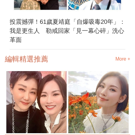
投震撼彈！61歲夏靖庭「自爆吸毒20年」：
我是更生人 勒戒回家「見一幕心碎」洗心
革面
編輯精選推薦
More +