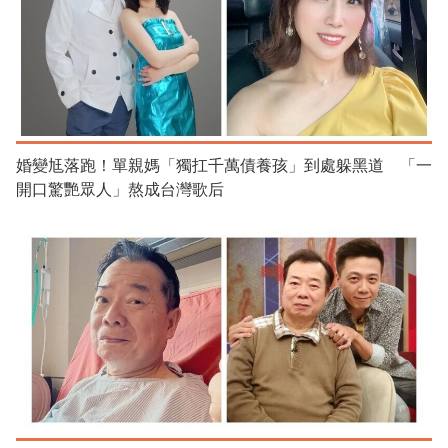
婚變尪落跑！單親媽「獨扛千萬債養孩」到處躲黑道 「一
開口驚艷眾人」熬成台灣歌后