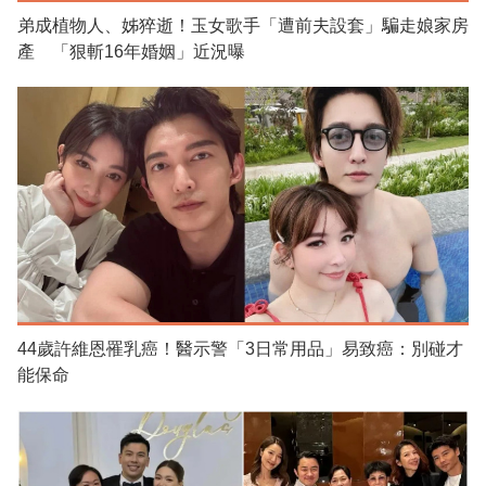
弟成植物人、姊猝逝！玉女歌手「遭前夫設套」騙走娘家房
產 「狠斬16年婚姻」近況曝
44歲許維恩罹乳癌！醫示警「3日常用品」易致癌：別碰才
能保命