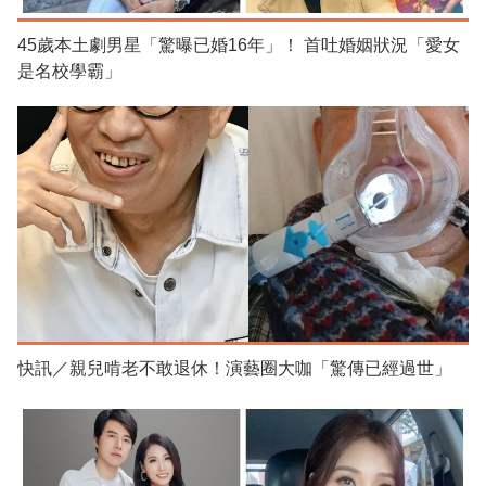
45歲本土劇男星「驚曝已婚16年」！ 首吐婚姻狀況「愛女
是名校學霸」
快訊／親兒啃老不敢退休！演藝圈大咖「驚傳已經過世」