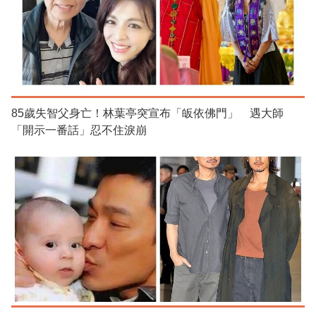
85歲失智父身亡！林葉亭突宣布「皈依佛門」 遇大師
「開示一番話」忍不住淚崩