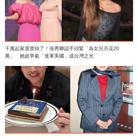
千萬起家厝賣掉了！張秀卿認手頭緊「為女兒月花20
萬」 她超爭氣「進軍美國」成台灣之光