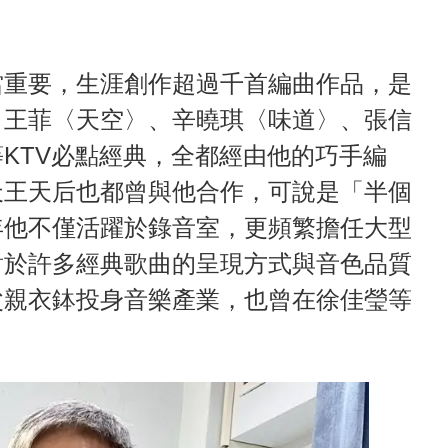
當重要，生涯創作超過千首編曲作品，是
。王菲〈天空〉、辛曉琪〈味道〉、張信
KTV必點經典，全都經由他的巧手編
天王天后也都曾與他合作，可說是「半個
年他不僅活躍於錄音室，更頻繁擔任大型
對於許多經典歌曲的呈現方式與音色品質
父親衣鉢投身音樂產業，也曾在徐佳瑩等