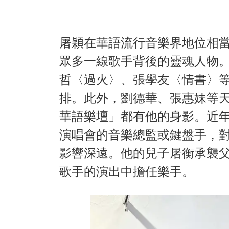
屠穎在華語流行音樂界地位相
眾多一線歌手背後的靈魂人物
哲〈過火〉、張學友〈情書〉等
排。此外，劉德華、張惠妹等
華語樂壇」都有他的身影。近
演唱會的音樂總監或鍵盤手，
影響深遠。他的兒子屠衡承襲
歌手的演出中擔任樂手。