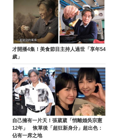
才開播4集！美食節目主持人過世「享年54
歲」
自己擁有一片天！張葳葳「悄離婚吳宗憲
12年」 恢單後「超狂新身分」超出色：
佔有一席之地