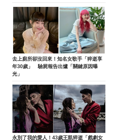
去上廁所卻沒回來！知名女歌手「猝逝享
年30歲」 驗屍報告出爐「關鍵原因曝
光」
永別了我的愛人！43歲王凱猝逝「戲劇女