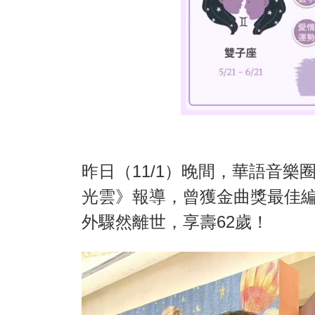
昨日（11/1）晚間，華語音樂圈
光雲》報導，曾獲金曲獎最佳
外驟然離世，享壽62歲！