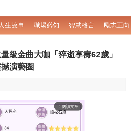
人生故事
職場必知
智慧格言
勵志正向
重量級金曲大咖「猝逝享壽62歲」
震撼演藝圈
閱讀文章
arrow_forward_ios