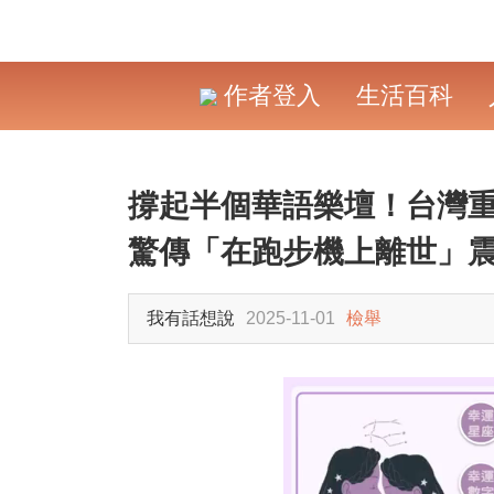
作者登入
生活百科
撐起半個華語樂壇！台灣
驚傳「在跑步機上離世」
我有話想說
2025-11-01
檢舉