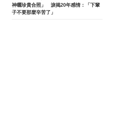
神曬珍貴合照」 淚揭20年感情：「下輩
子不要那麼辛苦了」