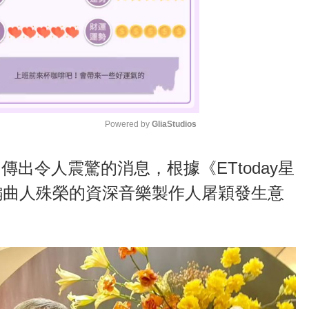
Powered by 
GliaStudios
M
傳出令人震驚的消息，根據《ETtoday星
u
編曲人殊榮的資深音樂製作人屠穎發生意
t
e