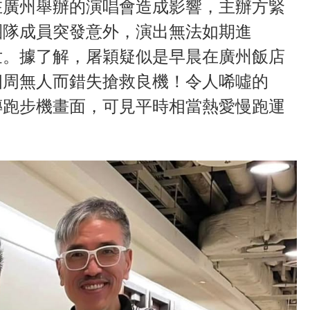
在廣州舉辦的演唱會造成影響，主辦方緊
團隊成員突發意外，演出無法如期進
世。據了解，屠穎疑似是早晨在廣州飯店
四周無人而錯失搶救良機！令人唏噓的
傳跑步機畫面，可見平時相當熱愛慢跑運