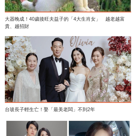
大器晚成！40歲後旺夫益子的「4大生肖女」 越老越富
貴、越招財
台玻長子輕生亡！娶「最美老闆」不到2年