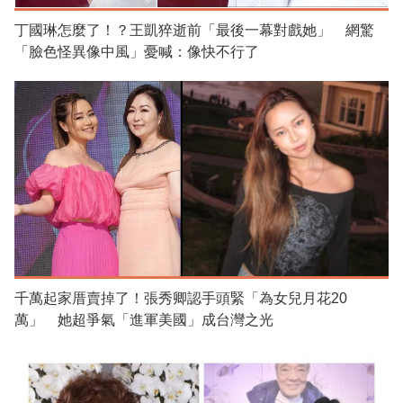
丁國琳怎麼了！？王凱猝逝前「最後一幕對戲她」 網驚
「臉色怪異像中風」憂喊：像快不行了
千萬起家厝賣掉了！張秀卿認手頭緊「為女兒月花20
萬」 她超爭氣「進軍美國」成台灣之光