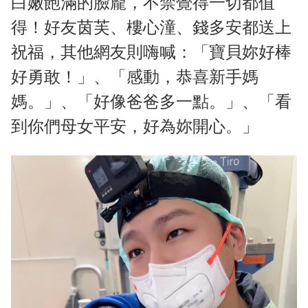
白嫩飽滿的臉龐，不禁覺得一切都值
得！好友茵芙、樓心潼、錢多安都送上
祝福，其他網友則嗨喊：「寶貝妳好棒
好勇敢！」、「感動，恭喜新手媽
媽。」、「好像爸爸多一點。」、「看
到你們母女平安，好為妳開心。」