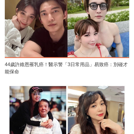
44歲許維恩罹乳癌！醫示警「3日常用品」易致癌：別碰才
能保命