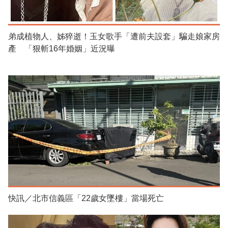
弟成植物人、姊猝逝！玉女歌手「遭前夫設套」騙走娘家房
產 「狠斬16年婚姻」近況曝
快訊／北市信義區「22歲女墜樓」當場死亡