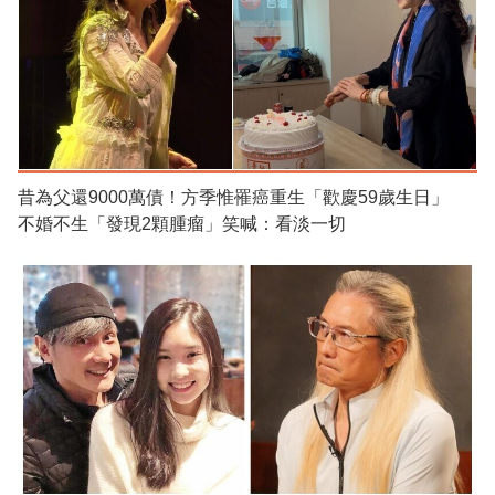
昔為父還9000萬債！方季惟罹癌重生「歡慶59歲生日」
不婚不生「發現2顆腫瘤」笑喊：看淡一切