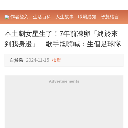
作者登入
生活百科
人生故事
職場必知
智慧格言
勵
本土劇女星生了！7年前凍卵「終於來
到我身邊」 歌手尪嗨喊：生個足球隊
自然捲
2024-11-15
檢舉
Advertisements