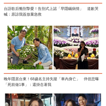
台語歌后慟別摯愛！告別式上認「早隱瞞病情」 道歉哭
喊：原諒我簽放棄急救
晚年隱居台東！68歲名主持失蹤「車內身亡」 伴侶悲曝
「死前做1事」：還掛念著我