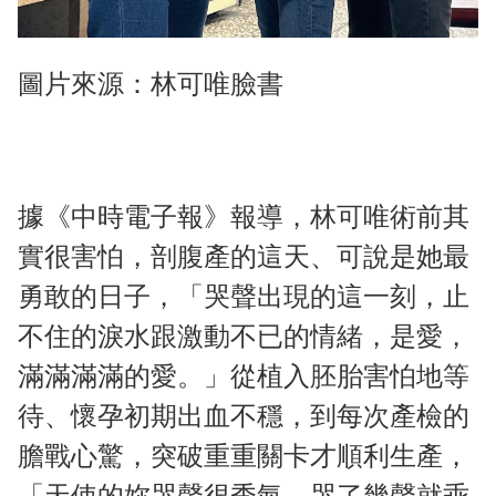
圖片來源：林可唯臉書
據《中時電子報》報導，林可唯術前其
實很害怕，剖腹產的這天、可說是她最
勇敢的日子，「哭聲出現的這一刻，止
不住的淚水跟激動不已的情緒，是愛，
滿滿滿滿的愛。」從植入胚胎害怕地等
待、懷孕初期出血不穩，到每次產檢的
膽戰心驚，突破重重關卡才順利生產，
「天使的妳哭聲很秀氣，哭了幾聲就乖