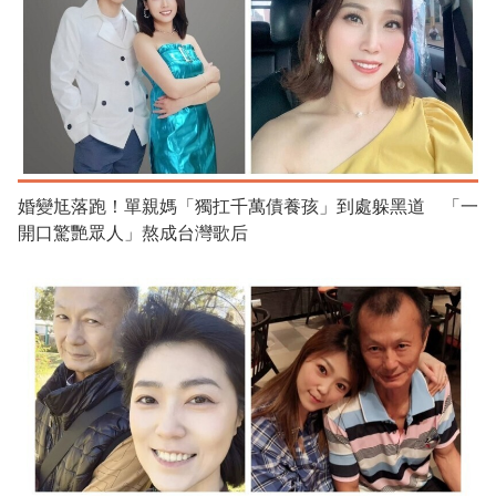
婚變尪落跑！單親媽「獨扛千萬債養孩」到處躲黑道 「一
開口驚艷眾人」熬成台灣歌后