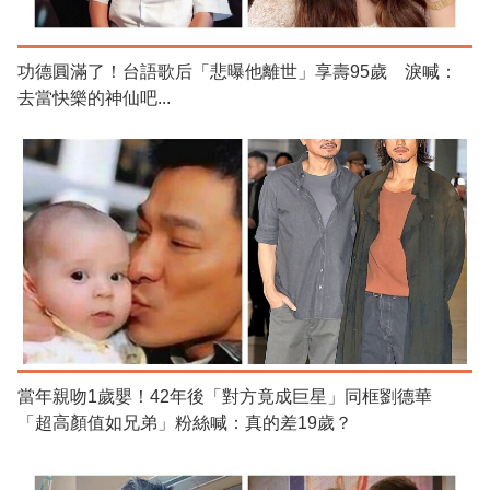
功德圓滿了！台語歌后「悲曝他離世」享壽95歲 淚喊：
去當快樂的神仙吧...
當年親吻1歲嬰！42年後「對方竟成巨星」同框劉德華
「超高顏值如兄弟」粉絲喊：真的差19歲？