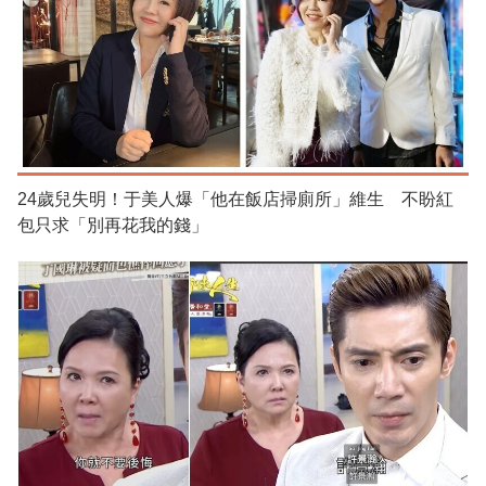
24歲兒失明！于美人爆「他在飯店掃廁所」維生 不盼紅
包只求「別再花我的錢」