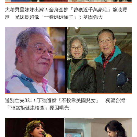
大咖男星妹妹出嫁！全身金飾「曾獲近千萬豪宅」嫁妝豐
厚 兄妹長超像「一看媽媽懂了」：基因強大
送別亡夫3年！丁強遺孀「不投靠美國兒女」 獨留台灣
「76歲拒健康檢查」原因曝光