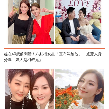
趕在40歲前閃婚！八點檔女星「宣布嫁給他」 尪驚人身
分曝「媒人是柯叔元」