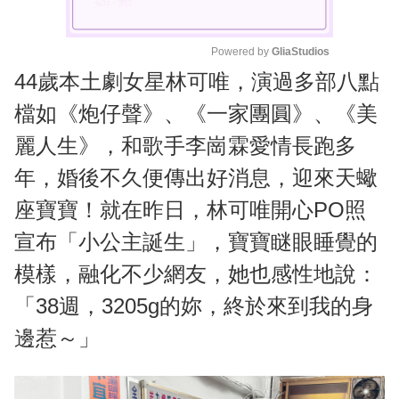
Powered by 
GliaStudios
44歲本土劇女星林可唯，演過多部八點
M
u
檔如《炮仔聲》、《一家團圓》、《美
t
麗人生》，和歌手李崗霖愛情長跑多
e
年，婚後不久便傳出好消息，迎來天蠍
座寶寶！就在昨日，林可唯開心PO照
宣布「小公主誕生」，寶寶瞇眼睡覺的
模樣，融化不少網友，她也感性地說：
「38週，3205g的妳，終於來到我的身
邊惹～」