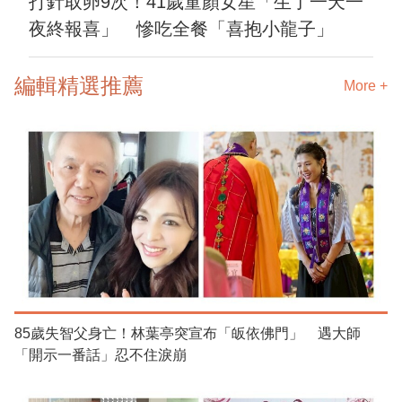
打針取卵9次！41歲童顏女星「生了一天一
夜終報喜」 慘吃全餐「喜抱小龍子」
編輯精選推薦
More +
85歲失智父身亡！林葉亭突宣布「皈依佛門」 遇大師
「開示一番話」忍不住淚崩