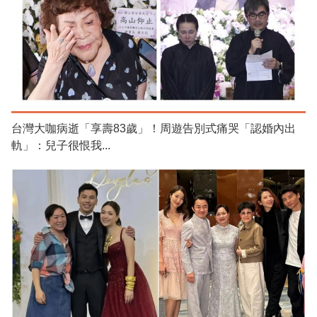
台灣大咖病逝「享壽83歲」！周遊告別式痛哭「認婚內出
軌」：兒子很恨我...