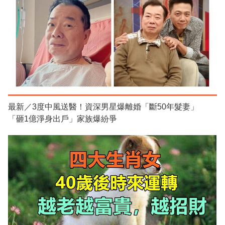
最新／3度中風送醫！資深男星爆離婚「斷50年髮妻」
「砸1億淨身出戶」家族爆紛爭