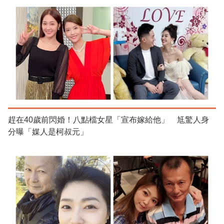
趕在40歲前閃婚！八點檔女星「宣布嫁給他」 尪驚人身
分曝「媒人是柯叔元」