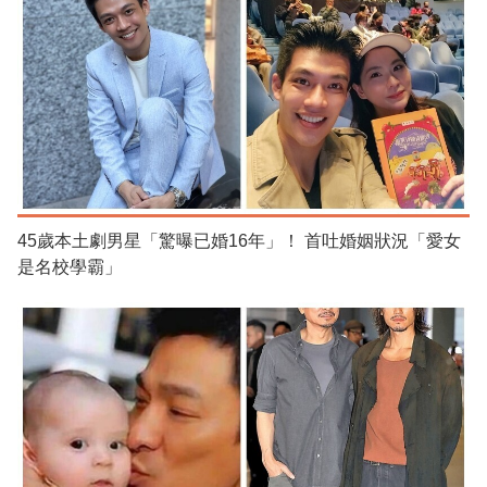
45歲本土劇男星「驚曝已婚16年」！ 首吐婚姻狀況「愛女
是名校學霸」