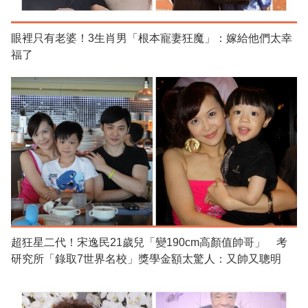
眼裡只有老婆！3生肖男「根本寵妻狂魔」：嫁給他們太幸
福了
超狂星二代！宋逸民21歲兒「變190cm高顏值帥哥」 考
研究所「錄取7世界名校」獎學金額太驚人：又帥又聰明