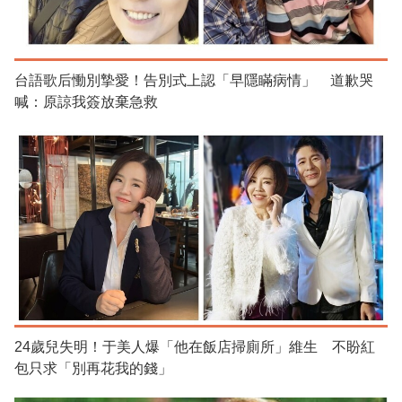
台語歌后慟別摯愛！告別式上認「早隱瞞病情」 道歉哭
喊：原諒我簽放棄急救
24歲兒失明！于美人爆「他在飯店掃廁所」維生 不盼紅
包只求「別再花我的錢」