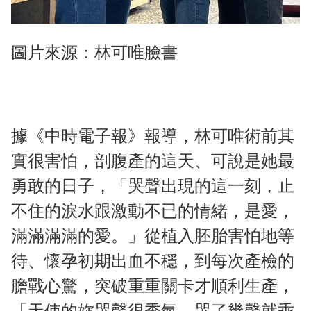
圖片來源：林可唯臉書
據《中時電子報》報導，林可唯術前其
實很害怕，剖腹產的這天、可說是她最
勇敢的日子，「哭聲出現的這一刻，止
不住的淚水跟激動不已的情緒，是愛，
滿滿滿滿的愛。」從植入胚胎害怕地等
待、懷孕初期出血不穩，到每次產檢的
膽戰心驚，突破重重關卡才順利生產，
「天使的妳哭聲很秀氣，哭了幾聲就乖