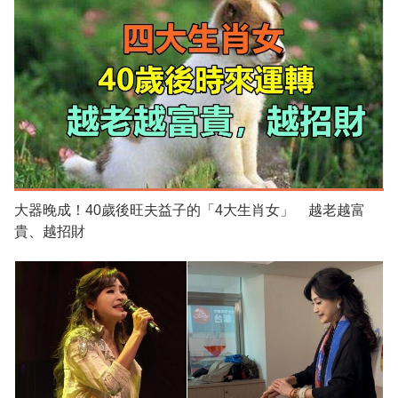
大器晚成！40歲後旺夫益子的「4大生肖女」 越老越富
貴、越招財