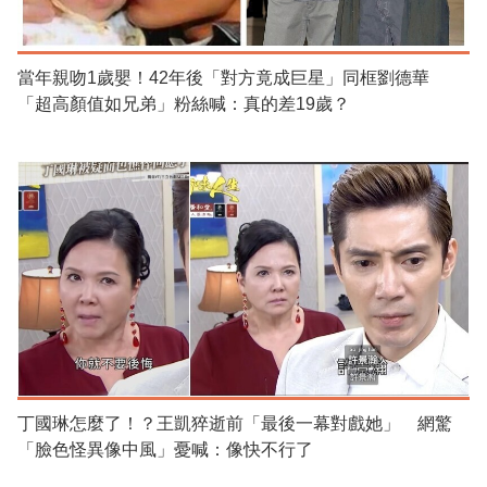
當年親吻1歲嬰！42年後「對方竟成巨星」同框劉德華
「超高顏值如兄弟」粉絲喊：真的差19歲？
丁國琳怎麼了！？王凱猝逝前「最後一幕對戲她」 網驚
「臉色怪異像中風」憂喊：像快不行了