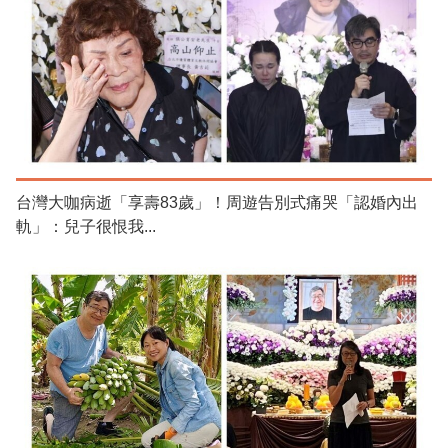
台灣大咖病逝「享壽83歲」！周遊告別式痛哭「認婚內出
軌」：兒子很恨我...