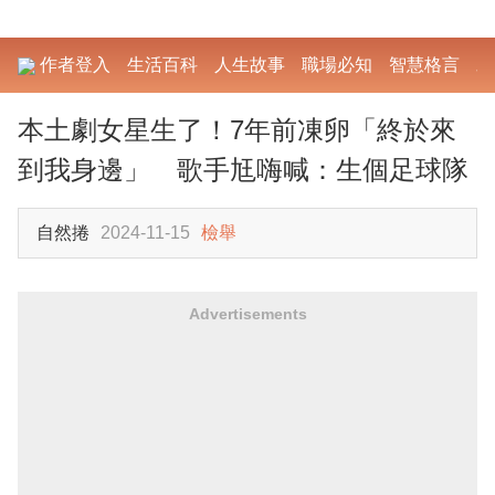
作者登入
生活百科
人生故事
職場必知
智慧格言
勵
本土劇女星生了！7年前凍卵「終於來
到我身邊」 歌手尪嗨喊：生個足球隊
自然捲
2024-11-15
檢舉
Advertisements