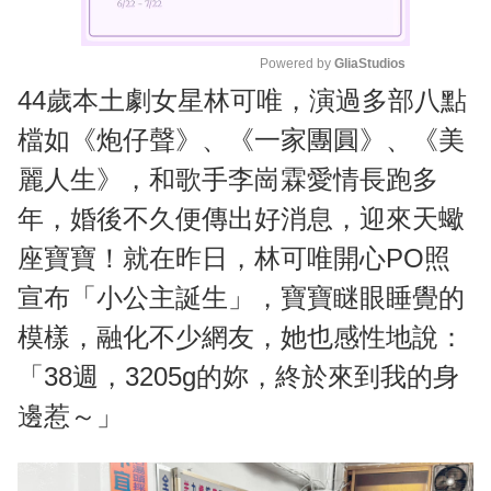
Powered by 
GliaStudios
44歲本土劇女星林可唯，演過多部八點
M
u
檔如《炮仔聲》、《一家團圓》、《美
t
麗人生》，和歌手李崗霖愛情長跑多
e
年，婚後不久便傳出好消息，迎來天蠍
座寶寶！就在昨日，林可唯開心PO照
宣布「小公主誕生」，寶寶瞇眼睡覺的
模樣，融化不少網友，她也感性地說：
「38週，3205g的妳，終於來到我的身
邊惹～」