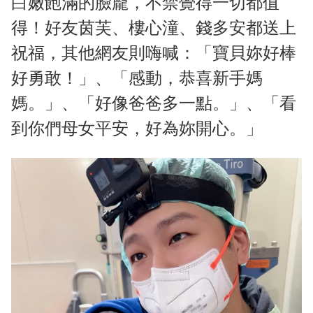
白嫩飽滿的臉龐，不禁覺得一切都值
得！好友茵芙、樓心潼、錢多安都送上
祝福，其他網友則嗨喊：「寶貝妳好棒
好勇敢！」、「感動，恭喜新手媽
媽。」、「好像爸爸多一點。」、「看
到你們母女平安，好為妳開心。」