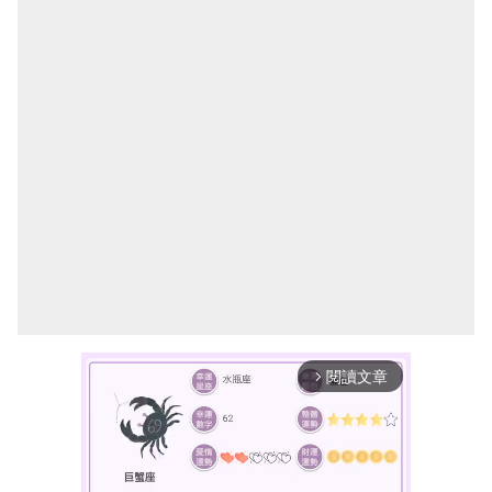
閱讀文章
arrow_forward_ios