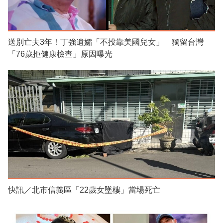
送別亡夫3年！丁強遺孀「不投靠美國兒女」 獨留台灣
「76歲拒健康檢查」原因曝光
快訊／北市信義區「22歲女墜樓」當場死亡