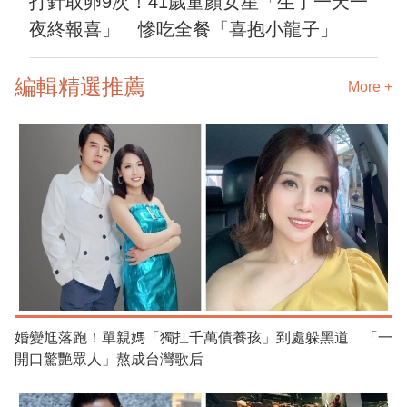
打針取卵9次！41歲童顏女星「生了一天一
夜終報喜」 慘吃全餐「喜抱小龍子」
編輯精選推薦
More +
婚變尪落跑！單親媽「獨扛千萬債養孩」到處躲黑道 「一
開口驚艷眾人」熬成台灣歌后