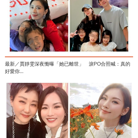
最新／賈靜雯深夜慟曝「她已離世」 淚PO合照喊：真的
好愛你...