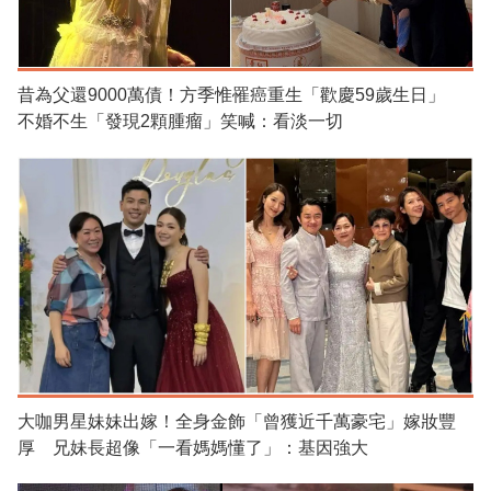
昔為父還9000萬債！方季惟罹癌重生「歡慶59歲生日」
不婚不生「發現2顆腫瘤」笑喊：看淡一切
大咖男星妹妹出嫁！全身金飾「曾獲近千萬豪宅」嫁妝豐
厚 兄妹長超像「一看媽媽懂了」：基因強大