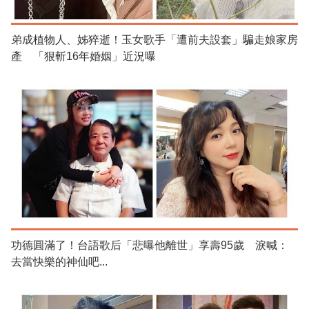
弟成植物人、姊猝逝！玉女歌手「遭前夫設套」騙走娘家房
產 「狠斬16年婚姻」近況曝
功德圓滿了！台語歌后「悲曝他離世」享壽95歲 淚喊：
去當快樂的神仙吧...