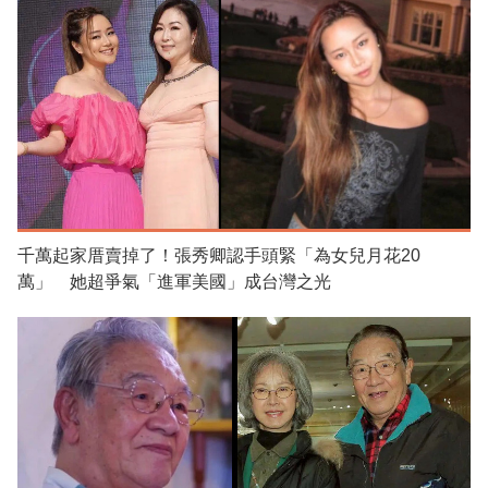
千萬起家厝賣掉了！張秀卿認手頭緊「為女兒月花20
萬」 她超爭氣「進軍美國」成台灣之光