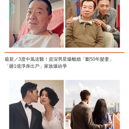
最新／3度中風送醫！資深男星爆離婚「斷50年髮妻」
「砸1億淨身出戶」家族爆紛爭