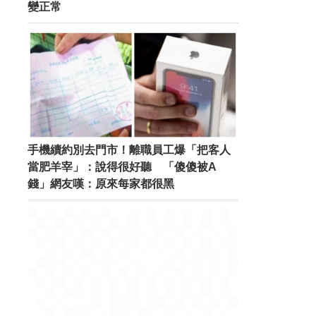
變正常
手機續約別去門市！離職員工爆「把客人
當肥羊宰」：說得很好聽 「傻傻被A
錢」網友嘆：原來每家都很黑