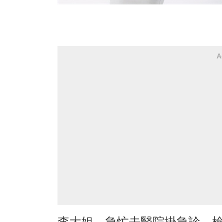
A
李大姐，急忙去醫院掛急診，