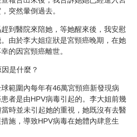
實，突然暈倒過去。
馬趕到醫院來陪她，等她醒來後，我安慰
機。由於李大姐症狀是宮頸癌晚期，在她
不幸的因宮頸癌離世。
原因是什麼？
球範圍內每年有46萬宮頸癌新發現病
患者是由HPV病毒引起的。李大姐前幾
但當時並未引起她的重視，她既沒有去醫
措施，導致HPV病毒在她體內肆意生