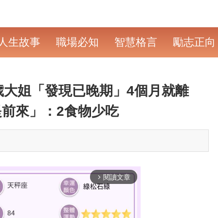
人生故事
職場必知
智慧格言
勵志正向
歲大姐「發現已晚期」4個月就離
前來」：2食物少吃
閱讀文章
arrow_forward_ios