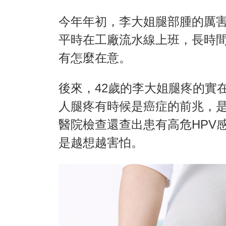
今年年初，李大姐腿部腫的厲
平時在工廠流水線上班，長時
有怎麼在意。
後來，42歲的李大姐腿疼的實
人腿疼有時候是癌症的前兆，
醫院檢查還查出患有高危HPV
是越想越害怕。