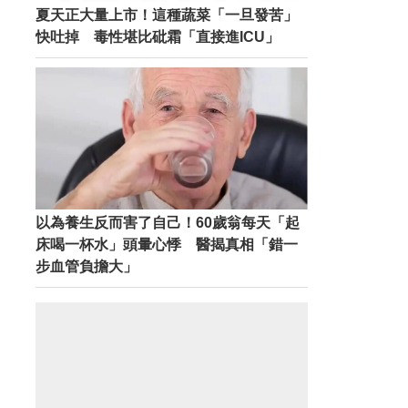
夏天正大量上市！這種蔬菜「一旦發苦」
快吐掉 毒性堪比砒霜「直接進ICU」
以為養生反而害了自己！60歲翁每天「起
床喝一杯水」頭暈心悸 醫揭真相「錯一
步血管負擔大」