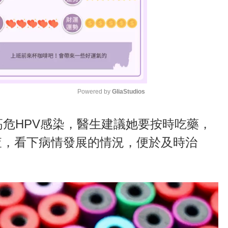
Powered by 
GliaStudios
M
高危HPV感染，醫生建議她要按時吃藥，
u
查，看下病情發展的情況，便於及時治
t
e