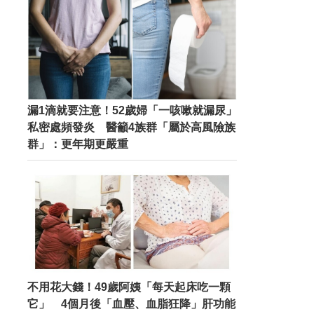
漏1滴就要注意！52歲婦「一咳嗽就漏尿」
私密處頻發炎 醫籲4族群「屬於高風險族
群」：更年期更嚴重
不用花大錢！49歲阿姨「每天起床吃一顆
它」 4個月後「血壓、血脂狂降」肝功能