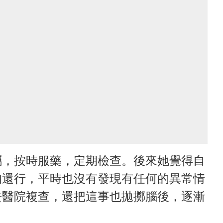
囑，按時服藥，定期檢查。後來她覺得自
的還行，平時也沒有發現有任何的異常情
去醫院複查，還把這事也拋擲腦後，逐漸