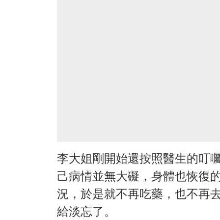
李大姐剛開始還按照醫生的叮
己病情並無大礙，身體也恢復
況，於是就不再吃藥，也不再
給淡忘了。