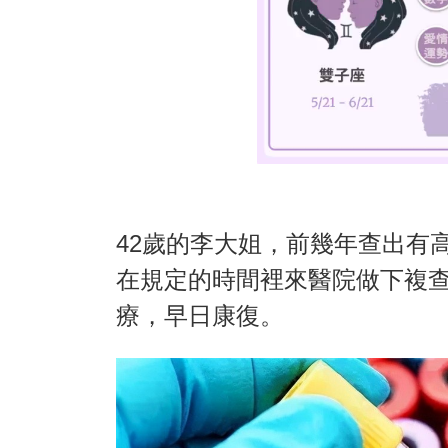
42歲的李大姐，前幾年查出有
在規定的時間裡來醫院做下複
療，早日康復。